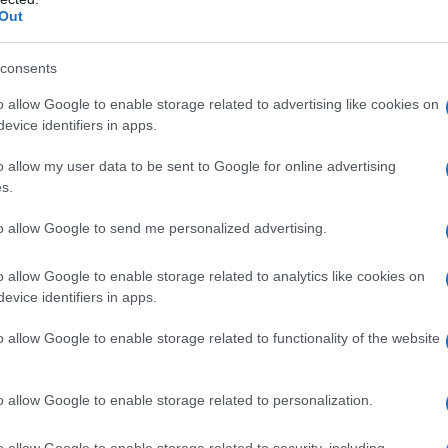
nti ce ne sono uguali? L’aveva comprato al mercato…
Out
i invece è giovane.
consents
 chiarissima. Vieni via, Alaa, ci accompagnano alla
o allow Google to enable storage related to advertising like cookies on
giati, andiamo via, tanto lì la mamma non c’è.
evice identifiers in apps.
o allow my user data to be sent to Google for online advertising
s.
to allow Google to send me personalized advertising.
 devo pensare
o allow Google to enable storage related to analytics like cookies on
e e sangue
evice identifiers in apps.
o allow Google to enable storage related to functionality of the website
lcun altro vedrà
o allow Google to enable storage related to personalization.
o allow Google to enable storage related to security, including