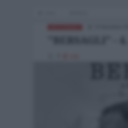
Home
BERSAGLI
24 Novembre 20
MEDITERRANEO
"BERSAGLI" - 4
3285