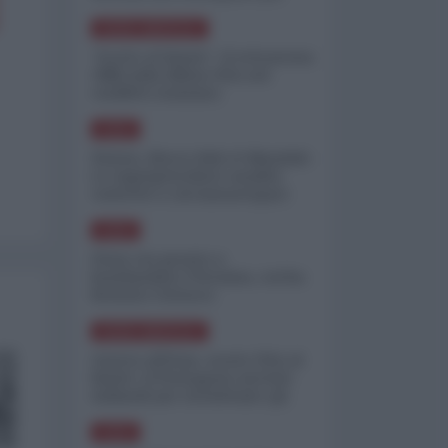
minimizzare le perdite
NORD-AMERICA
"Scorte al limite": il retroscena
CNN sulla difesa USA nel
conflitto iraniano
ASIA
Yemen, blocco Bab el-Mandab:
Le superpetroliere saudite
costrette a circumnavigare
l'Africa
ASIA
l'Iran era pronto a
bombardare l'Ucraina, cos'ha
fermato l'attacco
NORD-AMERICA
Guerra all'Iran, scorte USA al
limite: il Pentagono investe
miliardi per ricostituire gli
arsenali
ASIA