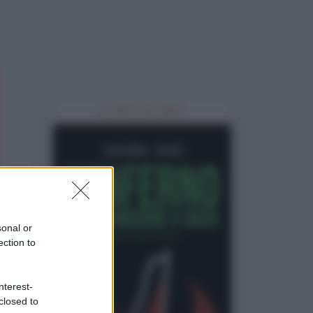
IL LIBRO DEL MESE
sonal or
ection to
nterest-
closed to