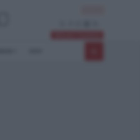
ACCEDI
Abbonati / Sostienici
NIONI
SHOP