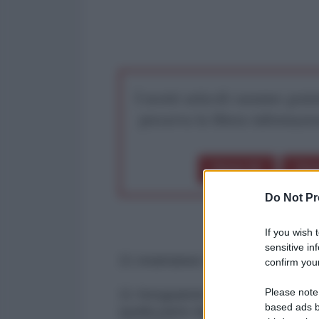
I nostri articoli saranno gratu
preserva la libera infor
Dona 1€
Don
Do Not Pr
If you wish 
sensitive in
11 istantanee di uno sterminio che
confirm your
Please note
11 fotogrammi di una violenza che c
based ads b
quella parte del mondo che si fa 