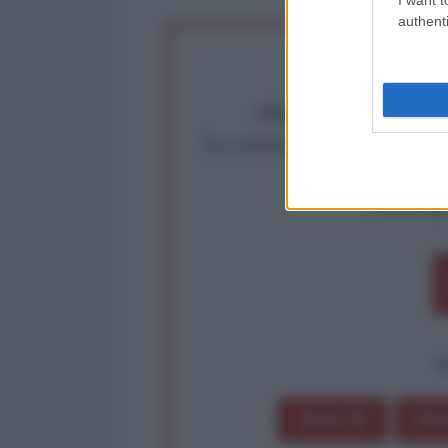
authenti
Abbiamo poco tempo pe
La censura imposta a l'Ant
Rivendica un
Partecip
op
Dona 1€
Don