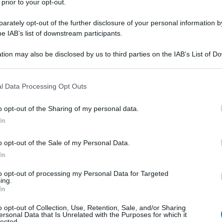
 prior to your opt-out.
rately opt-out of the further disclosure of your personal information by
entro la crudeltà e quel che resta della nostra
he IAB’s list of downstream participants.
tion may also be disclosed by us to third parties on the IAB’s List of 
 that may further disclose it to other third parties.
 that this website/app uses one or more Google services and may gath
l Data Processing Opt Outs
including but not limited to your visit or usage behaviour. You may click 
 to Google and its third-party tags to use your data for below specifi
o opt-out of the Sharing of my personal data.
ogle consent section.
In
o opt-out of the Sale of my Personal Data.
In
to opt-out of processing my Personal Data for Targeted
ing.
In
o opt-out of Collection, Use, Retention, Sale, and/or Sharing
ersonal Data that Is Unrelated with the Purposes for which it
lected.