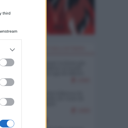
 third
Downstream
er and store
I PIÙ LETTI DELLA SETTIMANA
to grant or
ed purposes
Restare umani: la forma più
alta di ribellione al mondo
distopico di oggi (di Alberto
Bradanini)
21961
Ceuta: perché il Marocco fa
con noi quello che vuole (di
Alberto Negri)
12655
EUROPA