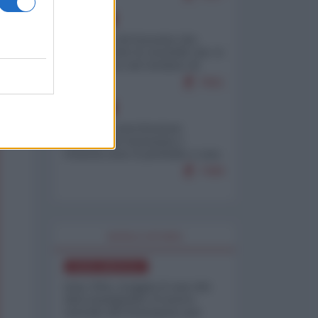
EUROPA
La mappa di Eurostat che
smonta tutte le storielle che vi
raccontano sul turismo di
massa
7661
EUROPA
Mosca: le esercitazioni
nucleari di Germania e
Francia sono il preludio a una
guerra contro la Russia
7499
WORLD AFFAIRS
NORD-AMERICA
Iran-USA, scoppia il caso dei
dati manipolati: il nuovo
metodo del Pentagono per