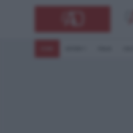
HOME
ESTERI
ITALIA
CUL