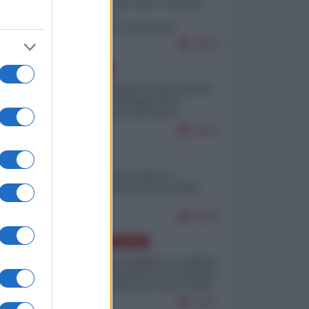
Invasione di Ceuta: cosa sta
accadendo
nell'enclave spagnola?
9283
EUROPA
Quando il figlio di Netanyahu
incitava "l'occupazione
musulmana" di Ceuta e
Melilla
8636
ITALIA
Il turismo di massa e i
"risvegli" del Corriere della
sera
8128
AMERICA LATINA
Dalla Convertibilità al "grillete
fiscal": l'Argentina si consegna
ai mercati (ancora una volta)
7927