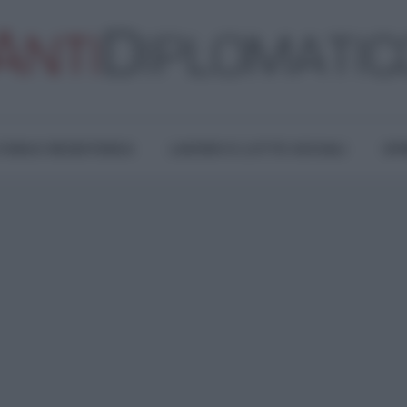
TURA E RESISTENZA
LAVORO E LOTTE SOCIALI
OPI