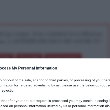
iti per sempre. Il tuo contributo fa la differenza:
mazione. L'ANTIDIPLOMATICO SEI ANCHE TU!
a 5€
Dona 15€
Scegli importo
ocess My Personal Information
to opt-out of the sale, sharing to third parties, or processing of your per
formation for targeted advertising by us, please use the below opt-out s
 ci vede tutti coinvolti in prima persona.
 selection.
 that after your opt-out request is processed you may continue seeing i
i vede tutti indiretti responsabili, noi cittadini di
ased on personal information utilized by us or personal information dis
governare da chi arma, finanzia e sostiene il