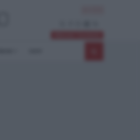
ACCEDI
Abbonati / Sostienici
NIONI
SHOP