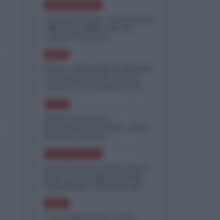
NORD-AMERICA
"Scorte al limite": il retroscena
CNN sulla difesa USA nel
conflitto iraniano
ASIA
Yemen, blocco Bab el-Mandab:
Le superpetroliere saudite
costrette a circumnavigare
l'Africa
ASIA
l'Iran era pronto a
bombardare l'Ucraina, cos'ha
fermato l'attacco
NORD-AMERICA
Guerra all'Iran, scorte USA al
limite: il Pentagono investe
miliardi per ricostituire gli
arsenali
ASIA
Canale diplomatico resta