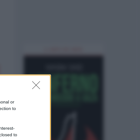
IL LIBRO DEL MESE
sonal or
ection to
nterest-
closed to