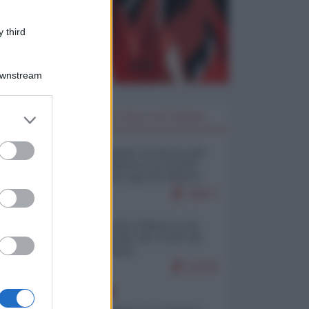
 third
Downstream
er and store
I PIÙ LETTI DELLA SETTIMANA
to grant or
ed purposes
Restare umani: la forma più
alta di ribellione al mondo
distopico di oggi (di Alberto
Bradanini)
18977
Ceuta: perché il Marocco fa
con noi quello che vuole (di
Alberto Negri)
12276
EUROPA