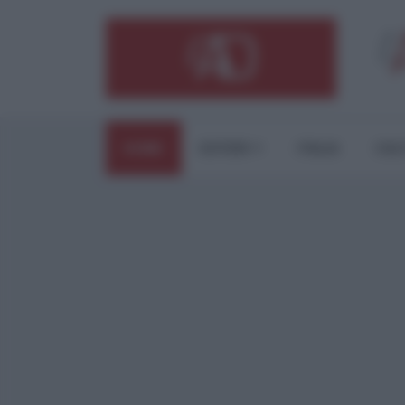
HOME
ESTERI
ITALIA
CUL