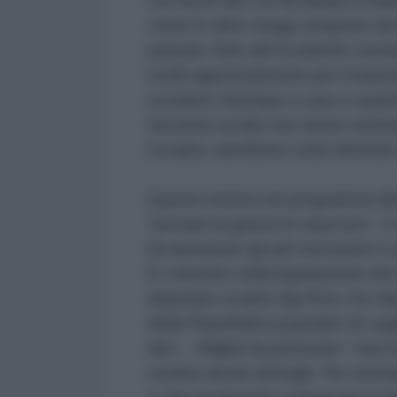
Chi tira le fila, chi ha ideato il 
come le altre stragi compiute nel 
passati. Solo all’Occidente conv
scelti appositamente per il bassis
uccidere chiunque a caso e quanti 
terroristi ucraini che hanno recluta
Ucraina, sarebbero stati eliminat
Questo rientra nel programma dichi
“portare la guerra in casa loro”. Il
ha ammesso gli atti terroristici e
È coinvolto nella liquidazione del
deputato ucraino Ilja Kiva, l’ex 
della Repubblica popolare di Luga
altri… Maljuk ha precisato: “non
svelare alcuni dettagli. Per ese