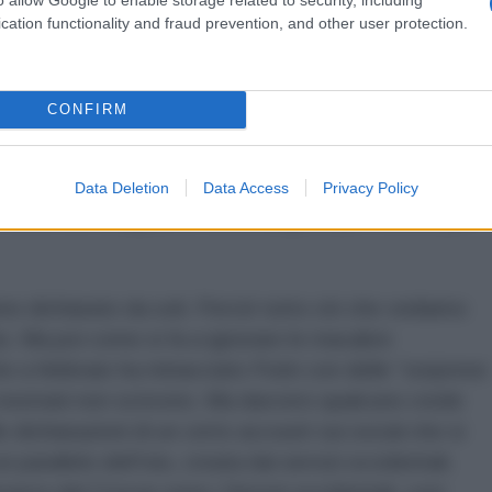
ine che è stato loro impartito da reiterare ovunque:
cation functionality and fraud prevention, and other user protection.
Ucraina non c’entra niente”.
 le indagini. La domanda ai terroristi e la loro
CONFIRM
” – “in Ucraina, dove ci stavano aspettando” - è
 Ucraina e non è stato Putin a dirlo o a
te ignorato è che i terroristi islamici non agiscono
Data Deletion
Data Access
Privacy Policy
tre a ciò non scappano, ma rimangono per morire, per
nno dichiarato da soli. Perciò tutto ciò che vediamo
is. Ma poi come si fa a ignorare le macabre
che a febbraio ha minacciato Putin con delle “sorprese
i nostrani non scrivono. Ma davvero qualcuno crede
le dichiarazioni di un certo account sui social che si
 parallelo dell’Isis, creata dai servizi occidentali.