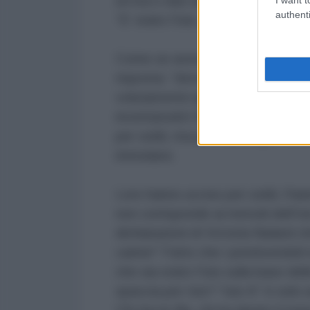
un’ora o due dalla tragedia, l’ord
authenti
“E’ stato l’Isis, punto e basta. L’
Come se avessero fatto loro stessi
risposta: “dove stavate andando?
volutamente ignorata. Andavano in
inventarselo! Altro fatto importan
per soldi, ma per l’ideologia. Ol
immolarsi.
Loro hanno ucciso per soldi, l’ha
non corrisponde ai metodi dell’Is
dichiarazioni di Victoria Nuland 
carine!” Fatto che i pennivendol
che sia stato l’Isis sulla base del
spaccia per Isis? “Isis-K” è solo un