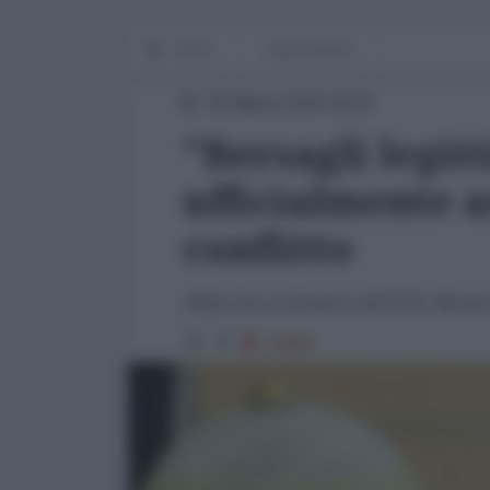
Home
Dalla Russia
26 Marzo 2024 16:00
"Bersagli legit
ufficialmente 
conflitto
(Nella foto il direttore dell’FSB, Nikola
22890