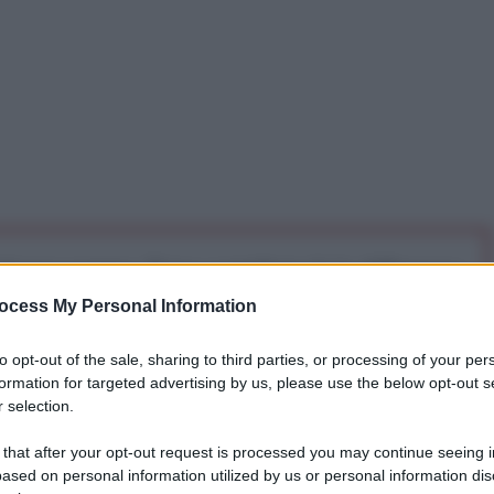
iti per sempre. Il tuo contributo fa la differenza:
mazione. L'ANTIDIPLOMATICO SEI ANCHE TU!
ocess My Personal Information
to opt-out of the sale, sharing to third parties, or processing of your per
a 5€
Dona 15€
Scegli importo
formation for targeted advertising by us, please use the below opt-out s
 selection.
 that after your opt-out request is processed you may continue seeing i
ased on personal information utilized by us or personal information dis