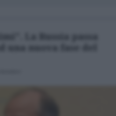
timi". La Russia passa
ad una nuova fase del
j Bortnikov)