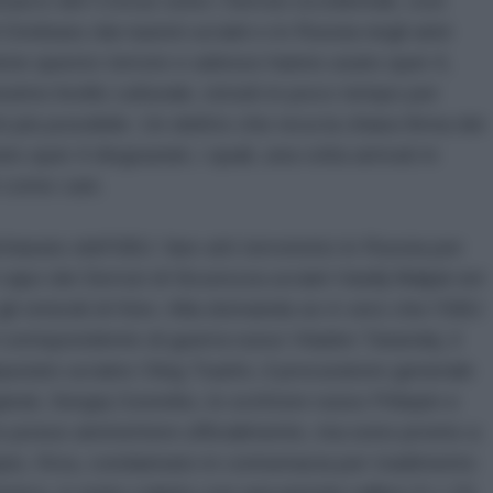
massacro del Crocus sono i Servizi occidentali, così
Donbass dai nazisti ucraini o in Russia negli anni
iene questo terrore e adesso hanno usato quei 4,
simo livello culturale, istruiti in poco tempo per
più possibile. Un delitto che reca la chiara firma dei
to quei 4 disgraziati, i quali, una volta arrivati in
i come cani.
arato dell’SBU: fare atti terroristici in Russia per
 capo dei Servizi di Sicurezza ucraini Vasilij Maljuk ieri
 gli omicidi di Kiev. Alla domanda se è vero che l’SBU
 corrispondente di guerra russo Vladen Tatarskij, il
deputato ucraino Oleg Tsarëv, il procuratore generale
nsk, Sergej Gorenko, lo scrittore russo Prilepin e
 lo posso ammettere ufficialmente, ma sono pronto a
mpio, Kiva, condannato in contumacia per tradimento