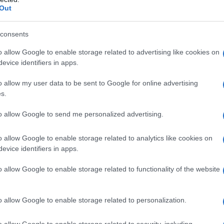
 gli verrà tagliata la gola”.
Out
fermato anche “dietro questo atto terroristico c’è
consents
tti i coloro che commettono crimini contro la Russia e
o allow Google to enable storage related to advertising like cookies on
li legittimi”. Alla domanda del giornalista russo sul
evice identifiers in apps.
raina, come Budanov e gli altri sono ancora vivi,
o allow my user data to be sent to Google for online advertising
e letteralmente intraducibile in italiano, ma che in
s.
ti”, cioè in futuro assolutamente accadrà quel che
to allow Google to send me personalized advertising.
o allow Google to enable storage related to analytics like cookies on
ta se i super professionali agenti dell’FSB non
evice identifiers in apps.
, nella loro rocambolesca fuga, quando mancavano
aina. Di qui la rabbia incontenibile dell’Occidente per
o allow Google to enable storage related to functionality of the website
. Tutti i media italiani, i politici occidentali
no di deviare la realtà dei fatti. Inoltre, sono
o allow Google to enable storage related to personalization.
 terroristi sono stati “torturati” dell’FSB. Dopo solo
o allow Google to enable storage related to security, including