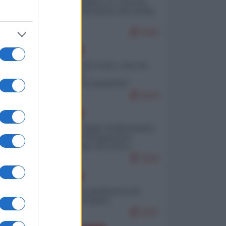
Quali sarebbero le “vittorie
ucraine” decantate dai media
italici?
9441
EUROPA
Invasione di Ceuta: cosa sta
accadendo
nell'enclave spagnola?
9144
EUROPA
Quando il figlio di Netanyahu
incitava "l'occupazione
musulmana" di Ceuta e
Melilla
8304
EUROPA
Geopolitica predatoria (di
Marco Travaglio)
8207