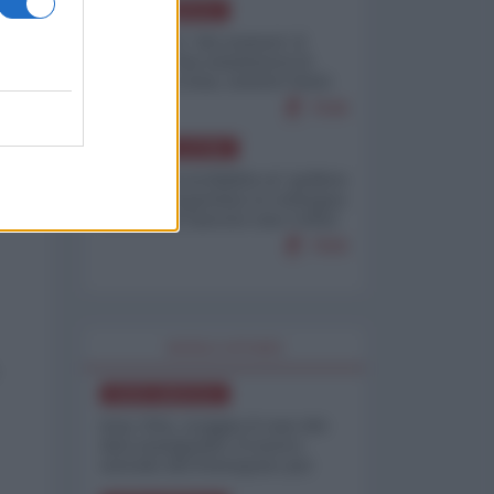
NORD-AMERICA
Il "mistero" dei numeri: il
governo Usa minimizza le
vittime in Iran, mentre fonti
interne...
7646
AMERICA LATINA
Dalla Convertibilità al "grillete
fiscal": l'Argentina si consegna
ai mercati (ancora una volta)
7606
WORLD AFFAIRS
NORD-AMERICA
Iran-USA, scoppia il caso dei
dati manipolati: il nuovo
metodo del Pentagono per
minimizzare le perdite