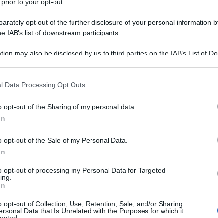
iplomatico
 prior to your opt-out.
rately opt-out of the further disclosure of your personal information by
he IAB’s list of downstream participants.
 sta passando ad una nuova fase.
tion may also be disclosed by us to third parties on the IAB’s List of 
 that may further disclose it to other third parties.
poco fa le dichiarazioni del presidente Putin, del
 that this website/app uses one or more Google services and may gath
sso Nikolaj Patrušev, del direttore dell’FSB, Nikolaj
l Data Processing Opt Outs
including but not limited to your visit or usage behaviour. You may click 
rale della Russia Igor Krasnov, hanno confermato la
 to Google and its third-party tags to use your data for below specifi
o opt-out of the Sharing of my personal data.
 strage al Crocus City Hall. Il numero dei morti è
ogle consent section.
In
ti, 40 persone sono morte per arma da fuoco, le
 appiccato dai terroristi o per il soffocamento da
o opt-out of the Sale of my Personal Data.
ne sono rimaste vittime di ferite da taglio uno dei
In
oprio come se seguisse le istruzioni dell’ex
to opt-out of processing my Personal Data for Targeted
ongiunto dell’Esercito degli Stati Uniti il generale
ing.
In
uale, ricordo, il 5 dicembre scorso ha affermato che
elle retrovie russe per garantire che ogni russo non
o opt-out of Collection, Use, Retention, Sale, and/or Sharing
ersonal Data that Is Unrelated with the Purposes for which it
lected.