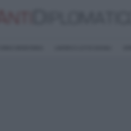
TURA E RESISTENZA
LAVORO E LOTTE SOCIALI
OPI