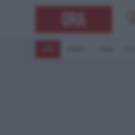
HOME
ESTERI
ITALIA
CUL