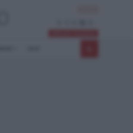
ACCEDI
Abbonati / Sostienici
NIONI
SHOP