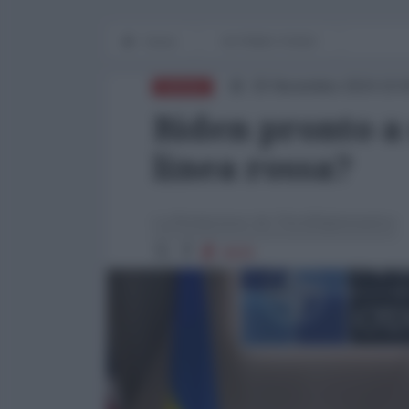
Home
IN PRIMO PIANO
25 Novembre 2024 10:
RUSSIA
Biden pronto a
linea rossa?
La Redazione de l'AntiDiplomatico
4929