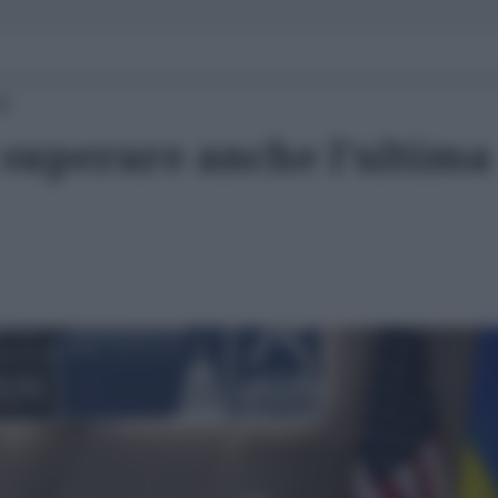
00
 superare anche l'ultima