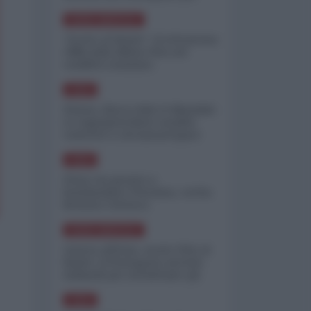
minimizzare le perdite
NORD-AMERICA
"Scorte al limite": il retroscena
CNN sulla difesa USA nel
conflitto iraniano
ASIA
Yemen, blocco Bab el-Mandab:
Le superpetroliere saudite
costrette a circumnavigare
l'Africa
ASIA
l'Iran era pronto a
bombardare l'Ucraina, cos'ha
fermato l'attacco
NORD-AMERICA
Guerra all'Iran, scorte USA al
limite: il Pentagono investe
miliardi per ricostituire gli
arsenali
ASIA