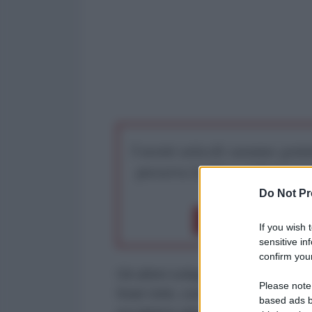
I nostri articoli saranno gratu
preserva la libera infor
Do Not Pr
Dona 1€
Don
If you wish 
sensitive in
confirm your
Gli ultimi sviluppi nel conflitto 
Please note
Stati Uniti, continui a perseguire 
based ads b