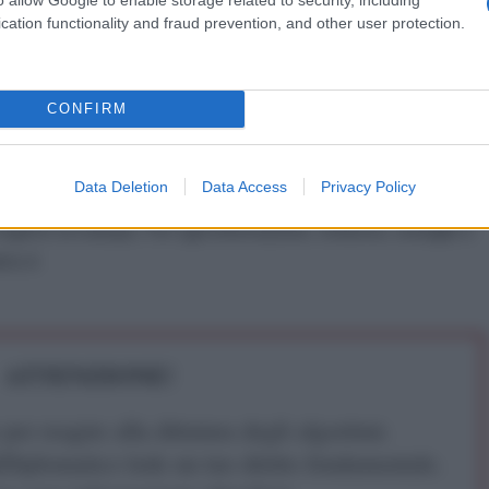
cation functionality and fraud prevention, and other user protection.
3
biden-wanted-to-invite-ukraine-to-nato-but-
CONFIRM
IDIPLOMATICO
Data Deletion
Data Access
Privacy Policy
stata registrata in data 08/09/2015 presso il Tribunale civile di
gistro di stampa. Per ogni informazione, richiesta, consiglio e
ico.it
ATTENZIONE!
r reagire alla dittatura degli algoritmi.
iDiplomatico lede un tuo diritto fondamentale.