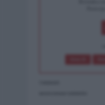
Rivendica un
Partecip
op
Dona 1€
Don
Commenti
ancora nessun commento