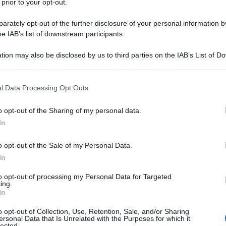
zione uscente di Joe Biden ha preso in
 prior to your opt-out.
 l’ingresso dell’Ucraina nella NATO, una mossa che
rately opt-out of the further disclosure of your personal information by
 Sebbene la proposta sia stata accantonata per il
he IAB’s list of downstream participants.
 una serie di accordi bilaterali di sicurezza,
tion may also be disclosed by us to third parties on the IAB’s List of 
 Kiev.
 that may further disclose it to other third parties.
ha raggiunto i suoi limiti: gran parte dei fondi
 that this website/app uses one or more Google services and may gath
l Data Processing Opt Outs
including but not limited to your visit or usage behaviour. You may click 
solo per armamenti già esistenti negli arsenali del
 to Google and its third-party tags to use your data for below specifi
o opt-out of the Sharing of my personal data.
peramento metterebbe a rischio la difesa degli
ogle consent section.
In
o, il Presidente Vladimir Putin ha firmato un
are del Paese, una chiara risposta all’escalation
o opt-out of the Sale of my Personal Data.
’Occidente.
In
to opt-out of processing my Personal Data for Targeted
i di utilizzo della deterrenza nucleare, includendo
ing.
In
cleari sostenuti da potenze nucleari. Dmitry Peskov,
ato l’amministrazione uscente di Washington di
o opt-out of Collection, Use, Retention, Sale, and/or Sharing
ersonal Data that Is Unrelated with the Purposes for which it
sottolineando come siano gli Stati Uniti a
lected.