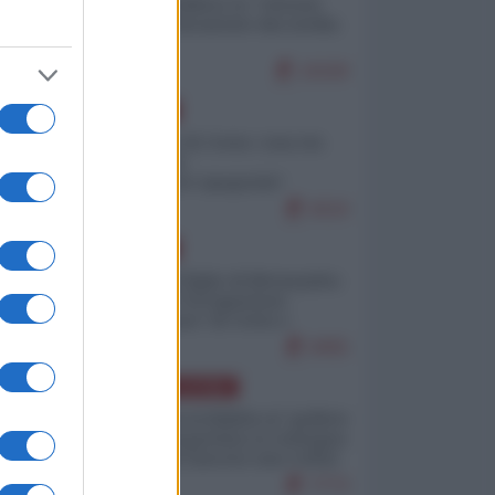
Quali sarebbero le “vittorie
ucraine” decantate dai media
italici?
10100
EUROPA
Invasione di Ceuta: cosa sta
accadendo
nell'enclave spagnola?
9210
EUROPA
Quando il figlio di Netanyahu
incitava "l'occupazione
musulmana" di Ceuta e
Melilla
8455
AMERICA LATINA
Dalla Convertibilità al "grillete
fiscal": l'Argentina si consegna
ai mercati (ancora una volta)
7773