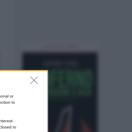
IL LIBRO DEL MESE
sonal or
ection to
nterest-
closed to