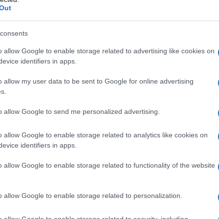
Out
rso forniture di armi avanzate, come i missili ATACMS.
consents
non solo compromette ogni prospettiva di dialogo,
so un conflitto incontrollabile. L’Occidente, anziché
o allow Google to enable storage related to advertising like cookies on
evice identifiers in apps.
ontinua a ignorare gli avvertimenti di Mosca,
ferenza verso le conseguenze di lungo termine di
o allow my user data to be sent to Google for online advertising
s.
to allow Google to send me personalized advertising.
iana de l'AntiDiplomatico dedicata ai nostri
o allow Google to enable storage related to analytics like cookies on
evice identifiers in apps.
o allow Google to enable storage related to functionality of the website
o allow Google to enable storage related to personalization.
articles/2024-11-23/biden-rushes-to-bolster-
rol
o allow Google to enable storage related to security, including