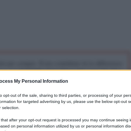
iti per sempre. Il tuo contributo fa la differenza:
mazione. L'ANTIDIPLOMATICO SEI ANCHE TU!
ocess My Personal Information
a 5€
Dona 15€
Scegli importo
to opt-out of the sale, sharing to third parties, or processing of your per
formation for targeted advertising by us, please use the below opt-out s
 selection.
ucraino evidenziano come l’Occidente, guidato dagli
 that after your opt-out request is processed you may continue seeing i
una strategia che alimenta tensioni e rischi di
ased on personal information utilized by us or personal information dis