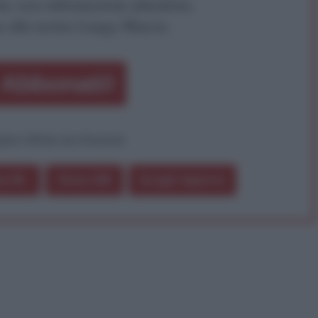
a vera informazione pluralista.
a alla nostra Lunga Marcia.
Abbonati!
pure effettua una donazione
a 5€
Dona 15€
Scegli importo