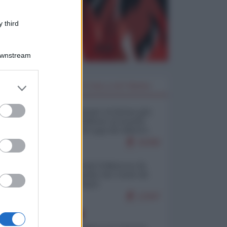
 third
Downstream
er and store
I PIÙ LETTI DELLA SETTIMANA
to grant or
ed purposes
Restare umani: la forma più
alta di ribellione al mondo
distopico di oggi (di Alberto
Bradanini)
20390
Ceuta: perché il Marocco fa
con noi quello che vuole (di
Alberto Negri)
12447
EUROPA