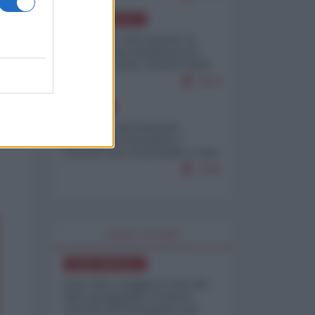
NORD-AMERICA
Il "mistero" dei numeri: il
governo Usa minimizza le
vittime in Iran, mentre fonti
interne...
7673
EUROPA
Mosca: le esercitazioni
nucleari di Germania e
Francia sono il preludio a una
guerra contro la Russia
7343
WORLD AFFAIRS
NORD-AMERICA
Iran-USA, scoppia il caso dei
dati manipolati: il nuovo
metodo del Pentagono per