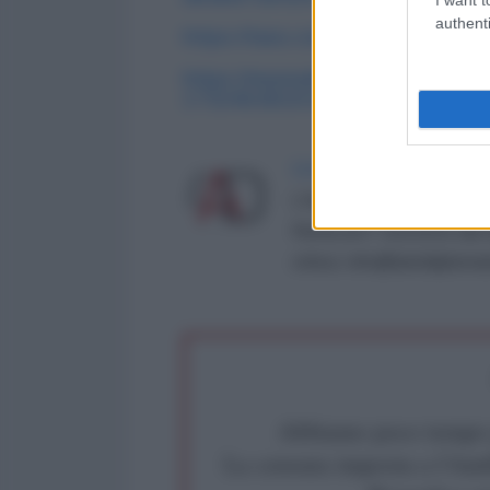
authenti
https://tass.com/politics/187685
https://newsukraine.rbc.ua/news/
1732463818.html
LA REDAZIONE DE L'ANT
L'AntiDiplomatico è una te
Roma al n° 162/2015 del re
critica: info@lantidiplomat
Abbiamo poco tempo pe
La censura imposta a l'Ant