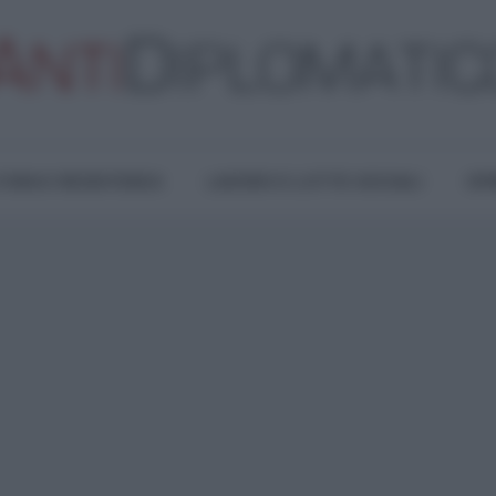
TURA E RESISTENZA
LAVORO E LOTTE SOCIALI
OPI