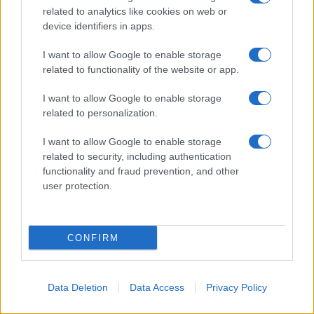
related to analytics like cookies on web or
device identifiers in apps.
I want to allow Google to enable storage
related to functionality of the website or app.
I want to allow Google to enable storage
related to personalization.
#
GEOGRAFIE
DEL
POTERE
I want to allow Google to enable storage
related to security, including authentication
functionality and fraud prevention, and other
di Fabio Massimo Paernti
user protection.
CONFIRM
"Mentre noi giochiamo con i chatbot, la
Cina si è presa il futuro dell'IA" (VIDEO)
Data Deletion
Data Access
Privacy Policy
24 Giugno 2026 08:00