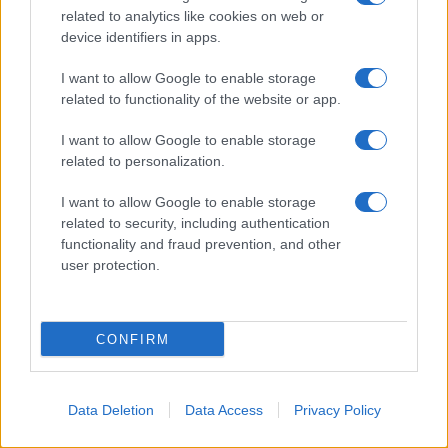
related to analytics like cookies on web or
device identifiers in apps.
"Black Rock non perde mai" – l'allarme di
I want to allow Google to enable storage
Volpi sulla bolla tecnologica
related to functionality of the website or app.
27 Giugno 2026 16:24
I want to allow Google to enable storage
related to personalization.
I want to allow Google to enable storage
#
MONDISUD
related to security, including authentication
functionality and fraud prevention, and other
user protection.
di Fabrizio Verde
CONFIRM
Dalla Convertibilità al "grillete fiscal":
l'Argentina si consegna ai mercati (ancora
Data Deletion
Data Access
Privacy Policy
una volta)