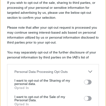
If you wish to opt-out of the sale, sharing to third parties, or
24 Giugno 2026 08:00
processing of your personal or sensitive information for
targeted advertising by us, please use the below opt-out
section to confirm your selection.
#
RETHINK.POWER
Please note that after your opt-out request is processed you
may continue seeing interest-based ads based on personal
information utilized by us or personal information disclosed to
di Alessandro Bartoloni
third parties prior to your opt-out.
You may separately opt-out of the further disclosure of your
personal information by third parties on the IAB’s list of
downstream participants.
Come finirebbe una guerra tra UE e
Russia? Tre scenari per il 2030 (e le
Personal Data Processing Opt Outs
This information may also be disclosed by us to third parties
alternative alla linea dura)
on the IAB’s List of Downstream Participants that may further
I want to opt-out of the Sharing of my
disclose it to other third parties.
20 Luglio 2026 10:00
personal data.
Opted In
Please note that this website/app uses one or more Google
services and may gather and store information including but
I want to opt-out of the Sale of my
Personal Data.
not limited to your visit or usage behaviour. You may click to
#
EDITORIALI
Opted In
grant or deny consent to Google and its third-party tags to