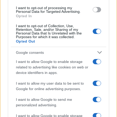
use your data for below specified purposes in below Google
I want to opt-out of processing my
consent section.
Personal Data for Targeted Advertising.
Opted In
I want to opt-out of Collection, Use,
Retention, Sale, and/or Sharing of my
Personal Data that Is Unrelated with the
Purposes for which it was collected.
Opted Out
Google consents
I want to allow Google to enable storage
related to advertising like cookies on web or
device identifiers in apps.
I want to allow my user data to be sent to
Google for online advertising purposes.
#
GEOGRAFIE
DEL
POTERE
I want to allow Google to send me
personalized advertising.
di Fabio Massimo Paernti
I want to allow Google to enable storage