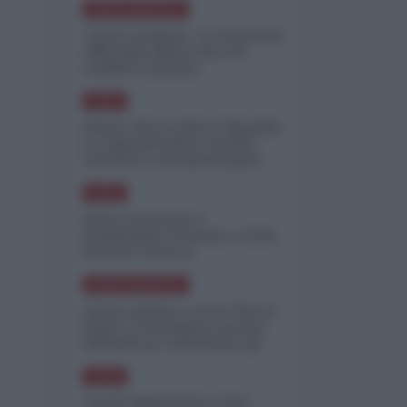
NORD-AMERICA
"Scorte al limite": il retroscena
CNN sulla difesa USA nel
conflitto iraniano
ASIA
Yemen, blocco Bab el-Mandab:
Le superpetroliere saudite
costrette a circumnavigare
l'Africa
ASIA
l'Iran era pronto a
bombardare l'Ucraina, cos'ha
fermato l'attacco
NORD-AMERICA
Guerra all'Iran, scorte USA al
limite: il Pentagono investe
miliardi per ricostituire gli
arsenali
ASIA
Canale diplomatico resta