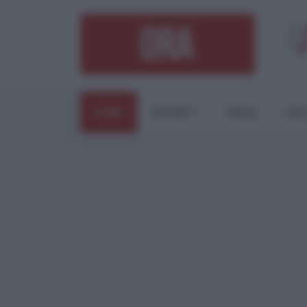
HOME
ESTERI
ITALIA
CUL