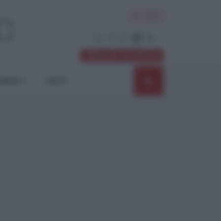
ACCEDI
Abbonati / Sostienici
NIONI
SHOP