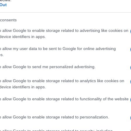
testo per scuole parrocchiali e seminari clericali
Out
tampati in Russia. Questo è già oltre i confini del
paranoico. Ma tutto questo supporta le affermazioni
consents
ià dal
Maidan
del
2014
, annunciavano la guerra
o allow Google to enable storage related to advertising like cookies on
 russa)
e di lavorare per la sua distruzione, e
evice identifiers in apps.
arebbero, affermano, centri della propaganda russa.
o allow my user data to be sent to Google for online advertising
s.
o frontale alla
Russia
attraverso la
Chiesa
ca.
to allow Google to send me personalized advertising.
scritto: “…
Qui si tratta
di una divisione della civiltà.
o allow Google to enable storage related to analytics like cookies on
evice identifiers in apps.
ll'Europa nel cattolicesimo e nel protestantesimo,
rra di 30 anni? Oggi in Ucraina stanno cercando
o allow Google to enable storage related to functionality of the website
do ortodosso e in quello russo colpendo il "santo
, dove ci sono le radici storiche comuni di tutto il
o allow Google to enable storage related to personalization.
battesimo della Kiev Rus (
ndt: negli anni ’80 del
o allow Google to enable storage related to security, including