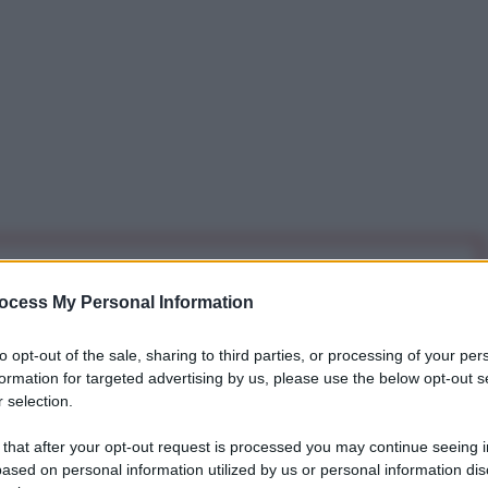
iti per sempre. Il tuo contributo fa la differenza:
ocess My Personal Information
mazione. L'ANTIDIPLOMATICO SEI ANCHE TU!
to opt-out of the sale, sharing to third parties, or processing of your per
formation for targeted advertising by us, please use the below opt-out s
a 5€
Dona 15€
Scegli importo
 selection.
 that after your opt-out request is processed you may continue seeing i
ased on personal information utilized by us or personal information dis