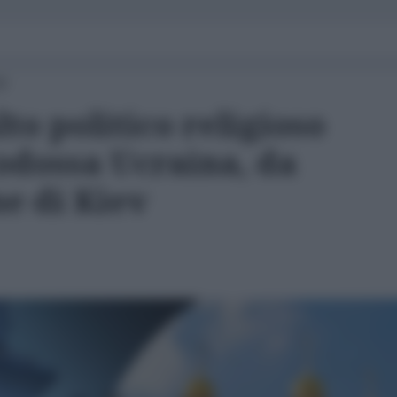
50
to politico religioso
odossa Ucraina, da
e di Kiev