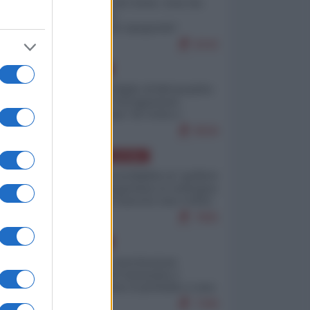
Invasione di Ceuta: cosa sta
accadendo
nell'enclave spagnola?
9242
EUROPA
Quando il figlio di Netanyahu
incitava "l'occupazione
musulmana" di Ceuta e
Melilla
8558
AMERICA LATINA
Dalla Convertibilità al "grillete
fiscal": l'Argentina si consegna
ai mercati (ancora una volta)
7865
EUROPA
Mosca: le esercitazioni
nucleari di Germania e
Francia sono il preludio a una
guerra contro la Russia
7399