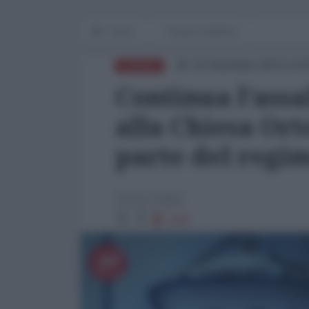
Home
Popoli e dintorni
02 Dicembre 2023 14:
EUROPA
Continua l’assal
alla Chiesa Ort
parte del regim
Enrico Vigna
1047