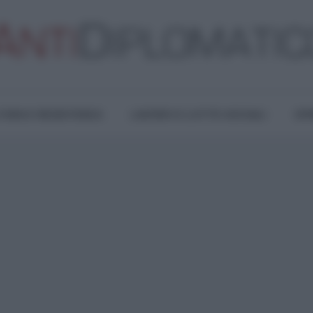
TURA E RESISTENZA
LAVORO E LOTTE SOCIALI
OPI