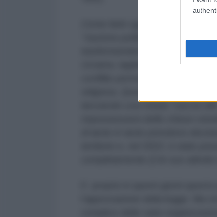
authenti
Come farlo oggi? Un tempo Hitl
"nazione politica", eliminando le r
trasformandoli in un branco aggre
Ucraina, tagliando l'ultima opport
conflitto permanente, integrando 
religiosa. Questo è esattamente 
lanciando una mirata “caccia alle
impossessarsi delle chiese ortodo
di tanto in tanto prendono decisi
territorio e, nel 2022, è stato pr
completamente (!) le sue attività
E proprio in questi giorni quest
l’approvazione della legge. Ma ciò
complice delle varie organizzazio