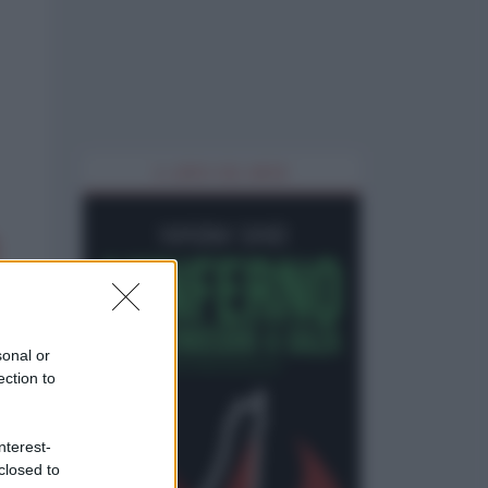
IL LIBRO DEL MESE
sonal or
ection to
nterest-
closed to