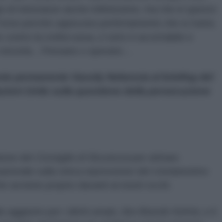
 tipi di minoranze anche infinitesime, ma che in questo
Forse perché capiscono perfettamente che si tratta
 contro la civiltà russa, e tutto è accettabile e
 di vincerla…Pensano o sperano…
te permanente Vassily Nebenzia al briefing del
azioni Unite sulla questione della persecuzione
nione del
Consiglio di Sicurezza
per attirare
azionale sulla cinica repressione del cristianesimo
e avviene proprio davanti ai nostri occhi.
 aggiunto per i diritti umani
, Ilze Brands Kehris
, e il