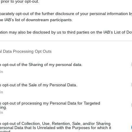
 prior to your opt-out.
rately opt-out of the further disclosure of your personal information by
he IAB’s list of downstream participants.
te permanente Vassily Nebenzia al briefing del
tion may also be disclosed by us to third parties on the IAB’s List of 
azioni Unite sulla questione della persecuzione
 that may further disclose it to other third parties.
a
 that this website/app uses one or more Google services and may gath
l Data Processing Opt Outs
including but not limited to your visit or usage behaviour. You may click 
ente la campagna per la distruzione e messa
 to Google and its third-party tags to use your data for below specifi
o opt-out of the Sharing of my personal data.
ssa ucraina del Patriarcato di Mosca. Assalti,
ogle consent section.
In
raini (…che sono qualche milione), arresti dei
ri e occupazione delle chiese nel paese, mentre
o opt-out of the Sale of my Personal Data.
azione alla Verkhovna Rada, il disegno di legge sul
In
dossa russa sul territorio dell'Ucraina.
to opt-out of processing my Personal Data for Targeted
ing.
In
hiese e monasteri, dove nei verbali poi notificati
o opt-out of Collection, Use, Retention, Sale, and/or Sharing
ciandoli per propaganda russa, riviste e giornali,
ersonal Data that Is Unrelated with the Purposes for which it
lected.