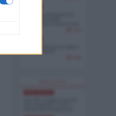
EUROPA
Petro accusa Netanyahu di
essere responsabile
"dell'invasione civile di Ceuta
da parte dei marocchini"
7071
EUROPA
Ceuta, perché non mi aspetto
più nulla dall'UE
6846
WORLD AFFAIRS
NORD-AMERICA
Iran-USA, scoppia il caso dei
dati manipolati: il nuovo
metodo del Pentagono per
minimizzare le perdite