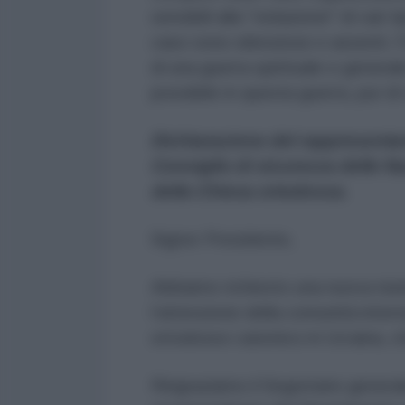
sensibili alla "violazione" di vari
caso sono silenziose e assenti. 
di una guerra spirituale e generale
possibile in questa guerra, pur
Dichiarazione del rappresentan
Consiglio di sicurezza delle N
della Chiesa ortodossa.
Signor Presidente,
Abbiamo richiesto una nuova riu
l’attenzione della comunità intern
ortodosso canonico in Ucraina, ch
Ringraziamo il Segretario generale