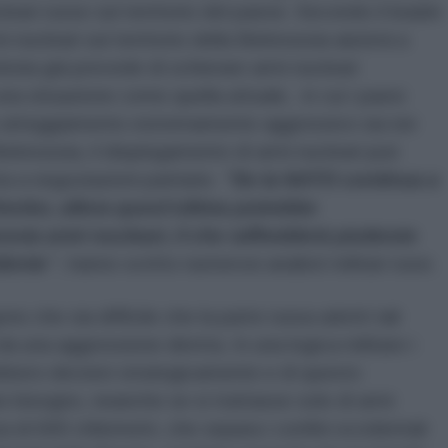
leari russe sul territorio del paese. Secondo il leader
nucleari sul territorio della Bielorussia aiuterà a
onia già prevede di schierare armi nucleari
 una situazione come quella attuale, in cui i paesi
 atteggiamento estremamente aggressivo sia nei
ielorussia, il dispiegamento di armi nucleari può
ta a negoziazioni paritarie.
"Se la NATO continua a
enko, allora quest'ultima potrebbe
ssia armi nucleari, il che raffredderà piuttosto
dente
", hanno scritto numerosi analisti militari russi.
gono che sia difficile che la parte russa adotti tali
a una aggressione diretta. In una logica militare i
ebbero decisivi strategicamente e di questo
bisogno, neanche se si trattasse solo di armi
nza di 600 chilometri, che separa i confini occidentali