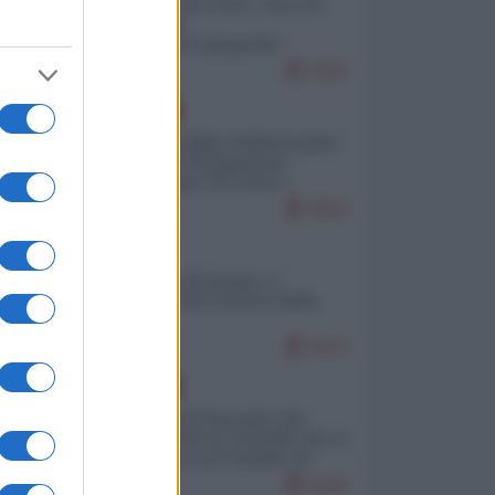
Invasione di Ceuta: cosa sta
accadendo
nell'enclave spagnola?
9291
EUROPA
Quando il figlio di Netanyahu
incitava "l'occupazione
musulmana" di Ceuta e
Melilla
8643
ITALIA
Il turismo di massa e i
"risvegli" del Corriere della
sera
8413
EUROPA
La mappa di Eurostat che
smonta tutte le storielle che vi
raccontano sul turismo di
massa
8325