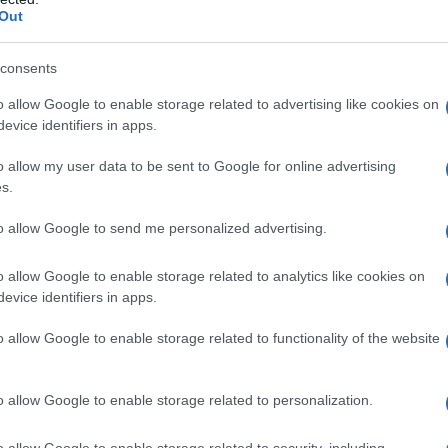
Out
alla stampa, si può vedere alcune di queste azioni
iali video pubblicati, l'esercito ucraino ha aperto il
consents
e sconosciute, senza nemmeno cercare di avvertirle
o allow Google to enable storage related to advertising like cookies on
non ha ancora annunciato alcuna vittima tra le sue
evice identifiers in apps.
 attacco al confine bielorusso potrebbe portare allo
o allow my user data to be sent to Google for online advertising
s.
aini hanno sparato al confine con la Bielorussia, sei
to allow Google to send me personalized advertising.
o allow Google to enable storage related to analytics like cookies on
evice identifiers in apps.
care costantemente un conflitto armato tra la
sul territorio della vicina repubblica con armi leggere
o allow Google to enable storage related to functionality of the website
o che a causa del fuoco indistinto aperto dall'esercito
rimaste ferite e altre tre sono state uccise
.
o allow Google to enable storage related to personalization.
enzie di stampa ucraine, a seguito di un tentativo
o allow Google to enable storage related to security, including