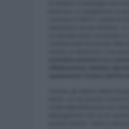
di chiedere di dispiegare armi nuc
bielorusso, lo spiegamento di armi 
contenere la NATO, poiché la Pol
statunitensi sul suo territorio. In
occidentali stanno mostrando un
confronti della Russia che della B
rivelarsi un deterrente e una spin
esercitare pressioni su Lukash
effettivamente chiedere alla Ru
rapidamente l'ardore dell'Occi
Tuttavia, gli esperti militari riten
misure, se non perché costretta d
confini della Bielorussia non sar
dispiegamento non ce ne sarebbe 
nucleari tattiche. Infatti la dista