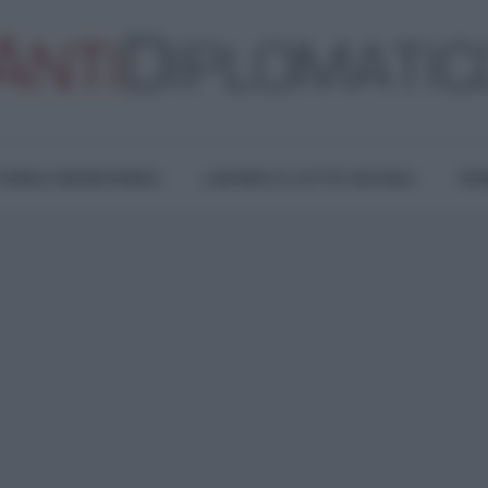
TURA E RESISTENZA
LAVORO E LOTTE SOCIALI
OPI