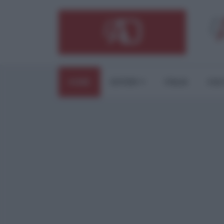
HOME
ESTERI
ITALIA
CUL