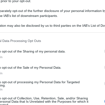
 prior to your opt-out.
aini hanno sparato al confine con la Bielorussia, sei
rately opt-out of the further disclosure of your personal information by
he IAB’s list of downstream participants.
tion may also be disclosed by us to third parties on the IAB’s List of 
care costantemente un conflitto armato tra la
 that may further disclose it to other third parties.
sul territorio della vicina repubblica con armi leggere
 that this website/app uses one or more Google services and may gath
l Data Processing Opt Outs
o che a causa del fuoco indistinto aperto dall'esercito
including but not limited to your visit or usage behaviour. You may click 
rimaste ferite e altre tre sono state uccise
.
 to Google and its third-party tags to use your data for below specifi
o opt-out of the Sharing of my personal data.
ogle consent section.
In
enzie di stampa ucraine, a seguito di un tentativo
mente migranti illegali), che cercavano di
o opt-out of the Sale of my Personal Data.
In
l territorio dell'Ucraina, attraversando il confine
iti sono in condizioni critiche.
to opt-out of processing my Personal Data for Targeted
ing.
In
ito ucraino è associato al fatto che le sparatorie sono
o opt-out of Collection, Use, Retention, Sale, and/or Sharing
ombinato verso il territorio della vicina Bielorussia.
ersonal Data that Is Unrelated with the Purposes for which it
lected.