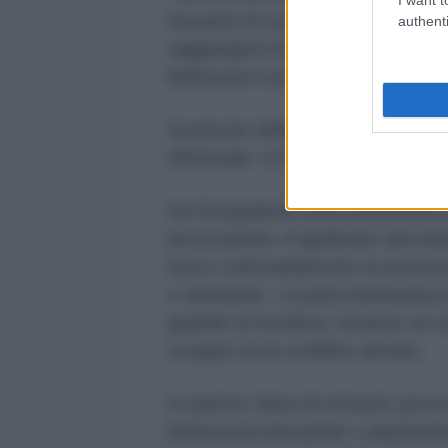
da parte di sconosciuti (probabil
authenti
raggiungere la Polonia attraverso i
bielorusso-ucraino, almeno tre fer
Il pericolo delle azioni dell'eserc
effettuate in modo indistinto e sc
Sui fotogrammi video presentati 
provocatorie. A giudicare dai mater
fuoco volontariamente su person
o detenerle. La parte bielorussa 
guardie di frontiera, tuttavia, un
scoppio di un conflitto armato.
In questo clima di tensioni, provo
Bielorussia Alexander Lukashenko