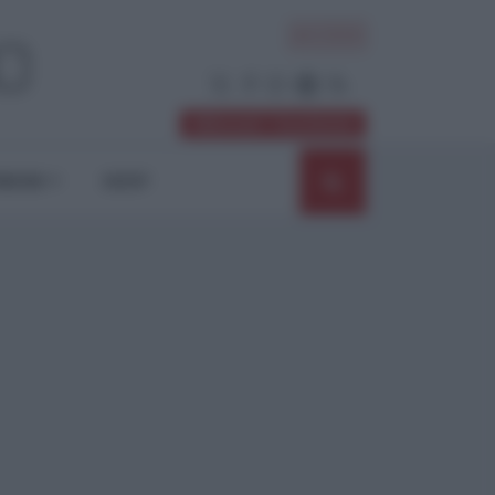
ACCEDI
Abbonati / Sostienici
NIONI
SHOP