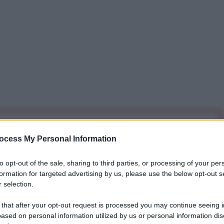
iti per sempre. Il tuo contributo fa la differenza:
ocess My Personal Information
mazione. L'ANTIDIPLOMATICO SEI ANCHE TU!
to opt-out of the sale, sharing to third parties, or processing of your per
formation for targeted advertising by us, please use the below opt-out s
a 5€
Dona 15€
Scegli importo
 selection.
 that after your opt-out request is processed you may continue seeing i
ased on personal information utilized by us or personal information dis