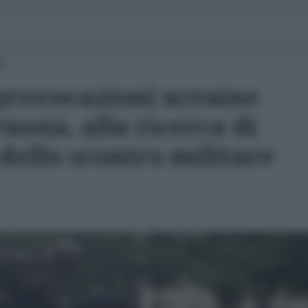
23
provocazioni ucraine
ussia, alla ricerca di
dello scontro militare