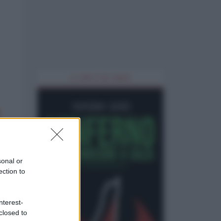
IL LIBRO DEL MESE
sonal or
ection to
nterest-
closed to