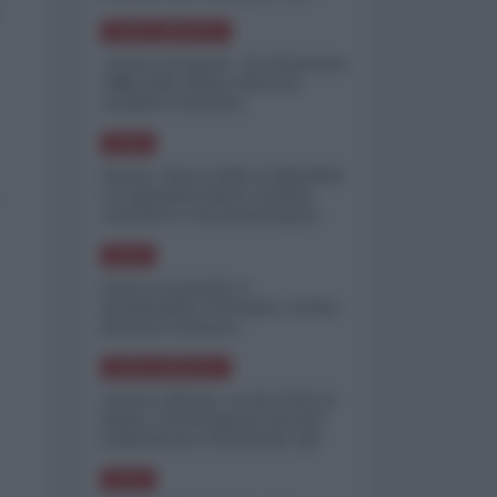
minimizzare le perdite
NORD-AMERICA
"Scorte al limite": il retroscena
CNN sulla difesa USA nel
conflitto iraniano
ASIA
Yemen, blocco Bab el-Mandab:
Le superpetroliere saudite
costrette a circumnavigare
l'Africa
ASIA
l'Iran era pronto a
bombardare l'Ucraina, cos'ha
fermato l'attacco
NORD-AMERICA
Guerra all'Iran, scorte USA al
limite: il Pentagono investe
miliardi per ricostituire gli
arsenali
ASIA