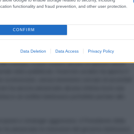
mente migranti illegali), che cercavano di
cation functionality and fraud prevention, and other user protection.
l territorio dell'Ucraina, attraversando il confine
iti sono in condizioni critiche.
CONFIRM
ito ucraino è associato al fatto che le sparatorie sono
ombinato verso il territorio della vicina Bielorussia.
Data Deletion
Data Access
Privacy Policy
alla stampa, si può vedere alcune di queste azioni
iali video pubblicati, l'esercito ucraino ha aperto il
e sconosciute, senza nemmeno cercare di avvertirle
non ha ancora annunciato alcuna vittima tra le sue
 attacco al confine bielorusso potrebbe portare allo
cazioni e strategie aggressive, il Presidente della
 ha annunciato le intenzioni del governo bielorusso,