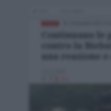
Home
Popoli e dintorni
18 Dicembre 2021 14:
EUROPA
Continuano le 
contro la Bielor
una reazione e 
Enrico Vigna
2753