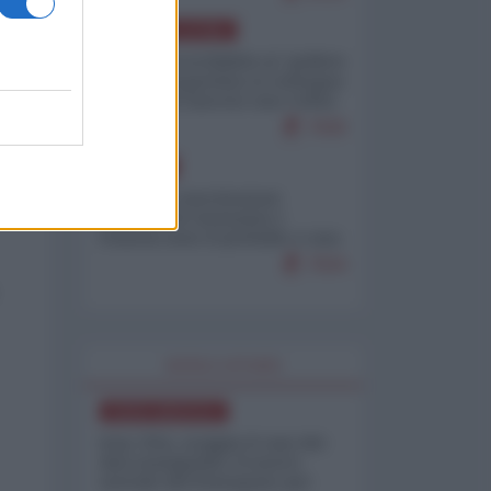
AMERICA LATINA
Dalla Convertibilità al "grillete
fiscal": l'Argentina si consegna
ai mercati (ancora una volta)
7930
EUROPA
Mosca: le esercitazioni
nucleari di Germania e
Francia sono il preludio a una
guerra contro la Russia
7504
WORLD AFFAIRS
NORD-AMERICA
Iran-USA, scoppia il caso dei
dati manipolati: il nuovo
metodo del Pentagono per