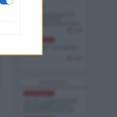
EUROPA
Petro accusa Netanyahu di
essere responsabile
"dell'invasione civile di Ceuta
da parte dei marocchini"
7105
NORD-AMERICA
Chris Hedges - Don Corleone
Trump
6960
WORLD AFFAIRS
NORD-AMERICA
Iran-USA, scoppia il caso dei
dati manipolati: il nuovo
metodo del Pentagono per
minimizzare le perdite