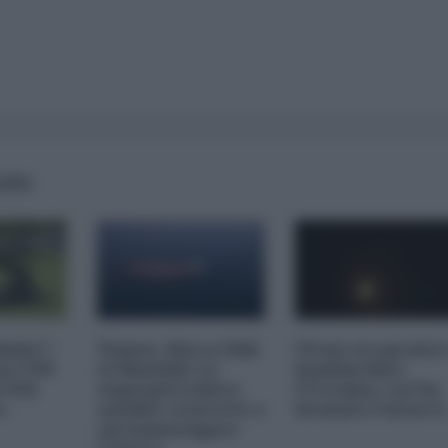
AIRS
imite":
Yemen, blocco Bab
l'Iran era pronto
na CNN
el-Mandab: Le
bombardare
a USA
superpetroliere
l'Ucraina, cos'ha
o
saudite costrette a
fermato l'attacc
circumnavigare