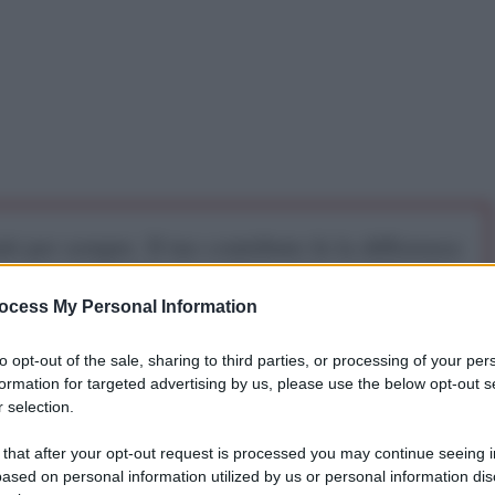
iti per sempre. Il tuo contributo fa la differenza:
mazione. L'ANTIDIPLOMATICO SEI ANCHE TU!
ocess My Personal Information
a 5€
Dona 15€
Scegli importo
to opt-out of the sale, sharing to third parties, or processing of your per
formation for targeted advertising by us, please use the below opt-out s
 selection.
 that after your opt-out request is processed you may continue seeing i
l'attacco aereo della cosiddetta coalizione
ased on personal information utilized by us or personal information dis
Uniti contro gli obiettivi dell'esercito nazionale