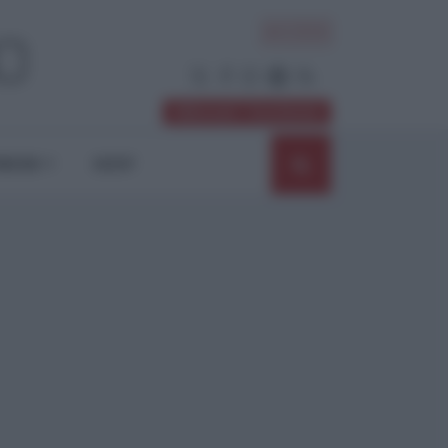
ACCEDI
Abbonati / Sostienici
NIONI
SHOP