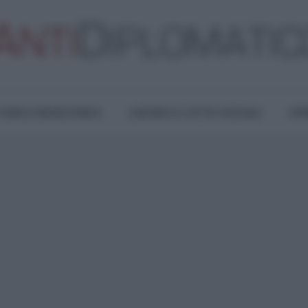
TURA E RESISTENZA
LAVORO E LOTTE SOCIALI
OPI