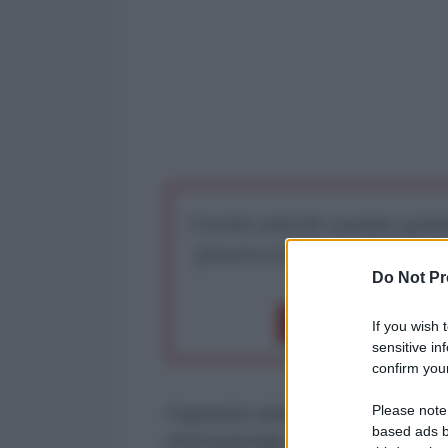
I nostri articoli saranno gratu
preserva la libera infor
Do Not Pr
Dona 1€
Don
If you wish 
sensitive in
confirm your
Please note
Il governo siriano ha denunciato 
based ads b
internazionale guidata dagli Stati 