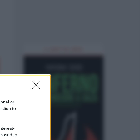
IL LIBRO DEL MESE
sonal or
ection to
nterest-
closed to