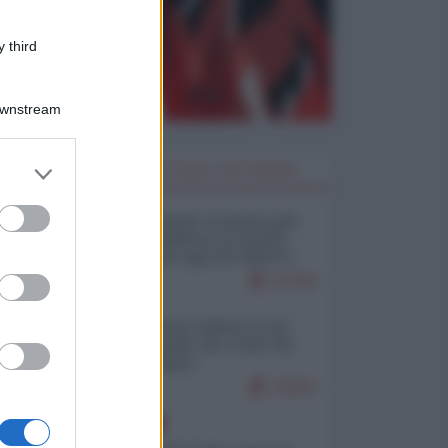
 third
Downstream
er and store
I PIÙ LETTI DELLA SETTIMANA
to grant or
ed purposes
Restare umani: la forma più
alta di ribellione al mondo
distopico di oggi (di Alberto
Bradanini)
21764
Ceuta: perché il Marocco fa
con noi quello che vuole (di
Alberto Negri)
12602
EUROPA