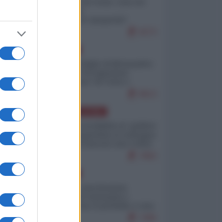
Invasione di Ceuta: cosa sta
accadendo
nell'enclave spagnola?
9273
EUROPA
Quando il figlio di Netanyahu
incitava "l'occupazione
musulmana" di Ceuta e
Melilla
8613
AMERICA LATINA
Dalla Convertibilità al "grillete
fiscal": l'Argentina si consegna
ai mercati (ancora una volta)
7892
EUROPA
Mosca: le esercitazioni
nucleari di Germania e
Francia sono il preludio a una
guerra contro la Russia
7495