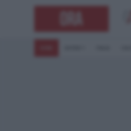
HOME
ESTERI
ITALIA
CUL