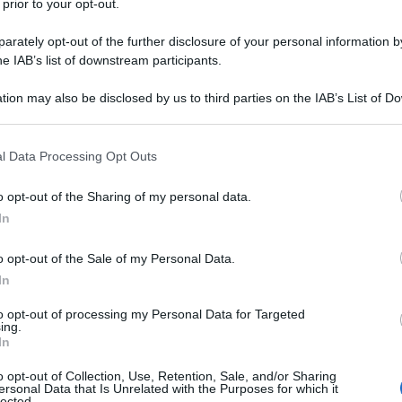
 prior to your opt-out.
iportati da Damasco sono morti oltre 100 soldati
rately opt-out of the further disclosure of your personal information by
'est del paese.
he IAB’s list of downstream participants.
una dichiarazione pubblica ha definito il
tion may also be disclosed by us to third parties on the IAB’s List of 
 that may further disclose it to other third parties.
ternazionale guidata dagli Stati Uniti contro le
ione" e un "tentativo di sostenere il terrorismo". "Le
 that this website/app uses one or more Google services and may gath
l Data Processing Opt Outs
including but not limited to your visit or usage behaviour. You may click 
onale stanno bombardando le forze che combattono
 to Google and its third-party tags to use your data for below specifi
iane (SDF) a est del fiume Eufrate e ci sono notizie
o opt-out of the Sharing of my personal data.
ogle consent section.
In
 siriana.
o opt-out of the Sale of my Personal Data.
In
to opt-out of processing my Personal Data for Targeted
i mira dagli attacchi aerei statunitensi, secondo la
ing.
In
evano contro l'ISIS e le forze democratiche siriane.
o opt-out of Collection, Use, Retention, Sale, and/or Sharing
ersonal Data that Is Unrelated with the Purposes for which it
ucciso più di "100 soldati filogovernativi" siriani in un
lected.