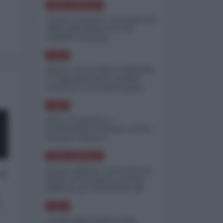
NORD-AMERICA
"Scorte al limite": il retroscena
CNN sulla difesa USA nel
conflitto iraniano
ASIA
Yemen, blocco Bab el-Mandab:
Le superpetroliere saudite
costrette a circumnavigare
l'Africa
ASIA
l'Iran era pronto a
bombardare l'Ucraina, cos'ha
fermato l'attacco
NORD-AMERICA
Guerra all'Iran, scorte USA al
 a
limite: il Pentagono investe
miliardi per ricostituire gli
arsenali
o
ASIA
Canale diplomatico resta