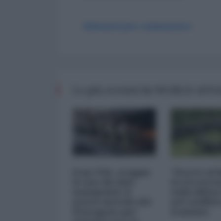
Abbonati per commentare
Le più recenti da WORLD AFF
Iran-USA, scoppia
"Scorte al l
il caso dei dati
il retrosce
manipolati: il
sulla difes
nuovo metodo del
nel conflitt
Pentagono per
iraniano