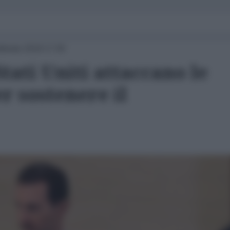
bbraio 2018 17:00
tati Uniti attaccano le
er sostenere il