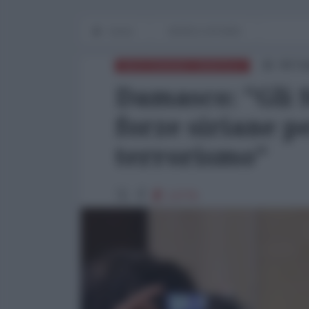
Home
WORLD AFFAIRS
08 Fe
MEDITERRANEO ORIENTALE
Damasco: "Gli S
forze siriane p
terrorismo"
13776