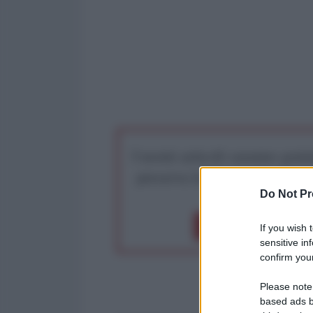
I nostri articoli saranno gratu
preserva la libera infor
Do Not Pr
Dona 1€
Don
If you wish 
sensitive in
confirm your
Please note
based ads b