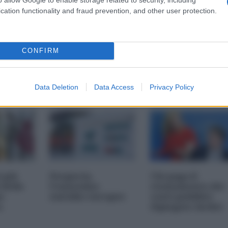
cation functionality and fraud prevention, and other user protection.
CONFIRM
Data Deletion
Data Access
Privacy Policy
i più
Nexperia,
Chi paga il
 della
l'ennesimo
risanamento dei
s-
suicidio europeo
conti pubblici
a
(Spiegato facile)