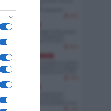
Invasione di Ceuta: cosa sta
accadendo
nell'enclave spagnola?
9251
EUROPA
Quando il figlio di Netanyahu
incitava "l'occupazione
musulmana" di Ceuta e
Melilla
8570
AMERICA LATINA
Dalla Convertibilità al "grillete
fiscal": l'Argentina si consegna
ai mercati (ancora una volta)
7876
EUROPA
Mosca: le esercitazioni
nucleari di Germania e
Francia sono il preludio a una
guerra contro la Russia
7421