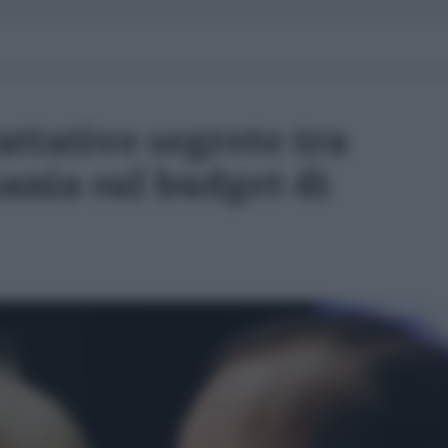
attative segrete tra
ania sul budget di