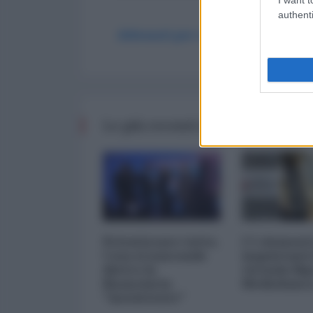
authenti
Abbonati per commentare
Le più recenti da Finanza
Privatizzare tutto.
I 5 element
Cosa si nasconde
inquietanti
dietro la
vicenda Mp
finanziaria
Mediobanc
"inesistente"