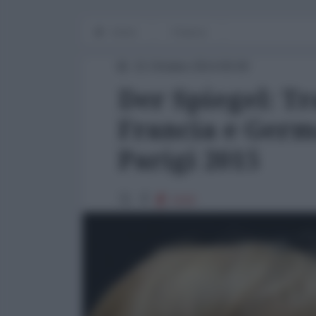
Home
Finanza
21 Ottobre 2014 00:00
Der Spiegel: Tr
Francia e Germ
Parigi 2015
2192