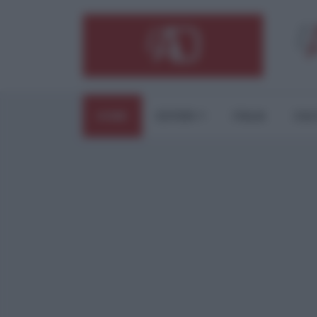
HOME
ESTERI
ITALIA
CUL