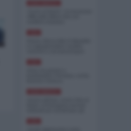
NORD-AMERICA
"Scorte al limite": il retroscena
CNN sulla difesa USA nel
conflitto iraniano
ASIA
Yemen, blocco Bab el-Mandab:
Le superpetroliere saudite
costrette a circumnavigare
l'Africa
ASIA
l'Iran era pronto a
bombardare l'Ucraina, cos'ha
fermato l'attacco
NORD-AMERICA
Guerra all'Iran, scorte USA al
limite: il Pentagono investe
miliardi per ricostituire gli
arsenali
ASIA
Canale diplomatico resta