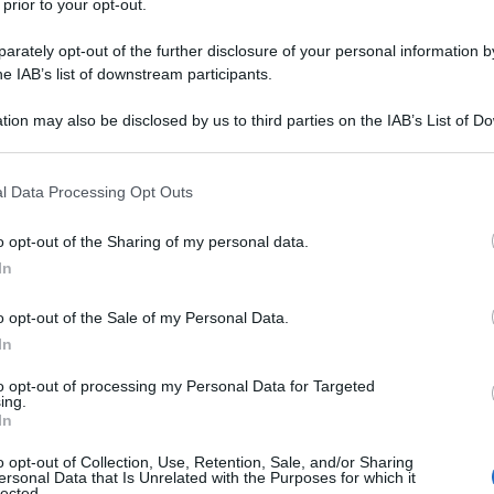
 prior to your opt-out.
 Der Spiegel riporta domenica come
Francia e
rete discussioni per convincere la
rately opt-out of the further disclosure of your personal information by
udget presentato da Parigi per il 2015
. Questo
he IAB’s list of downstream participants.
eficit almeno del 43% rispetto al paletto del 3%. Lo
tion may also be disclosed by us to third parties on the IAB’s List of 
 that may further disclose it to other third parties.
pre più per quello che è: non un'unione solidale tra
 that this website/app uses one or more Google services and may gath
l Data Processing Opt Outs
dizione, ma, come ha correttamente sottolineato
including but not limited to your visit or usage behaviour. You may click 
sieme di “figli e figliastri”. I figli, Francia e
 to Google and its third-party tags to use your data for below specifi
o opt-out of the Sharing of my personal data.
 le regole che impongono agli altri al loro
ogle consent section.
In
fendere interessi nazionali.
Per quanto tempo
sere “figliastri” di quest'unione fallimentare e
o opt-out of the Sale of my Personal Data.
In
to opt-out of processing my Personal Data for Targeted
ing.
ATTENZIONE!
In
o opt-out of Collection, Use, Retention, Sale, and/or Sharing
r reagire alla dittatura degli algoritmi.
ersonal Data that Is Unrelated with the Purposes for which it
lected.