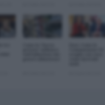
25 11:00
23 Ottobre 2025 07:00
20 Ottobre 2025 09:00
le tre
Come la "borsa
Dazi. Come la
privata" influisce
Commissione UE
 2026
sull'inflazione dei
sceglie con cura
generi alimentari
come farsi del
male
 22:00
05 Ottobre 2025 13:00
22 Agosto 2025 10:00