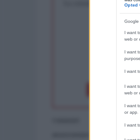
La censura imposta a l'Ant
Opted 
Rivendica un
Partecip
Google 
I want t
web or d
I want t
purpose
op
I want 
I want t
Dona 1€
Don
web or d
I want t
or app.
Commenti
I want t
ancora nessun commento
I want t