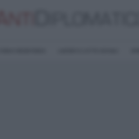
TURA E RESISTENZA
LAVORO E LOTTE SOCIALI
OPI