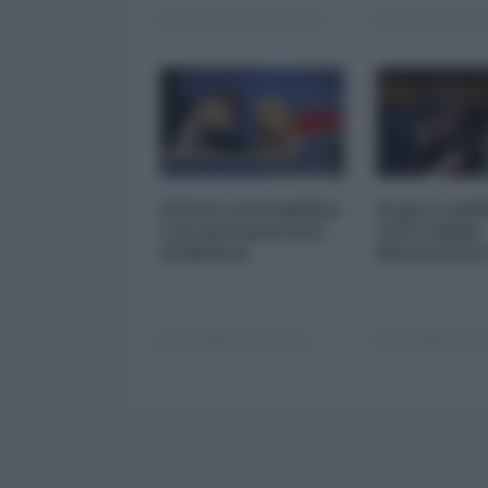
22 Dicembre 2025 12:00
29 Novembre 20
Il Patto di Stabilità
Il gioco del
e la metamorfosi
carte della
di Meloni
finanziaria
17 Ottobre 2025 11:00
14 Ottobre 2025