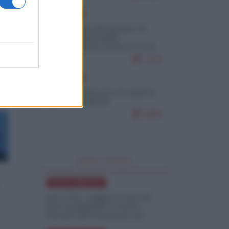
EUROPA
Petro accusa Netanyahu di
essere responsabile
"dell'invasione civile di Ceuta
da parte dei marocchini"
7079
EUROPA
Ceuta, perché non mi aspetto
più nulla dall'UE
6868
WORLD AFFAIRS
NORD-AMERICA
Iran-USA, scoppia il caso dei
dati manipolati: il nuovo
metodo del Pentagono per
minimizzare le perdite