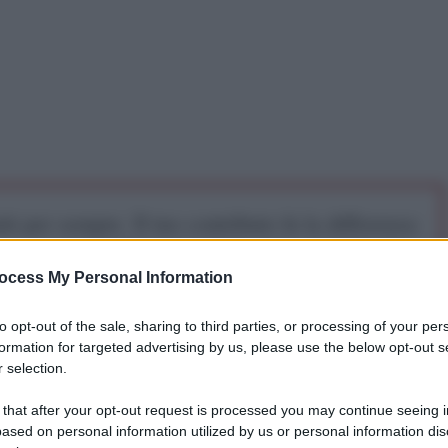
iti per sempre. Il tuo contributo fa la differenza:
mazione. L'ANTIDIPLOMATICO SEI ANCHE TU!
ocess My Personal Information
a 5€
Dona 15€
Scegli importo
to opt-out of the sale, sharing to third parties, or processing of your per
formation for targeted advertising by us, please use the below opt-out s
 selection.
 that after your opt-out request is processed you may continue seeing i
ased on personal information utilized by us or personal information dis