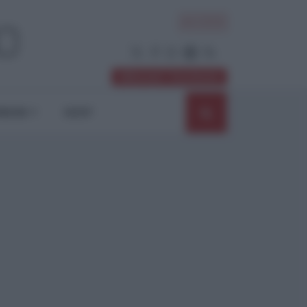
ACCEDI
Abbonati / Sostienici
NIONI
SHOP