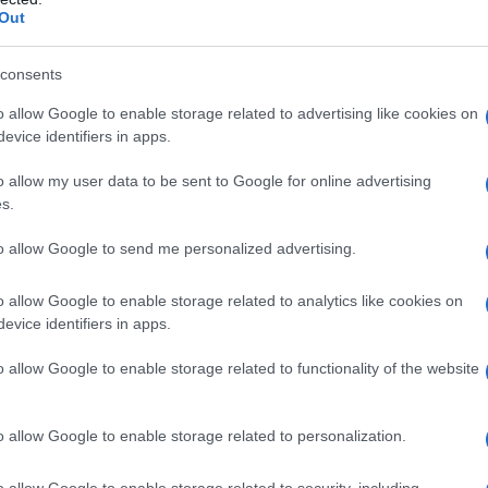
iDiplomatico lede un tuo diritto fondamentale.
Out
a vera informazione pluralista.
a alla nostra Lunga Marcia.
consents
o allow Google to enable storage related to advertising like cookies on
evice identifiers in apps.
Abbonati!
o allow my user data to be sent to Google for online advertising
s.
pure effettua una donazione
to allow Google to send me personalized advertising.
o allow Google to enable storage related to analytics like cookies on
a 5€
Dona 15€
Scegli importo
evice identifiers in apps.
o allow Google to enable storage related to functionality of the website
o allow Google to enable storage related to personalization.
o allow Google to enable storage related to security, including