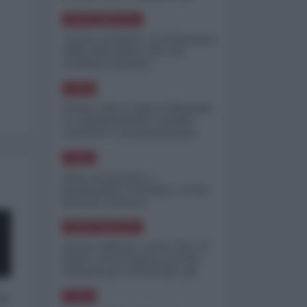
minimizzare le perdite
NORD-AMERICA
"Scorte al limite": il retroscena
CNN sulla difesa USA nel
conflitto iraniano
ASIA
Yemen, blocco Bab el-Mandab:
Le superpetroliere saudite
costrette a circumnavigare
l'Africa
ASIA
l'Iran era pronto a
bombardare l'Ucraina, cos'ha
fermato l'attacco
NORD-AMERICA
Guerra all'Iran, scorte USA al
limite: il Pentagono investe
miliardi per ricostituire gli
arsenali
 a
ASIA