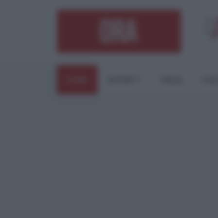
HOME
ESTERI
ITALIA
CUL