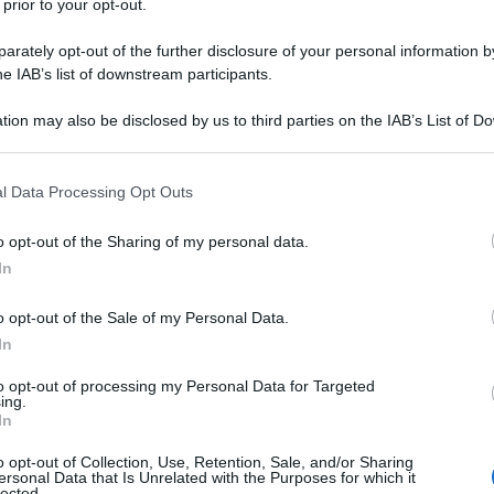
 prior to your opt-out.
 Solita ordinaria follia da parte di un paese membro
tto correttamente da Weiss la scorsa settimana di
rately opt-out of the further disclosure of your personal information by
he IAB’s list of downstream participants.
 della Terza guerra mondiale se non viene espulso
antica.
tion may also be disclosed by us to third parties on the IAB’s List of 
 that may further disclose it to other third parties.
 la Turchia per evitare la terza guerra mondiale"
 that this website/app uses one or more Google services and may gath
l Data Processing Opt Outs
including but not limited to your visit or usage behaviour. You may click 
nosciuto senza nessuna remora che Ankara sostiene i
 to Google and its third-party tags to use your data for below specifi
o la Russia di pulizia etnica ad Aleppo, città dove
o opt-out of the Sharing of my personal data.
ogle consent section.
nno assediato la città per anni. Anzi, Ankara continuerà
In
o opt-out of the Sale of my Personal Data.
 controllano la città di Aleppo, impegnati in una
In
 respingere gli attacchi provenienti da varie forze.
to opt-out of processing my Personal Data for Targeted
di difendersi se non ci fosse il sostegno turco? ...
ing.
a moderata, è grazie al sostegno turco. Se oggi il
In
trollare tutti i territori [è] grazie alla Turchia e al
o opt-out of Collection, Use, Retention, Sale, and/or Sharing
a detto.
ersonal Data that Is Unrelated with the Purposes for which it
lected.