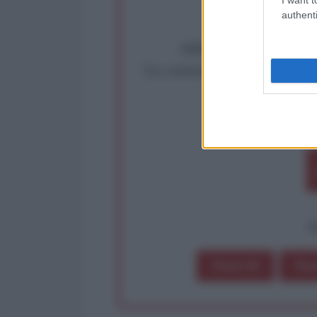
authenti
Abbiamo poco tempo pe
La censura imposta a l'Ant
Rivendica un
Partecip
op
Dona 1€
Don