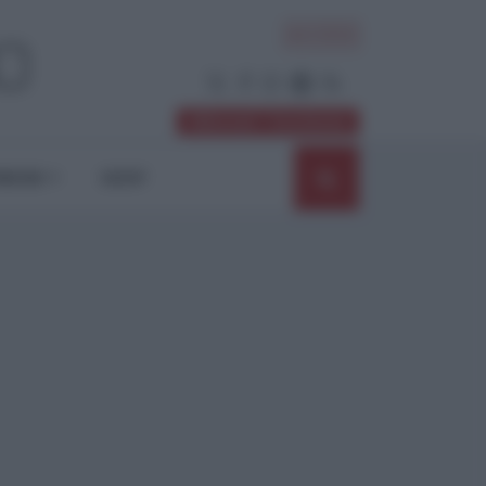
ACCEDI
Abbonati / Sostienici
NIONI
SHOP