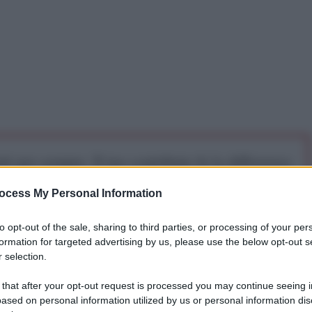
iti per sempre. Il tuo contributo fa la differenza:
mazione. L'ANTIDIPLOMATICO SEI ANCHE TU!
ocess My Personal Information
to opt-out of the sale, sharing to third parties, or processing of your per
a 5€
Dona 15€
Scegli importo
formation for targeted advertising by us, please use the below opt-out s
 selection.
 that after your opt-out request is processed you may continue seeing i
ased on personal information utilized by us or personal information dis
 un'intervista ad
Al-Jazeera
del primo ministro Ahmet