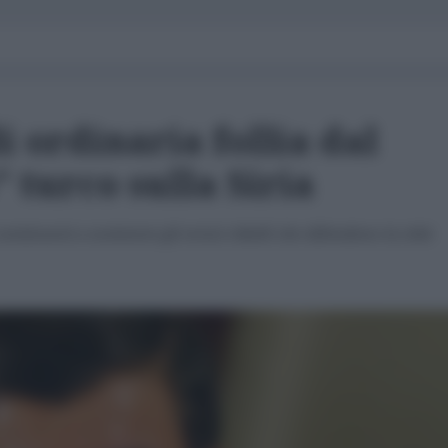
i ordinaria follia dal
 turco sulla Siria
tinuerà a sostenere gli eroici ribelli che difendono la città