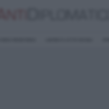
TURA E RESISTENZA
LAVORO E LOTTE SOCIALI
OPI