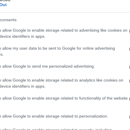
 in tutti i modi contro i terroristi come "YPG, Daesh
Out
iere, che stanno invadendo la Siria, come la Russia e
sfidando e pareggiando solo i deliri di Gentiloni.
consents
 scopo dell'operazione aerea russa in Siria è "pulizia
o allow Google to enable storage related to advertising like cookies on
 poi ha accusato Mosca di colpire "tutte le forze
evice identifiers in apps.
o allow my user data to be sent to Google for online advertising
s.
e di terra in Siria, il premier turco ha glissato. Ha
paese non ha nessun rimpianto per il Su-24 russo
to allow Google to send me personalized advertising.
o allow Google to enable storage related to analytics like cookies on
 e parte dello Small Group che Gentiloni cita
evice identifiers in apps.
ebbe dare una soluzione alla crisi siriana. Invece di
o allow Google to enable storage related to functionality of the website
orerà per la destituzione di Assad, il governo italiano
mente una discussione all'interno della NATO per
otalmente fuori controllo r
o allow Google to enable storage related to personalization.
o allow Google to enable storage related to security, including