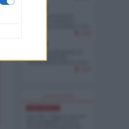
EUROPA
Mosca: le esercitazioni
nucleari di Germania e
Francia sono il preludio a una
guerra contro la Russia
7638
EUROPA
Petro accusa Netanyahu di
essere responsabile
"dell'invasione civile di Ceuta
da parte dei marocchini"
7216
WORLD AFFAIRS
NORD-AMERICA
Iran-USA, scoppia il caso dei
dati manipolati: il nuovo
metodo del Pentagono per