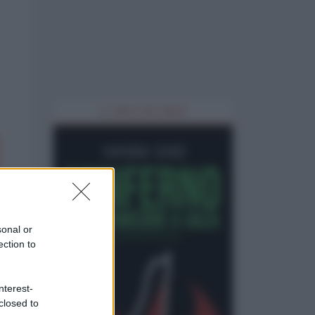
IL LIBRO DEL MESE
sonal or
ection to
nterest-
closed to