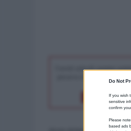
I nostri articoli saranno gratu
preserva la libera infor
Do Not Pr
If you wish 
Dona 1€
Don
sensitive in
confirm your
Please note
based ads b
Alcune dichiarazioni scioccanti in