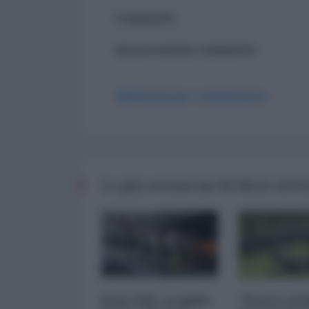
Commenti
ancora nessun commento
Abbonati per commentare
Le più recenti da WORLD AFF
Iran-USA, scoppia
"Scorte al l