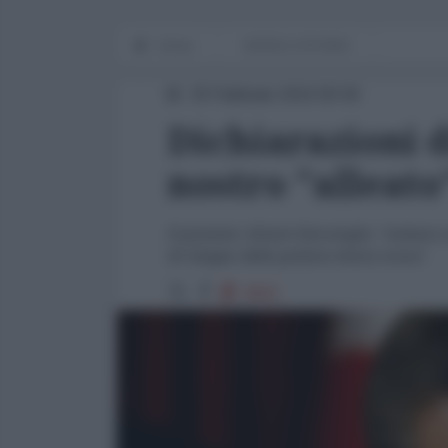
Home
WORLD AFFAIRS
29 Febbraio 2016 00:00
Dichiarazioni d
nostro "alleato"
Il premier Ahmet Davutoglu: "Ankara con
di Aleppo dalla pulizia etnica russa".
3902