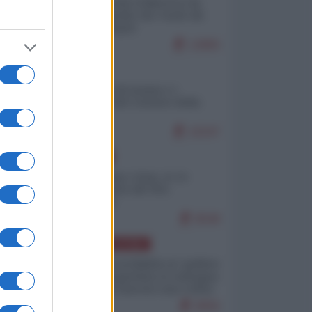
Ceuta: perché il Marocco fa
con noi quello che vuole (di
Alberto Negri)
12805
ITALIA
Il turismo di massa e i
"risvegli" del Corriere della
sera
10247
EUROPA
Cina, Russia e Iran, io ve
l’avevo detto (di Vito
Petrocelli)
8548
AMERICA LATINA
Dalla Convertibilità al "grillete
fiscal": l'Argentina si consegna
ai mercati (ancora una volta)
8056