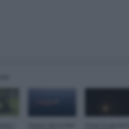
AIRS
imite":
Yemen, blocco Bab
l'Iran era pronto