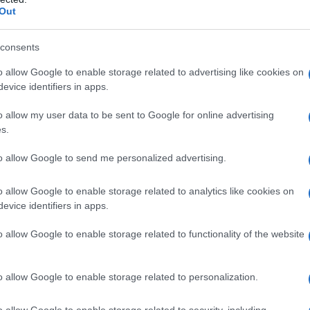
etteratura italiana contemporanea alla Sorbonne Université,
Out
lini. Teoria del segno e del cinema
per Quodlibet.
consents
o allow Google to enable storage related to advertising like cookies on
evice identifiers in apps.
ATTENZIONE!
o allow my user data to be sent to Google for online advertising
r reagire alla dittatura degli algoritmi.
s.
iDiplomatico lede un tuo diritto fondamentale.
to allow Google to send me personalized advertising.
a vera informazione pluralista.
a alla nostra Lunga Marcia.
o allow Google to enable storage related to analytics like cookies on
evice identifiers in apps.
o allow Google to enable storage related to functionality of the website
Abbonati!
o allow Google to enable storage related to personalization.
pure effettua una donazione
o allow Google to enable storage related to security, including