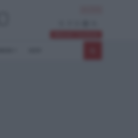
ACCEDI
Abbonati / Sostienici
NIONI
SHOP