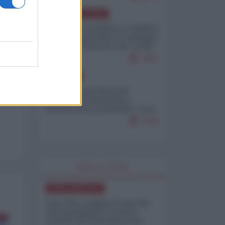
AMERICA LATINA
Dalla Convertibilità al "grillete
fiscal": l'Argentina si consegna
ai mercati (ancora una volta)
7937
EUROPA
Mosca: le esercitazioni
nucleari di Germania e
Francia sono il preludio a una
guerra contro la Russia
7516
WORLD AFFAIRS
NORD-AMERICA
Iran-USA, scoppia il caso dei
dati manipolati: il nuovo
metodo del Pentagono per