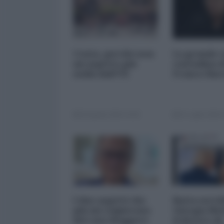
Ceuta, perché non
La grande 
mi aspetto più
contadina d
nulla dall'UE
Franco Bar
02 Agosto 2026 16:00
31 Luglio 2026 
I due aspetti che
Basta servi
più mi colpiscono
Giorgia Mel
del caso Roggero
il dovere di