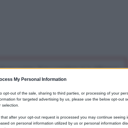
iti per sempre. Il tuo contributo fa la differenza:
mazione. L'ANTIDIPLOMATICO SEI ANCHE TU!
ocess My Personal Information
to opt-out of the sale, sharing to third parties, or processing of your per
a 5€
Dona 15€
Scegli importo
formation for targeted advertising by us, please use the below opt-out s
 selection.
 that after your opt-out request is processed you may continue seeing i
ased on personal information utilized by us or personal information dis