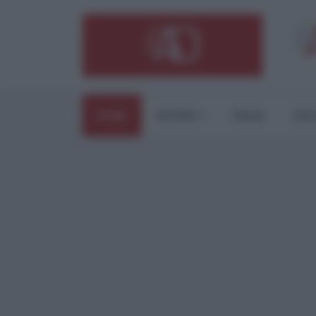
HOME
ESTERI
ITALIA
CUL