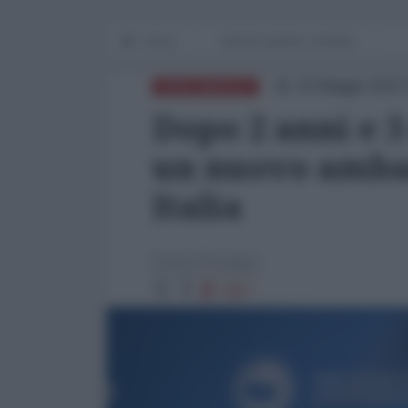
Home
Mondo grande e terribile
03 Maggio 2023 
NORD-AMERICA
Dopo 2 anni e 
un nuovo ambas
Italia
Paolo Desogus
3657