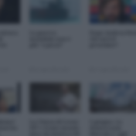
cultura
La guerra
Dopo Andrea Pir
i
mondiale non è
chi sarà il
esi
più "a pezzi"
prossimo?
15:00
29 Luglio 2026 10:00
27 Luglio 2026 10:00
lismo!
La Chiesa di Leone
2 giugno. La
oni ha
XIV e il mio mondo
democrazia
laico di sinistra (di
liberale e' agli