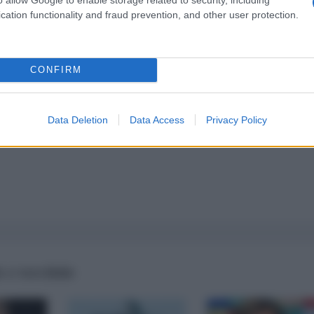
cation functionality and fraud prevention, and other user protection.
a 5€
Dona 15€
Scegli importo
CONFIRM
Data Deletion
Data Access
Privacy Policy
 e terribile