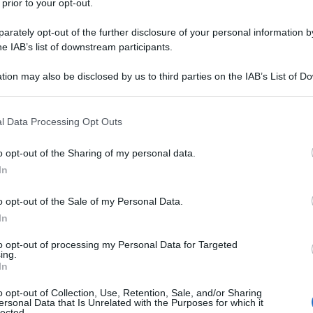
 prior to your opt-out.
ominato il loro ambasciatore in Italia, tale Jack Alan
 2 anni e 3 mesi per l'esattezza - che a Roma
rately opt-out of the further disclosure of your personal information by
he IAB’s list of downstream participants.
plomazia americana, segno piuttosto sgarbato da
 nonostante la vicinanza del governo Draghi e di
tion may also be disclosed by us to third parties on the IAB’s List of 
 that may further disclose it to other third parties.
 è stata occupata da una delle nullità politiche più
 that this website/app uses one or more Google services and may gath
l Data Processing Opt Outs
including but not limited to your visit or usage behaviour. You may click 
 to Google and its third-party tags to use your data for below specifi
o opt-out of the Sharing of my personal data.
ogle consent section.
nitense in Italia ci dice tuttavia che per Washington
In
carsa rilevanza.
o opt-out of the Sale of my Personal Data.
 priorità. E non lo è anche perché il servilismo
In
o una sorta di automatismo della vita pubblica che
to opt-out of processing my Personal Data for Targeted
 ambasciatore.
ing.
In
o opt-out of Collection, Use, Retention, Sale, and/or Sharing
ersonal Data that Is Unrelated with the Purposes for which it
lected.