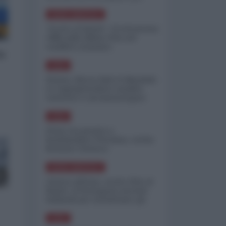
minimizzare le perdite
NORD-AMERICA
"Scorte al limite": il retroscena
CNN sulla difesa USA nel
conflitto iraniano
lo
ASIA
Yemen, blocco Bab el-Mandab:
Le superpetroliere saudite
costrette a circumnavigare
l'Africa
ASIA
l'Iran era pronto a
bombardare l'Ucraina, cos'ha
fermato l'attacco
NORD-AMERICA
Guerra all'Iran, scorte USA al
limite: il Pentagono investe
miliardi per ricostituire gli
arsenali
ASIA