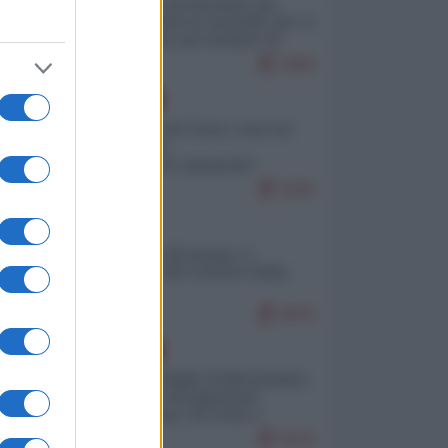
La mappa di Eurostat che
smonta tutte le storielle che vi
raccontano sul turismo di
massa
9465
EUROPA
Invasione di Ceuta: cosa sta
accadendo
nell'enclave spagnola?
9295
ITALIA
Il turismo di massa e i
"risvegli" del Corriere della
sera
8876
EUROPA
Quando il figlio di Netanyahu
incitava "l'occupazione
musulmana" di Ceuta e
Melilla
8676