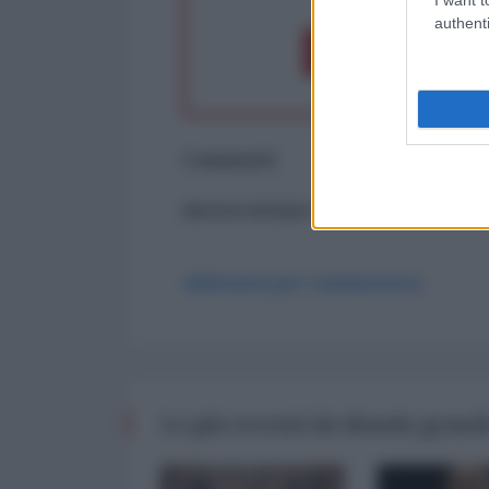
authenti
Dona 1€
Don
Commenti
ancora nessun commento
Abbonati per commentare
Le più recenti da Mondo grande