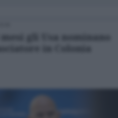
15:00
3 mesi gli Usa nominano
ciatore in Colonia