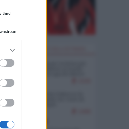
 third
Downstream
er and store
I PIÙ LETTI DELLA SETTIMANA
to grant or
ed purposes
Restare umani: la forma più
alta di ribellione al mondo
distopico di oggi (di Alberto
Bradanini)
22165
Ceuta: perché il Marocco fa
con noi quello che vuole (di
Alberto Negri)
12685
EUROPA