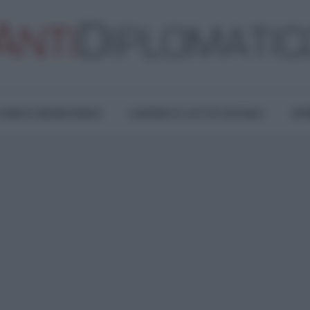
TURA E RESISTENZA
LAVORO E LOTTE SOCIALI
OPI