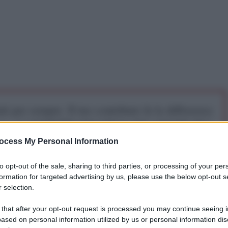
iti per sempre. Il tuo contributo fa la differenza:
mazione. L'ANTIDIPLOMATICO SEI ANCHE TU!
ocess My Personal Information
a 5€
Dona 15€
Scegli importo
to opt-out of the sale, sharing to third parties, or processing of your per
formation for targeted advertising by us, please use the below opt-out s
 selection.
 that after your opt-out request is processed you may continue seeing i
ased on personal information utilized by us or personal information dis