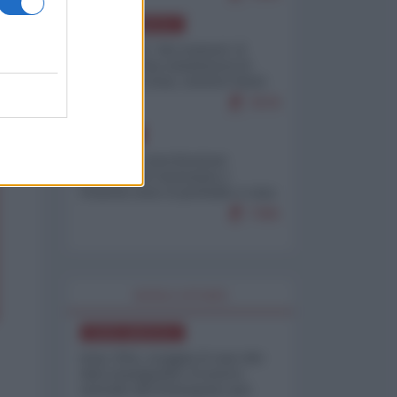
NORD-AMERICA
Il "mistero" dei numeri: il
governo Usa minimizza le
vittime in Iran, mentre fonti
interne...
7679
EUROPA
Mosca: le esercitazioni
nucleari di Germania e
Francia sono il preludio a una
guerra contro la Russia
7365
WORLD AFFAIRS
NORD-AMERICA
Iran-USA, scoppia il caso dei
dati manipolati: il nuovo
metodo del Pentagono per