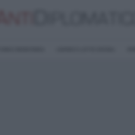
TURA E RESISTENZA
LAVORO E LOTTE SOCIALI
OPI