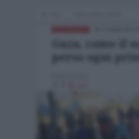
Home
Mondo grande e terribile
13 Aprile 2025 1
MEDITERRANEO
Gaza, come il n
perso ogni pri
Paolo Desogus
1943