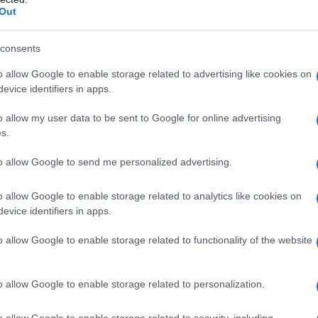
 o meno criticare Israele. Ogni volta che, come a
Out
gruppo etnico è giuridicamente inferiore, ogni volta
 corso si compie un atto razzista e il razzismo è il
consents
ismo. Non si può dunque essere contro
o allow Google to enable storage related to advertising like cookies on
so il genocidio palestinese.
evice identifiers in apps.
25
o allow my user data to be sent to Google for online advertising
s.
to allow Google to send me personalized advertising.
etteratura italiana contemporanea alla Sorbonne Université,
o allow Google to enable storage related to analytics like cookies on
lini. Teoria del segno e del cinema
per Quodlibet.
evice identifiers in apps.
o allow Google to enable storage related to functionality of the website
ATTENZIONE!
o allow Google to enable storage related to personalization.
r reagire alla dittatura degli algoritmi.
o allow Google to enable storage related to security, including