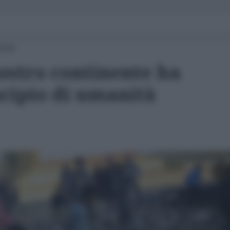
9:00
ostro continente ha
ncipio di umanità