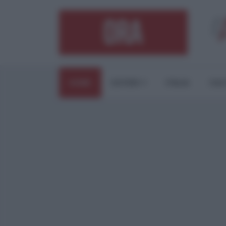
HOME
ESTERI
ITALIA
CUL