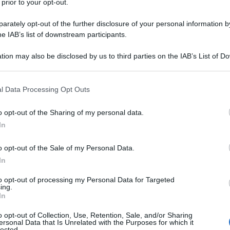
 prior to your opt-out.
rately opt-out of the further disclosure of your personal information by
sorda. Ad eccezione dei 5stelle e di Avs il resto
he IAB’s list of downstream participants.
on vedere i crimini israeliani. Nel Pd, è vero, sono
atto la posizione del partito di Elly Schlein coincide
tion may also be disclosed by us to third parties on the IAB’s List of 
fanatici, come ad esempio Pina Picierno, di cui il
 that may further disclose it to other third parties.
ncontri con le lobby di estrema destra pro Israele.
 that this website/app uses one or more Google services and may gath
umando la più grande tragedia del secolo. E non c’è
l Data Processing Opt Outs
including but not limited to your visit or usage behaviour. You may click 
a quello che sta accadendo.
 to Google and its third-party tags to use your data for below specifi
o opt-out of the Sharing of my personal data.
ogle consent section.
le ipocrisie dell’Occidente, la sua inconsistenza
In
ra quanto quella dei “valori europei” sia solo retorica,
o opt-out of the Sale of my Personal Data.
to per dirne una, continua a fornire armi a Israele
In
l motivo per cui, nonostante il mandato di cattura
Netanyahu a Berlino.
to opt-out of processing my Personal Data for Targeted
ing.
In
ogni principio di umanità. La stessa coscienza che
causto nazista l’imperativo morale del “mai più” si è
o opt-out of Collection, Use, Retention, Sale, and/or Sharing
ersonal Data that Is Unrelated with the Purposes for which it
ia davvero basiti dover ancora imbattersi in stupidi
lected.