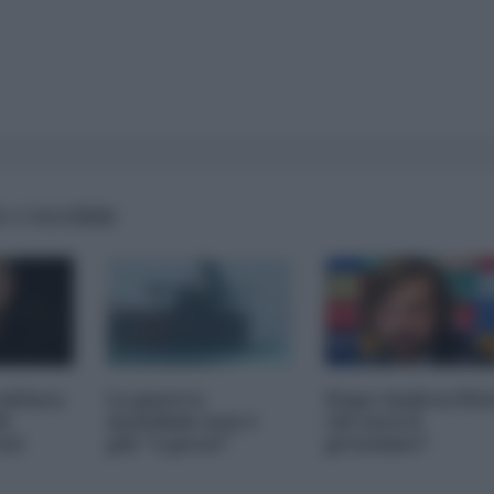
 e terribile
cultura
La guerra
Dopo Andrea Pir
i
mondiale non è
chi sarà il
esi
più "a pezzi"
prossimo?