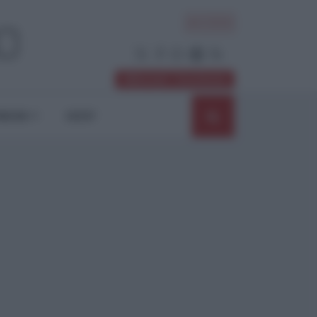
ACCEDI
Abbonati / Sostienici
NIONI
SHOP