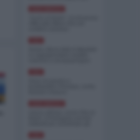
minimizzare le perdite
NORD-AMERICA
"Scorte al limite": il retroscena
CNN sulla difesa USA nel
conflitto iraniano
ASIA
Yemen, blocco Bab el-Mandab:
Le superpetroliere saudite
costrette a circumnavigare
l'Africa
ASIA
l'Iran era pronto a
bombardare l'Ucraina, cos'ha
fermato l'attacco
NORD-AMERICA
Guerra all'Iran, scorte USA al
lo
limite: il Pentagono investe
miliardi per ricostituire gli
arsenali
ASIA