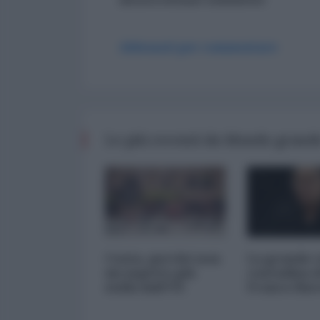
Abbonati per commentare
Le più recenti da Mondo grande
Ceuta, perché non
La grande 
mi aspetto più
contadina d
nulla dall'UE
Franco Bar