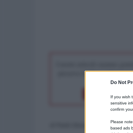
I nostri articoli saranno gratu
preserva la libera infor
Do Not Pr
Dona 1€
Don
If you wish 
sensitive in
confirm your
Please note
di Paolo Desogus*
based ads b