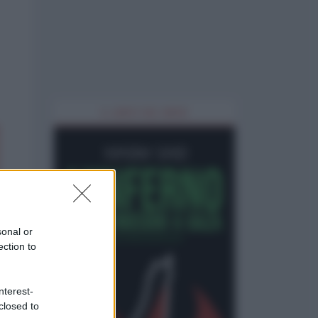
IL LIBRO DEL MESE
sonal or
ection to
nterest-
closed to