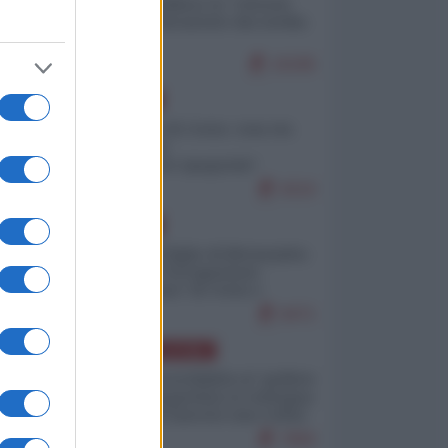
Quali sarebbero le “vittorie
ucraine” decantate dai media
italici?
10195
EUROPA
Invasione di Ceuta: cosa sta
accadendo
nell'enclave spagnola?
9210
EUROPA
Quando il figlio di Netanyahu
incitava "l'occupazione
musulmana" di Ceuta e
Melilla
8471
AMERICA LATINA
Dalla Convertibilità al "grillete
fiscal": l'Argentina si consegna
ai mercati (ancora una volta)
7800