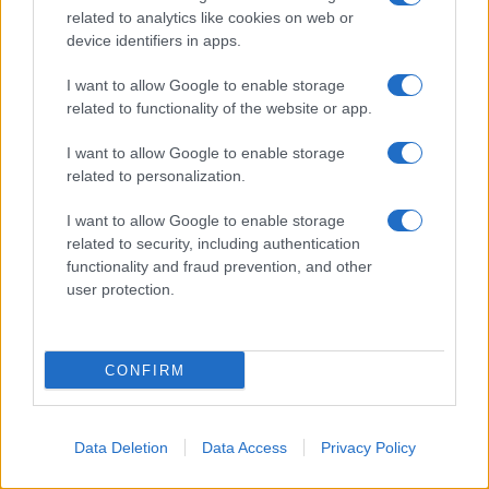
rappresentanti italiani e la visione dello
related to analytics like cookies on web or
sviluppo comune sino-italiano
device identifiers in apps.
06 Agosto 2026 08:00
I want to allow Google to enable storage
related to functionality of the website or app.
I want to allow Google to enable storage
#
SCELTI
DAL
PEOPLE'S
DAILY
related to personalization.
I want to allow Google to enable storage
related to security, including authentication
functionality and fraud prevention, and other
user protection.
Registro di ispezione di un drone
CONFIRM
intelligente
30 Luglio 2026 09:00
Data Deletion
Data Access
Privacy Policy