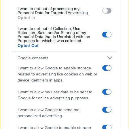
use your data for below specified purposes in below Google
I want to opt-out of processing my
consent section.
Personal Data for Targeted Advertising.
Opted In
I want to opt-out of Collection, Use,
Retention, Sale, and/or Sharing of my
Berlino salva la privacy delle chat online –
Personal Data that Is Unrelated with the
ma il rischio censura resta all’orizzonte
Purposes for which it was collected.
Opted Out
17 Ottobre 2025 13:00
Google consents
I want to allow Google to enable storage
#
UNA
FINESTRA
APERTA
related to advertising like cookies on web or
device identifiers in apps.
I want to allow my user data to be sent to
Una finestra aperta
Google for online advertising purposes.
I want to allow Google to send me
personalized advertising.
La governance cinese vista dai
I want to allow Google to enable storage