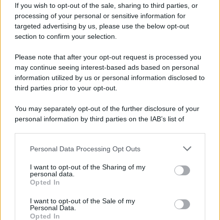
If you wish to opt-out of the sale, sharing to third parties, or
processing of your personal or sensitive information for
#
EXODUS
targeted advertising by us, please use the below opt-out
section to confirm your selection.
di Michelangelo Severgnini
Please note that after your opt-out request is processed you
may continue seeing interest-based ads based on personal
information utilized by us or personal information disclosed to
third parties prior to your opt-out.
La Trilogia del Rimosso di Michelangelo
You may separately opt-out of the further disclosure of your
Severgnini, prodotta da l'AntiDiplomatico,
personal information by third parties on the IAB’s list of
interamente in chiaro
downstream participants.
24 Luglio 2026 15:49
Personal Data Processing Opt Outs
This information may also be disclosed by us to third parties
on the IAB’s List of Downstream Participants that may further
I want to opt-out of the Sharing of my
disclose it to other third parties.
personal data.
#
GENERAZIONE
ANTIDIPLOMATICA
Opted In
Please note that this website/app uses one or more Google
services and may gather and store information including but
I want to opt-out of the Sale of my
Personal Data.
not limited to your visit or usage behaviour. You may click to
Opted In
grant or deny consent to Google and its third-party tags to