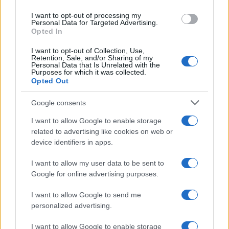
Gli Stati Uniti stanno perdendo “la Guerra
use your data for below specified purposes in below Google
I want to opt-out of processing my
Mondiale a pezzi”?
consent section.
Personal Data for Targeted Advertising.
Opted In
25 Giugno 2026 10:00
I want to opt-out of Collection, Use,
Retention, Sale, and/or Sharing of my
Personal Data that Is Unrelated with the
Purposes for which it was collected.
#
EXODUS
Opted Out
Google consents
di Michelangelo Severgnini
I want to allow Google to enable storage
related to advertising like cookies on web or
device identifiers in apps.
I want to allow my user data to be sent to
La Trilogia del Rimosso di Michelangelo
Google for online advertising purposes.
Severgnini, prodotta da l'AntiDiplomatico,
interamente in chiaro
I want to allow Google to send me
24 Luglio 2026 15:49
personalized advertising.
I want to allow Google to enable storage