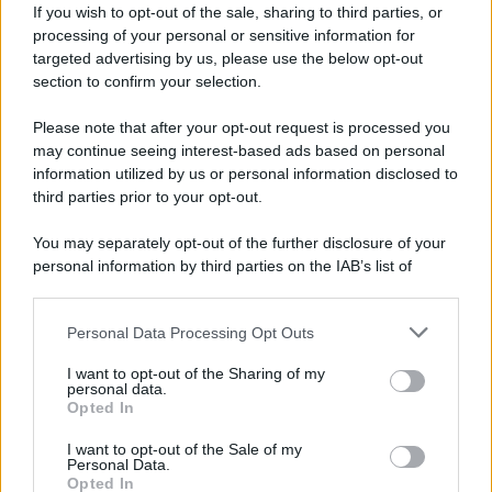
If you wish to opt-out of the sale, sharing to third parties, or
processing of your personal or sensitive information for
targeted advertising by us, please use the below opt-out
section to confirm your selection.
Dalla Convertibilità al "grillete fiscal":
Please note that after your opt-out request is processed you
l'Argentina si consegna ai mercati (ancora
may continue seeing interest-based ads based on personal
una volta)
information utilized by us or personal information disclosed to
01 Agosto 2026 19:07
third parties prior to your opt-out.
You may separately opt-out of the further disclosure of your
personal information by third parties on the IAB’s list of
downstream participants.
#
ECONOMIA
E
DINTORNI
Personal Data Processing Opt Outs
This information may also be disclosed by us to third parties
on the IAB’s List of Downstream Participants that may further
di Giuseppe Masala
I want to opt-out of the Sharing of my
disclose it to other third parties.
personal data.
Opted In
Please note that this website/app uses one or more Google
services and may gather and store information including but
I want to opt-out of the Sale of my
Personal Data.
not limited to your visit or usage behaviour. You may click to
Opted In
grant or deny consent to Google and its third-party tags to