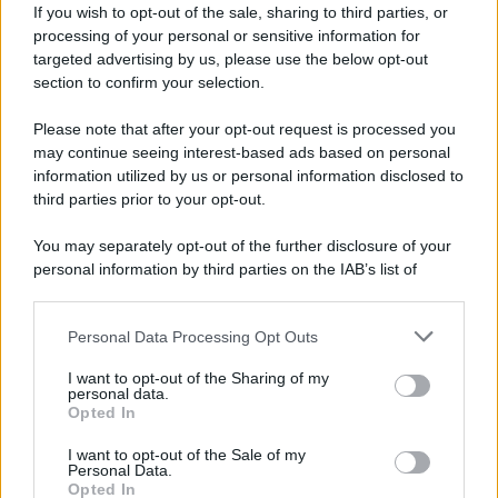
If you wish to opt-out of the sale, sharing to third parties, or
processing of your personal or sensitive information for
targeted advertising by us, please use the below opt-out
section to confirm your selection.
Please note that after your opt-out request is processed you
IL LIBRO DEL MESE
may continue seeing interest-based ads based on personal
information utilized by us or personal information disclosed to
third parties prior to your opt-out.
You may separately opt-out of the further disclosure of your
personal information by third parties on the IAB’s list of
downstream participants.
Personal Data Processing Opt Outs
This information may also be disclosed by us to third parties
on the IAB’s List of Downstream Participants that may further
I want to opt-out of the Sharing of my
disclose it to other third parties.
personal data.
Opted In
Please note that this website/app uses one or more Google
services and may gather and store information including but
I want to opt-out of the Sale of my
Personal Data.
not limited to your visit or usage behaviour. You may click to
Opted In
grant or deny consent to Google and its third-party tags to