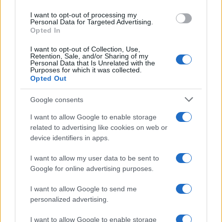
use your data for below specified purposes in below Google
I want to opt-out of processing my
consent section.
Personal Data for Targeted Advertising.
Opted In
I want to opt-out of Collection, Use,
Retention, Sale, and/or Sharing of my
Personal Data that Is Unrelated with the
Purposes for which it was collected.
Opted Out
Google consents
I want to allow Google to enable storage
related to advertising like cookies on web or
device identifiers in apps.
I want to allow my user data to be sent to
Google for online advertising purposes.
I want to allow Google to send me
I PIÙ LETTI DELLA SETTIMANA
personalized advertising.
Restare umani: la forma più alta di ribellione al
I want to allow Google to enable storage