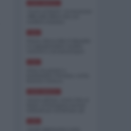
NORD-AMERICA
"Scorte al limite": il retroscena
CNN sulla difesa USA nel
conflitto iraniano
ASIA
Yemen, blocco Bab el-Mandab:
Le superpetroliere saudite
costrette a circumnavigare
l'Africa
ASIA
l'Iran era pronto a
bombardare l'Ucraina, cos'ha
fermato l'attacco
NORD-AMERICA
Guerra all'Iran, scorte USA al
limite: il Pentagono investe
miliardi per ricostituire gli
arsenali
ASIA
Canale diplomatico resta