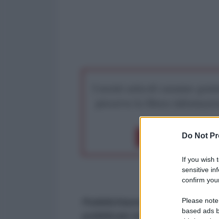
I nostri articoli saranno gratu
preserva la libera infor
Do Not Pr
Dona 1€
Don
If you wish 
sensitive in
confirm your
Please note
Pubblichiamo su gentile conces
based ads b
pubblicato ieri dal Fatto Quoti