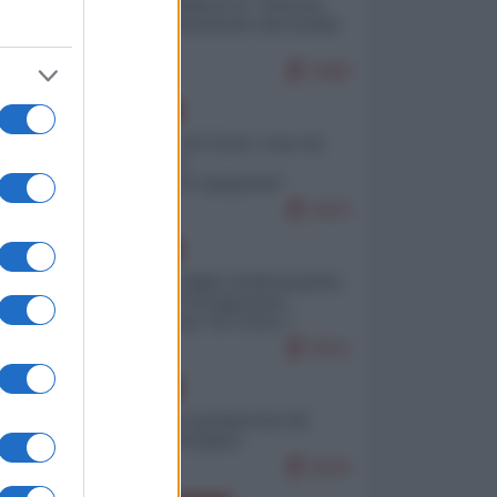
Quali sarebbero le “vittorie
ucraine” decantate dai media
italici?
9480
EUROPA
Invasione di Ceuta: cosa sta
accadendo
nell'enclave spagnola?
9153
EUROPA
Quando il figlio di Netanyahu
incitava "l'occupazione
musulmana" di Ceuta e
Melilla
8312
EUROPA
Geopolitica predatoria (di
Marco Travaglio)
8225