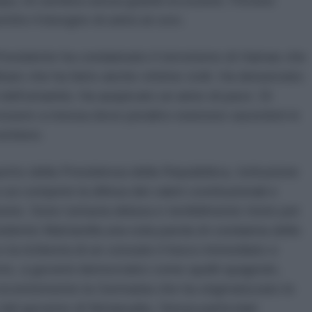
mpa, mi sembra senza grandi eccezioni. Persino
tito il bisogno di unirsi al coro.
Presidente ha condannato il terrorismo di Hamas che
are che ha fatto anche vittime civili. Ha denunciato
 dell’umanità. Ha auspicato un anno di pace. Di
essere a messa dove peraltro esistono sacerdoti in
ritiere.
tto della Presidenza della Repubblica, Istituzione
cui compete la difesa dei valori costituzionali e
nsono. Sono tuttavia delusa e terribilmente triste per
idente Mattarella una sola parola di condanna dello
e la richiesta di un cessate il fuoco immediato e
rres, a governi democratici come quelli spagnolo,
ta recentemente la Germania che ha stigmatizzato le
 del governo di Netanyahu. Senza particolari