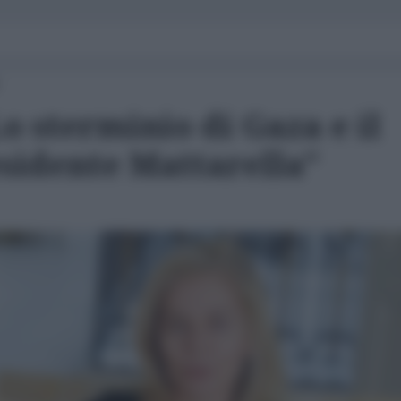
Lo sterminio di Gaza e il
esidente Mattarella"