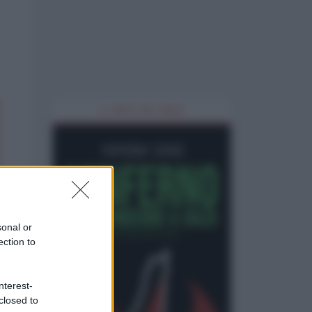
IL LIBRO DEL MESE
sonal or
ection to
nterest-
closed to