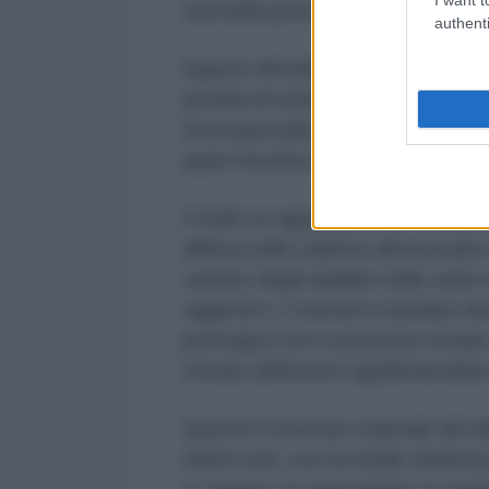
sua bella penna, ci aveva abituat
authenti
Eppure disturba ancora l’ambiguità
perdita di umanità e di senso dell
Internazionale, senza individuare p
quasi fossimo tutti in chiesa a p
Il male se appartiene all’occident
diffusa nelle odierne democrazie
cambio degli equilibri nelle vari
oggettivi o costruiti a tavolino d
purtroppo non si possono evitare
mondo differente significherebbe 
Questo il sostrato culturale del d
riferiti tutti, con la rituale defe