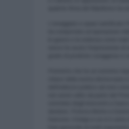
e Camera, le opposizioni, la sta
qualche firma del Manifesto ha sen
L’omaggiato e quasi santificato 
ha comportato un’operazione milit
le guerre e la violenza come mali
nuovo ho avuto l’impressione di 
grado di prediche coraggiose e ve
Premetto che ho un estremo rispe
chiave della nostra democrazia a 
dell’indirizzo politico ad essi co
non avere udito da parte del Pres
sterminio degli innocenti a Gaza 
duraturo. Poteva riferirsi a Gute
francese, il belga a cui si è uni
frasi genocide di molti esponenti