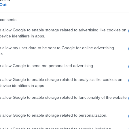
Out
 in uno Stato sovrano, l’Irak.
consents
nnato anche dagli Usa e dalle democrazie europee.
ene dal lanciare accuse specifiche mentre i soliti
o allow Google to enable storage related to advertising like cookies on
evice identifiers in apps.
ntro gli americani e gli Israeliani che vogliono
o allow my user data to be sent to Google for online advertising
s.
la regione. Persino un infante comprenderebbe che il
to allow Google to send me personalized advertising.
spalle protette dai fratelli maggiori che osservano a
o allow Google to enable storage related to analytics like cookies on
evice identifiers in apps.
zionare Quirico che tuttavia ci stupisce con due
o allow Google to enable storage related to functionality of the website
ncia la scomparsa del Diritto internazionale, il
on i droni e persino la guerra ibrida di Gerusalemme,
guiti dal Mossad, una strategia dalla quale la morale
o allow Google to enable storage related to personalization.
o. In effetti il camaleontico giornalista ritorna alla
o allow Google to enable storage related to security, including