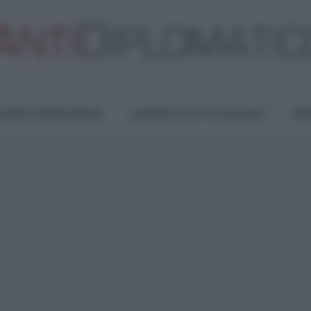
TURA E RESISTENZA
LAVORO E LOTTE SOCIALI
OPI