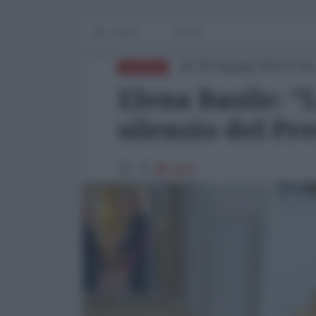
Home
OP-ED
06 Gennaio 2024 17:00
EUROPA
Elena Basile: "
silenzio del Pr
8095