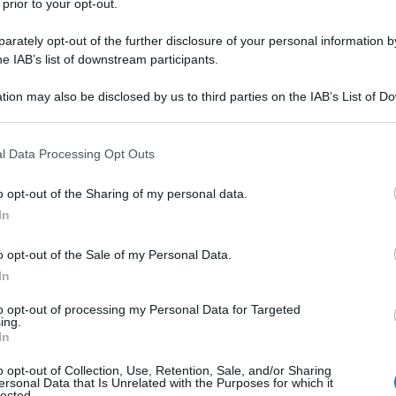
 prior to your opt-out.
rately opt-out of the further disclosure of your personal information by
he IAB’s list of downstream participants.
no, 5 gennaio 2023
tion may also be disclosed by us to third parties on the IAB’s List of 
 that may further disclose it to other third parties.
 that this website/app uses one or more Google services and may gath
l Data Processing Opt Outs
rgamento del conflitto in Medio Oriente
including but not limited to your visit or usage behaviour. You may click 
 to Google and its third-party tags to use your data for below specifi
azie europee e persino gli Stati Uniti, in un gioco
o opt-out of the Sharing of my personal data.
ogle consent section.
to, criticano l’escalation a cui Israele con la
In
ivili a Gaza, gli attacchi mirati a persone e non solo
o opt-out of the Sale of my Personal Data.
e il Sud del Libano sia sfollato, sta portando. Gli
In
iti con l’unica risposta muscolare araba: attaccano
to opt-out of processing my Personal Data for Targeted
e o della resistenza, formato da Hezbollah, Siria e
ing.
aldi malgrado un orribile atto terrorista abbia colpito
In
orti e più di 200 feriti tra i civili che rendevano
o opt-out of Collection, Use, Retention, Sale, and/or Sharing
ersonal Data that Is Unrelated with the Purposes for which it
iraniano Soleimani, assassinato da un attacco
lected.