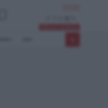
ACCEDI
Abbonati / Sostienici
NIONI
SHOP