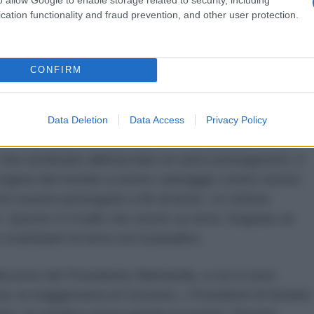
o alle denunce del neocolonialismo in Africa.
cation functionality and fraud prevention, and other user protection.
 con la quale si descrive la crudeltà della guerra, la
a giustizia, il superamento delle regole e del diritto
CONFIRM
olitiche responsabili e protagonisti identificabili,
iangere sui mali del mondo in un tempo astorico.
Data Deletion
Data Access
Privacy Policy
e è una calamità ineluttabile. E’ una postura ormai
 che sembrano abbracciare un unico presupposto: il
e regioni del mondo a nostro vantaggio contro nemici
eve essere perseguito a fin di bene. Le vittime
. Questo è il male che esiste su terra. Sognare un
scambiare la terra con il paradiso.
iscorso del Presidente Mattarella, a cui si sono
renza, la maggioranza di Governo, i Presidenti di Senato