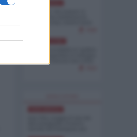
NORD-AMERICA
Il "mistero" dei numeri: il
governo Usa minimizza le
vittime in Iran, mentre fonti
interne...
7648
AMERICA LATINA
Dalla Convertibilità al "grillete
fiscal": l'Argentina si consegna
ai mercati (ancora una volta)
7616
WORLD AFFAIRS
NORD-AMERICA
Iran-USA, scoppia il caso dei
dati manipolati: il nuovo
metodo del Pentagono per
minimizzare le perdite