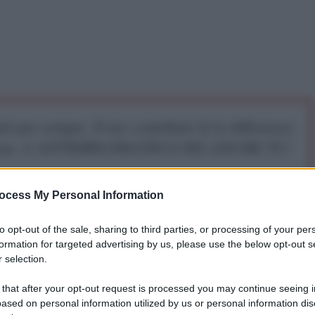
iti per sempre. Il tuo contributo fa la differenza:
mazione. L'ANTIDIPLOMATICO SEI ANCHE TU!
ocess My Personal Information
a 5€
Dona 15€
Scegli importo
to opt-out of the sale, sharing to third parties, or processing of your per
formation for targeted advertising by us, please use the below opt-out s
 selection.
 that after your opt-out request is processed you may continue seeing i
sione dell'autrice quest'illuminante articolo
ased on personal information utilized by us or personal information dis
diano