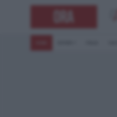
HOME
ESTERI
ITALIA
CUL