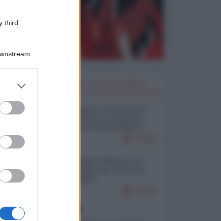
 third
Downstream
er and store
I PIÙ LETTI DELLA SETTIMANA
to grant or
ed purposes
Restare umani: la forma più
alta di ribellione al mondo
distopico di oggi (di Alberto
Bradanini)
19109
Ceuta: perché il Marocco fa
con noi quello che vuole (di
Alberto Negri)
12278
EUROPA