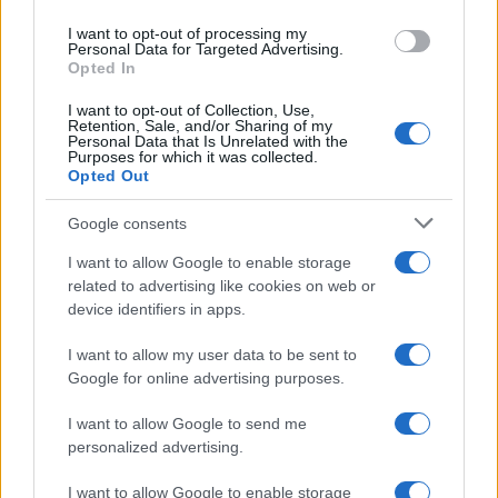
use your data for below specified purposes in below Google
I want to opt-out of processing my
consent section.
Personal Data for Targeted Advertising.
Opted In
I want to opt-out of Collection, Use,
Retention, Sale, and/or Sharing of my
Personal Data that Is Unrelated with the
Purposes for which it was collected.
Opted Out
Google consents
I want to allow Google to enable storage
related to advertising like cookies on web or
device identifiers in apps.
#
GEOGRAFIE
DEL
POTERE
I want to allow my user data to be sent to
Google for online advertising purposes.
di Fabio Massimo Paernti
I want to allow Google to send me
personalized advertising.
I want to allow Google to enable storage