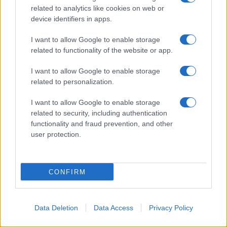
related to analytics like cookies on web or
device identifiers in apps.
I want to allow Google to enable storage
related to functionality of the website or app.
I want to allow Google to enable storage
related to personalization.
I want to allow Google to enable storage
related to security, including authentication
functionality and fraud prevention, and other
user protection.
CONFIRM
Data Deletion
Data Access
Privacy Policy