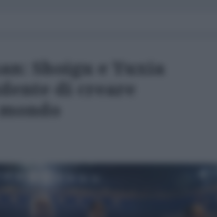
n: Shoigu e Yuxia
dente di creare
l mondo