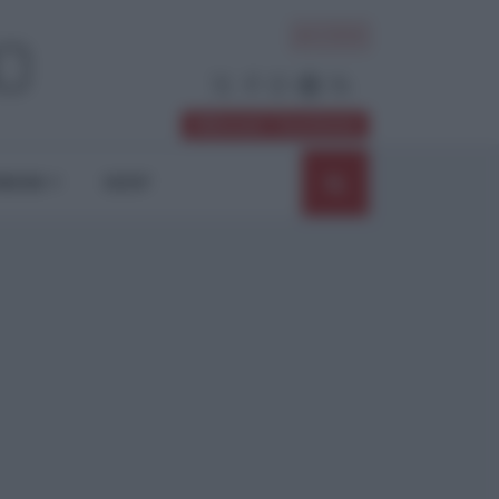
ACCEDI
Abbonati / Sostienici
NIONI
SHOP