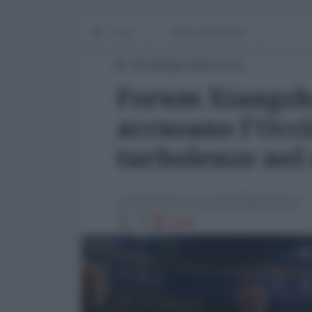
Home
Mondo Multipolare
30 Ottobre 2023 15:51
Forum Xiangsha
accusano l'Occi
turbolenze ne
La Redazione de l'AntiDiplomatico
1508