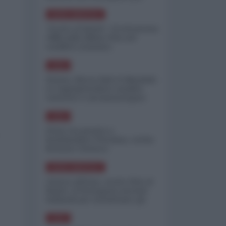
minimizzare le perdite
NORD-AMERICA
"Scorte al limite": il retroscena
CNN sulla difesa USA nel
conflitto iraniano
ASIA
Yemen, blocco Bab el-Mandab:
Le superpetroliere saudite
costrette a circumnavigare
l'Africa
ASIA
l'Iran era pronto a
bombardare l'Ucraina, cos'ha
fermato l'attacco
NORD-AMERICA
Guerra all'Iran, scorte USA al
limite: il Pentagono investe
miliardi per ricostituire gli
arsenali
ASIA