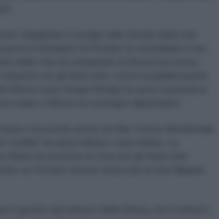
ari.
orum Xiangshan si svolge sullo sfondo della crisi
 prova il desiderio di Pechino di consolidare il suo
rifiuto della Cina di condannare la Russia ha messo
elazioni con gli Stati Uniti, scrive la pubblicazione.
la Difesa russo Sergei Shoigu ha avuto la parola al
nua a dare a Mosca un sostegno diplomatico.
i stanno crescendo anche nel Mar Cinese Meridionale,
‘conflitti’ tra aerei militari e navi militari. La
 Biden ha avvertito la Cina che gli Stati Uniti
enire se Pechino avesse attaccato le navi filippine
 è gestito dal ministro della Difesa, ma il ministro