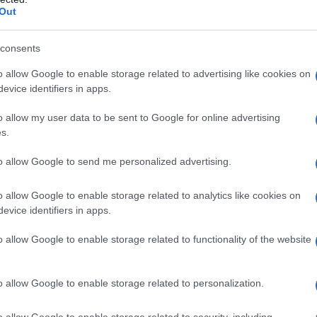
Out
laterale e strategica, anche in ambito militare, è
consents
 Russia e Cina, una linea di relazioni bilaterali che
o allow Google to enable storage related to advertising like cookies on
ibadito durante il loro ultimo incontro faccia a faccia.
evice identifiers in apps.
o allow my user data to be sent to Google for online advertising
a di estendere il potenziale di conflitto alla regione
s.
ato una crisi acuta in Europa", e ultimamente ci sono
potenziale di forze della NATO" in quella regione con il
to allow Google to send me personalized advertising.
ilità della sicurezza euro-atlantica e indo-pacifica",
o allow Google to enable storage related to analytics like cookies on
mponendo" per "giustificare l'apparizione delle forze
evice identifiers in apps.
 in Asia".
o allow Google to enable storage related to functionality of the website
 diverso da quello dell'indivisibilità della sicurezza
detto, spiegando che questo principio "non
o allow Google to enable storage related to personalization.
curezza a spese di quella degli altri".
o allow Google to enable storage related to security, including