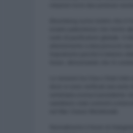
relazioni tra le due potenze nucle
Bloomberg scrive inoltre che il F
israelo-palestinese che mette alla
ruolo di pacificatore globale. Il 
ulteriormente a dura prova le sue r
Soprattutto perché il ministro del
forum, dimostrando che Xi conti
Le tensioni tra Cina e Stati Unit
dove si sono verificati una serie di 
settimana scorsa il presidente Joe
sarebbero stati costretti a interv
nel Mar Cinese Meridionale.
Normalmente il forum di Xiangshan