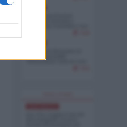
EUROPA
Mosca: le esercitazioni
nucleari di Germania e
Francia sono il preludio a una
guerra contro la Russia
7538
EUROPA
Petro accusa Netanyahu di
essere responsabile
"dell'invasione civile di Ceuta
da parte dei marocchini"
7152
WORLD AFFAIRS
NORD-AMERICA
Iran-USA, scoppia il caso dei
dati manipolati: il nuovo
metodo del Pentagono per