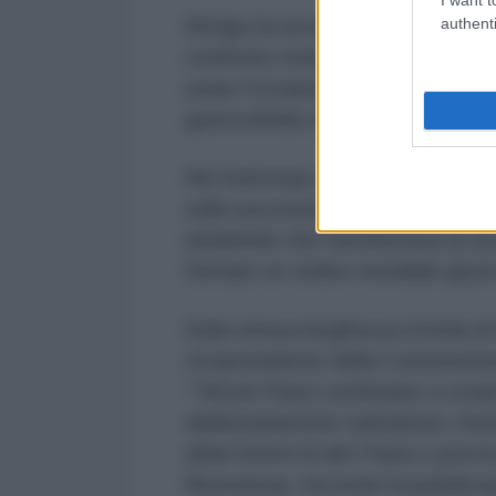
authenti
Shoigu ha avvertito che "il coinvo
confronto moltiplica enormemente 
usare l'Ucraina per cercare di infl
guerra ibrida che hanno scatenat
Nel frattempo, Mosca rimane apert
sulla successiva coesistenza con 
ribadendo che l'architettura di s
formare un ordine mondiale giust
Sulla stessa lunghezza d’onda di
vicepresidente della Commissione
“"Alcuni Paesi continuano a crea
deliberatamente turbolenze, interf
affari interni di altri Paesi e prov
Bloomberg. Secondo la pubblicazi