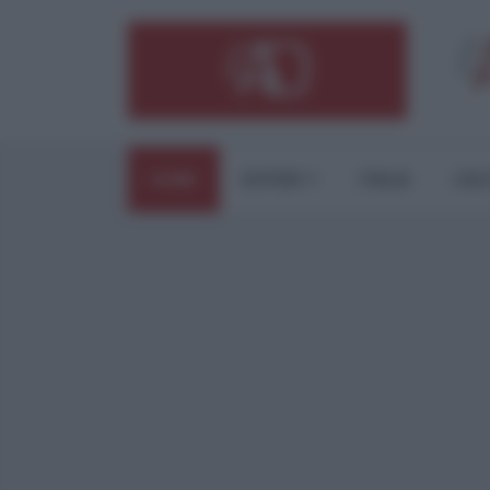
HOME
ESTERI
ITALIA
CUL