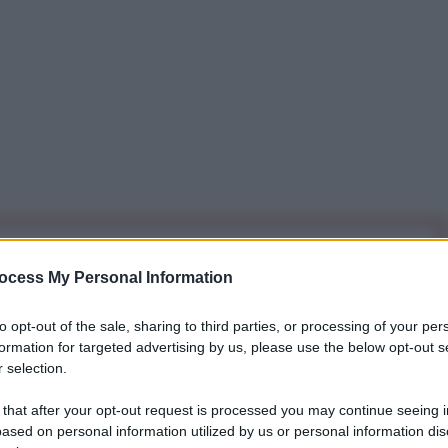
iti per sempre. Il tuo contributo fa la differenza:
ocess My Personal Information
mazione. L'ANTIDIPLOMATICO SEI ANCHE TU!
to opt-out of the sale, sharing to third parties, or processing of your per
formation for targeted advertising by us, please use the below opt-out s
a 5€
Dona 15€
Scegli importo
 selection.
 that after your opt-out request is processed you may continue seeing i
ased on personal information utilized by us or personal information dis
rgey Shoigu ha definito "esemplare" il modello di