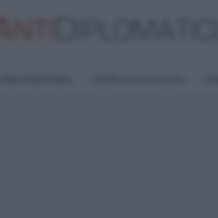
TURA E RESISTENZA
LAVORO E LOTTE SOCIALI
OPI