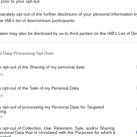
 prior to your opt-out.
ha sottolineato che "sta diventando sempre più
rately opt-out of the further disclosure of your personal information by
he IAB’s list of downstream participants.
tenitori che non vogliono essere trascinati
tion may also be disclosed by us to third parties on the IAB’s List of 
dall'Occidente collettivo si allarga costantemente",
 that may further disclose it to other third parties.
urante il suo intervento al 10° Xiangshan Security
 that this website/app uses one or more Google services and may gath
l Data Processing Opt Outs
o e di cui Shoigu era l’ospite principale.
including but not limited to your visit or usage behaviour. You may click 
 to Google and its third-party tags to use your data for below specifi
o opt-out of the Sharing of my personal data.
ogle consent section.
rum Belt and Road sulla cooperazione internazionale,
In
he "ha dimostrato che sempre più Paesi sostengono
o opt-out of the Sale of my Personal Data.
bile basato sulla diversità culturale e civile, sulla
In
ggiosa e sull'equilibrio degli interessi tra i membri
to opt-out of processing my Personal Data for Targeted
ing.
In
ovi centri economici e politici pronti a difendere la
o opt-out of Collection, Use, Retention, Sale, and/or Sharing
onali, le tradizioni, la cultura e lo stile di vita", ha
ersonal Data that Is Unrelated with the Purposes for which it
lected.