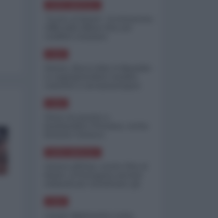
NORD-AMERICA
"Scorte al limite": il retroscena
CNN sulla difesa USA nel
conflitto iraniano
ASIA
Yemen, blocco Bab el-Mandab:
Le superpetroliere saudite
costrette a circumnavigare
l'Africa
ASIA
l'Iran era pronto a
bombardare l'Ucraina, cos'ha
fermato l'attacco
NORD-AMERICA
Guerra all'Iran, scorte USA al
limite: il Pentagono investe
miliardi per ricostituire gli
arsenali
ASIA
Canale diplomatico resta