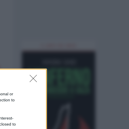
IL LIBRO DEL MESE
sonal or
ection to
nterest-
closed to