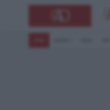
HOME
ESTERI
ITALIA
CUL