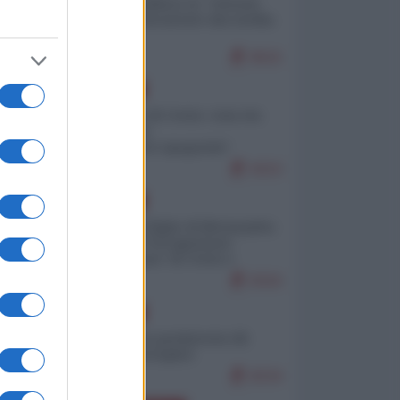
Quali sarebbero le “vittorie
ucraine” decantate dai media
italici?
9515
EUROPA
Invasione di Ceuta: cosa sta
accadendo
nell'enclave spagnola?
9153
EUROPA
Quando il figlio di Netanyahu
incitava "l'occupazione
musulmana" di Ceuta e
Melilla
8316
EUROPA
Geopolitica predatoria (di
Marco Travaglio)
8234