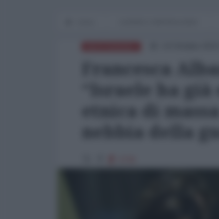
Home
GUERRE E IMPERIALISMO
14 Ottobre 2023
MEDITERRANEO
Francesca Alba
“Israele ha già
etnica di massa
nebbia della g
3735