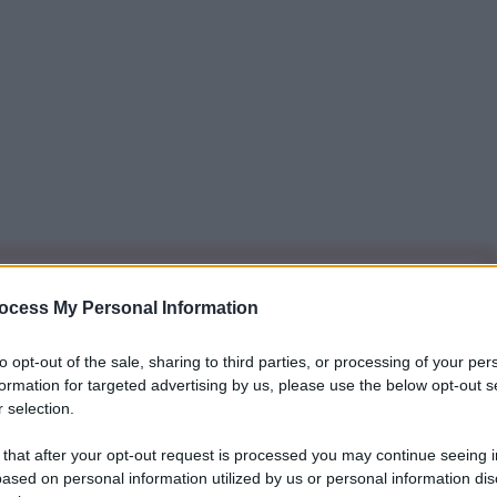
iti per sempre. Il tuo contributo fa la differenza:
ocess My Personal Information
mazione. L'ANTIDIPLOMATICO SEI ANCHE TU!
to opt-out of the sale, sharing to third parties, or processing of your per
formation for targeted advertising by us, please use the below opt-out s
a 5€
Dona 15€
Scegli importo
 selection.
 that after your opt-out request is processed you may continue seeing i
ased on personal information utilized by us or personal information dis