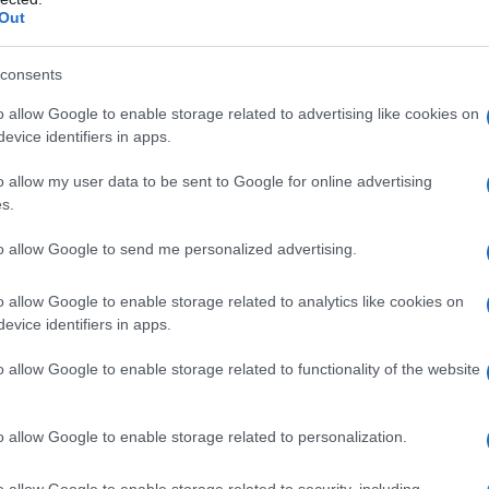
erre durante le ostilità che portarono alla fondazione
Out
l’occupazione israeliana della Cisgiordania e della
lo sfollamento di 350.000 palestinesi.
consents
o allow Google to enable storage related to advertising like cookies on
izia etnica di massa dei palestinesi sotto la nebbia
evice identifiers in apps.
na volta, in nome dell’autodifesa, Israele sta
o allow my user data to be sent to Google for online advertising
quivarrebbe a pulizia etnica.”
s.
tinuata da parte di Israele è andata ben oltre i limiti
to allow Google to send me personalized advertising.
munità internazionale deve fermare queste enormi
o allow Google to enable storage related to analytics like cookies on
le adesso, prima che la tragica storia si ripeta.
evice identifiers in apps.
inesi che gli israeliani meritano di vivere in pace,
o allow Google to enable storage related to functionality of the website
bertà”, ha concluso.
o allow Google to enable storage related to personalization.
ATTENZIONE!
o allow Google to enable storage related to security, including