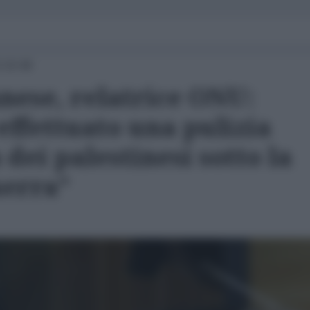
 19:48
nese, relatrice ONU:
 effettuato una pulizia
 dei palestinesi sotto la
uerra”