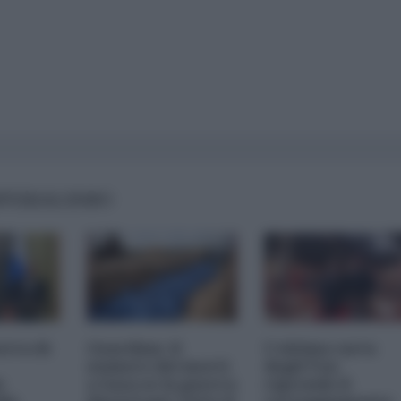
IMPERIALISMO
rra di
Guardian: il
L'ultima carta
numero dei morti
degli Usa:
o
a Gaza se la guerra
riprende il