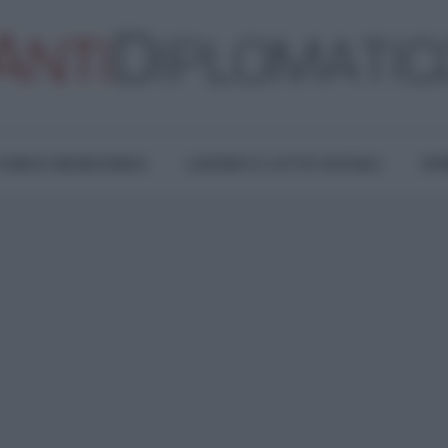
TURA E RESISTENZA
LAVORO E LOTTE SOCIALI
OPI