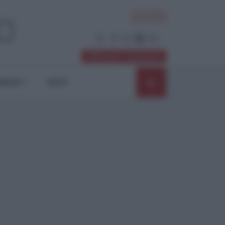
ACCEDI
Abbonati / Sostienici
NIONI
SHOP