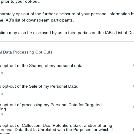
 prior to your opt-out.
rately opt-out of the further disclosure of your personal information by
lle Nazioni Unite
ha avvertito
che i palestinesi corrono
he IAB’s list of downstream participants.
tnica di massa e ha invitato la comunità globale a
tion may also be disclosed by us to third parties on the IAB’s List of 
 that may further disclose it to other third parties.
inesi occupati e in Israele ha raggiunto il culmine”, ha
 that this website/app uses one or more Google services and may gath
l Data Processing Opt Outs
iale delle Nazioni Unite sulla situazione dei diritti
including but not limited to your visit or usage behaviour. You may click 
 to Google and its third-party tags to use your data for below specifi
upati.
o opt-out of the Sharing of my personal data.
ogle consent section.
In
cui stiamo assistendo possa essere una ripetizione
o opt-out of the Sale of my Personal Data.
sa del 1967, anche se su scala più ampia. La
In
 di tutto per evitare che ciò accada di nuovo”, ha
to opt-out of processing my Personal Data for Targeted
ing.
In
blici israeliani hanno apertamente sostenuto un’altra
o opt-out of Collection, Use, Retention, Sale, and/or Sharing
del 1947-1949, quando oltre 750.000 palestinesi
ersonal Data that Is Unrelated with the Purposes for which it
lected.