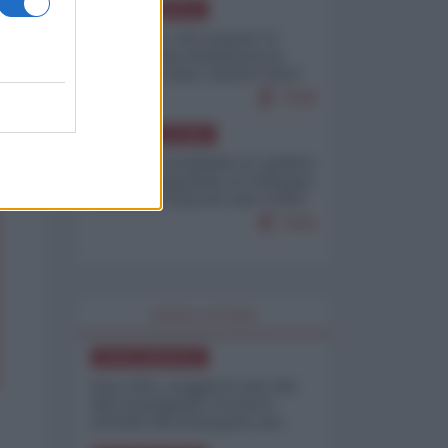
NORD-AMERICA
Il "mistero" dei numeri: il
governo Usa minimizza le
vittime in Iran, mentre fonti
interne...
7648
AMERICA LATINA
Dalla Convertibilità al "grillete
fiscal": l'Argentina si consegna
ai mercati (ancora una volta)
7644
WORLD AFFAIRS
NORD-AMERICA
Iran-USA, scoppia il caso dei
dati manipolati: il nuovo
metodo del Pentagono per
minimizzare le perdite