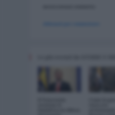
ancora nessun commento
Abbonati per commentare
Le più recenti da GUERRE E 
Il Venezuela
Come la gue
sostiene il
Gaza sta
Sudafrica in difesa
avvicinand