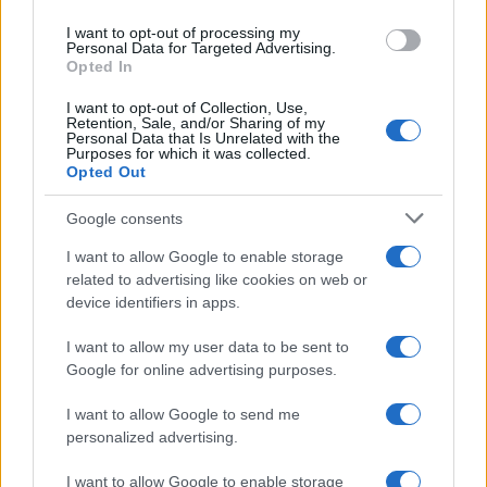
NORD-AMERICA
use your data for below specified purposes in below Google
I want to opt-out of processing my
consent section.
Il "mistero" dei numeri: il governo Usa minimizza le
Personal Data for Targeted Advertising.
vittime in Iran, mentre fonti interne...
Opted In
7673
I want to opt-out of Collection, Use,
Retention, Sale, and/or Sharing of my
EUROPA
Personal Data that Is Unrelated with the
Purposes for which it was collected.
Mosca: le esercitazioni nucleari di Germania e
Opted Out
Francia sono il preludio a una guerra contro la
Russia
Google consents
7347
I want to allow Google to enable storage
related to advertising like cookies on web or
device identifiers in apps.
WORLD AFFAIRS
I want to allow my user data to be sent to
Google for online advertising purposes.
NORD-AMERICA
Iran-USA, scoppia il caso dei dati manipolati: il
I want to allow Google to send me
nuovo metodo del Pentagono per minimizzare le
personalized advertising.
perdite
I want to allow Google to enable storage
NORD-AMERICA