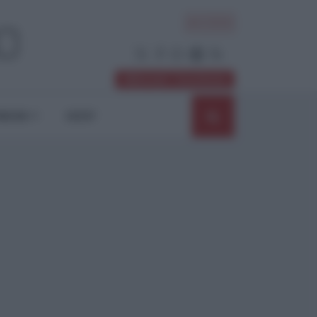
ACCEDI
Abbonati / Sostienici
NIONI
SHOP