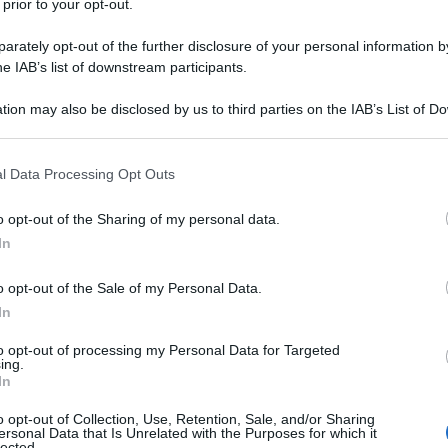
 prior to your opt-out.
tiDiplomatico al giornalista Raffaele Oriani che ha
rately opt-out of the further disclosure of your personal information by
o 12 anni, facendo onore alla sua professione e alla
he IAB’s list of downstream participants.
ra in cui motiva la decisione è un meraviglioso
 europea sul genocidio in corso a Gaza.
tion may also be disclosed by us to third parties on the IAB’s List of 
 that may further disclose it to other third parties.
 that this website/app uses one or more Google services and may gath
l Data Processing Opt Outs
including but not limited to your visit or usage behaviour. You may click 
 to Google and its third-party tags to use your data for below specifi
to nella sua lettera alla redazione- ci tengo a farvi
o opt-out of the Sharing of my personal data.
ogle consent section.
po la mia collaborazione con il Venerdì. Collaboro
In
ca ormai da dodici anni ed è sempre un grande
o opt-out of the Sale of my Personal Data.
bblicati su questo splendido settimanale. Eppure
In
corso a Gaza è accompagnata dall’incredibile
to opt-out of processing my Personal Data for Targeted
tampa europea, compresa Repubblica (oggi due
ing.
In
ga a pagina 15). Sono 90 giorni che non capisco.
aia di persone, travolte da una piena di violenza
o opt-out of Collection, Use, Retention, Sale, and/or Sharing
ersonal Data that Is Unrelated with the Purposes for which it
 guerra. Penso che raramente si sia vista una cosa
lected.