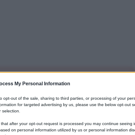
iti per sempre. Il tuo contributo fa la differenza:
ocess My Personal Information
mazione. L'ANTIDIPLOMATICO SEI ANCHE TU!
to opt-out of the sale, sharing to third parties, or processing of your per
formation for targeted advertising by us, please use the below opt-out s
a 5€
Dona 15€
Scegli importo
 selection.
 that after your opt-out request is processed you may continue seeing i
ased on personal information utilized by us or personal information dis