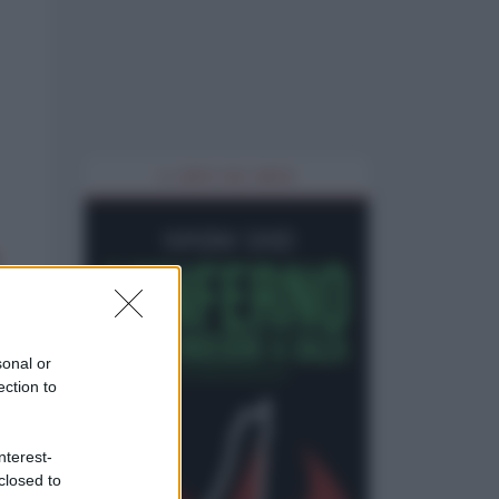
IL LIBRO DEL MESE
sonal or
ection to
nterest-
closed to