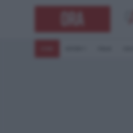
HOME
ESTERI
ITALIA
CUL