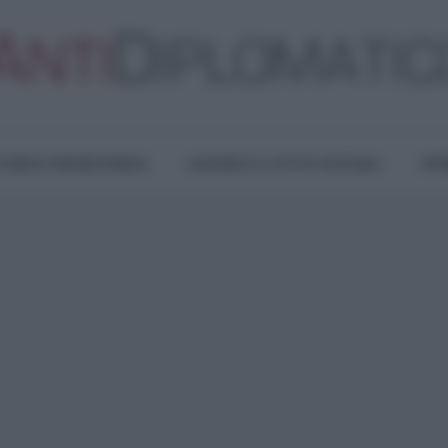
TURA E RESISTENZA
LAVORO E LOTTE SOCIALI
OPI