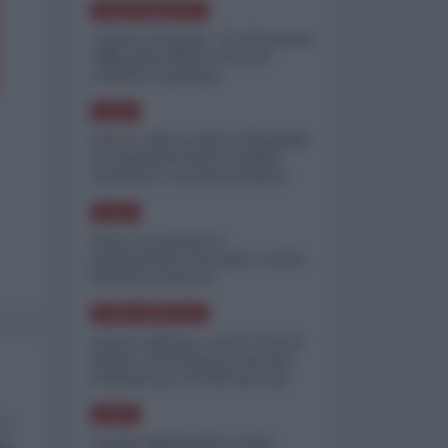
NORD-AMERICA
"Scorte al limite": il retroscena
CNN sulla difesa USA nel
conflitto iraniano
ASIA
Yemen, blocco Bab el-Mandab:
Le superpetroliere saudite
costrette a circumnavigare
l'Africa
ASIA
l'Iran era pronto a
bombardare l'Ucraina, cos'ha
fermato l'attacco
NORD-AMERICA
Guerra all'Iran, scorte USA al
limite: il Pentagono investe
miliardi per ricostituire gli
arsenali
ASIA
Canale diplomatico resta