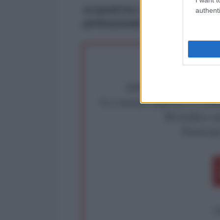
ACQUISTALI
ORA
AL PREZZO
authenti
(SPEDIZIONE TRACCIATA GRA
Abbiamo poco tempo pe
La censura imposta a l'Ant
Rivendica un
Partecip
op