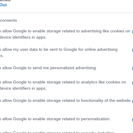
Out
di tutti. E penso che tutto questo non abbia nulla a
alestina, né con la geopolitica, ma solo con i limiti
consents
i fra decenni, ma in tanti si domanderanno dove
ensavamo mentre decine di migliaia di persone
o allow Google to enable storage related to advertising like cookies on
evice identifiers in apps.
o accaduto il 7 ottobre è la vergogna di Hamas,
la vergogna di noi tutti. Questo massacro ha una
o allow my user data to be sent to Google for online advertising
ossibile. Questa scorta siamo noi. Non avendo
s.
 cose, con colpevole ritardo mi chiamo fuori”.
to allow Google to send me personalized advertising.
o allow Google to enable storage related to analytics like cookies on
evice identifiers in apps.
O "SCAFFALE ORIENTALE": ULTIMISSIME
o allow Google to enable storage related to functionality of the website
o allow Google to enable storage related to personalization.
o allow Google to enable storage related to security, including