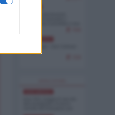
EUROPA
Mosca: le esercitazioni
nucleari di Germania e
Francia sono il preludio a una
guerra contro la Russia
7645
NORD-AMERICA
Chris Hedges - Don Corleone
Trump
7220
WORLD AFFAIRS
NORD-AMERICA
Iran-USA, scoppia il caso dei
dati manipolati: il nuovo
metodo del Pentagono per
minimizzare le perdite