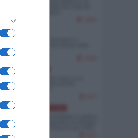
Ceuta: perché il Marocco fa
con noi quello che vuole (di
Alberto Negri)
12841
ITALIA
Il turismo di massa e i
"risvegli" del Corriere della
sera
10360
EUROPA
Cina, Russia e Iran, io ve
l’avevo detto (di Vito
Petrocelli)
8757
AMERICA LATINA
Dalla Convertibilità al "grillete
fiscal": l'Argentina si consegna
ai mercati (ancora una volta)
8072