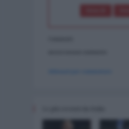
Dona 1€
Don
Commenti
ancora nessun commento
Abbonati per commentare
Le più recenti da Italia