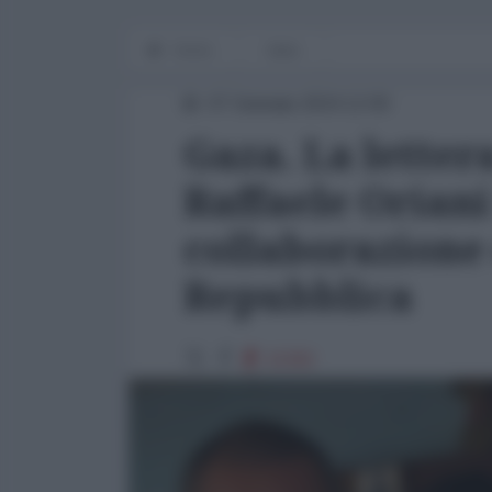
Home
Italia
07 Gennaio 2024 12:00
Gaza. La lettera
Raffaele Oriani
collaborazione 
Repubblica
15392