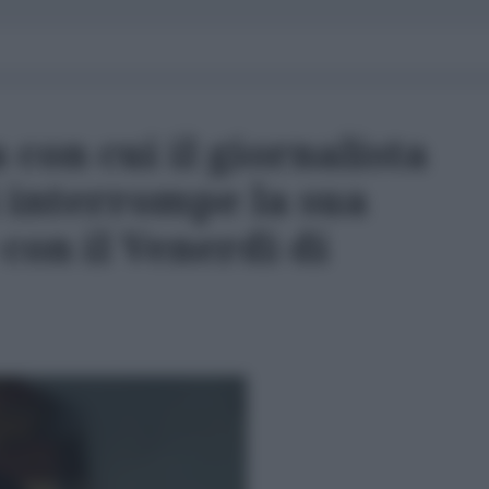
 con cui il giornalista
 interrompe la sua
con il Venerdì di