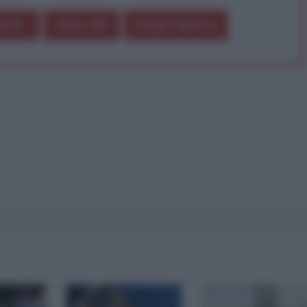
a 5€
Dona 15€
Scegli importo