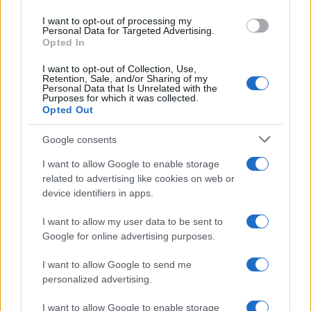
use your data for below specified purposes in below Google
I want to opt-out of processing my
consent section.
Personal Data for Targeted Advertising.
Opted In
Charlie Kirk in prima persona. L’incontro
di un giovane italiano con TPUSA e il suo
I want to opt-out of Collection, Use,
carismatico leader
Retention, Sale, and/or Sharing of my
Personal Data that Is Unrelated with the
Purposes for which it was collected.
Opted Out
16 Settembre 2025 11:30
Google consents
I want to allow Google to enable storage
related to advertising like cookies on web or
device identifiers in apps.
I want to allow my user data to be sent to
Google for online advertising purposes.
I want to allow Google to send me
personalized advertising.
I want to allow Google to enable storage