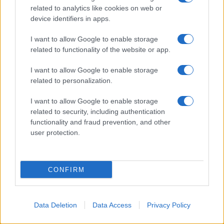
related to analytics like cookies on web or
Il Triangolo di Primakov: Una Nuova
device identifiers in apps.
Dinamica Geopolitica
I want to allow Google to enable storage
related to functionality of the website or app.
I want to allow Google to enable storage
04 Settembre 2025 14:00
related to personalization.
I want to allow Google to enable storage
related to security, including authentication
functionality and fraud prevention, and other
user protection.
CONFIRM
Data Deletion
Data Access
Privacy Policy