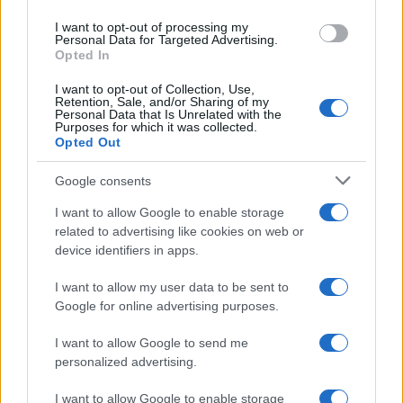
che vi raccontano sul turismo di massa
use your data for below specified purposes in below Google
I want to opt-out of processing my
11064
consent section.
Personal Data for Targeted Advertising.
Opted In
ITALIA
Il turismo di massa e i "risvegli" del Corriere della
I want to opt-out of Collection, Use,
Retention, Sale, and/or Sharing of my
sera
Personal Data that Is Unrelated with the
9443
Purposes for which it was collected.
Opted Out
AMERICA LATINA
Google consents
Dalla Convertibilità al "grillete fiscal": l'Argentina si
consegna ai mercati (ancora una volta)
I want to allow Google to enable storage
7969
related to advertising like cookies on web or
device identifiers in apps.
EUROPA
Mosca: le esercitazioni nucleari di Germania e
I want to allow my user data to be sent to
Francia sono il preludio a una guerra contro la
Google for online advertising purposes.
Russia
7578
I want to allow Google to send me
personalized advertising.
EUROPA
Petro accusa Netanyahu di essere responsabile
I want to allow Google to enable storage