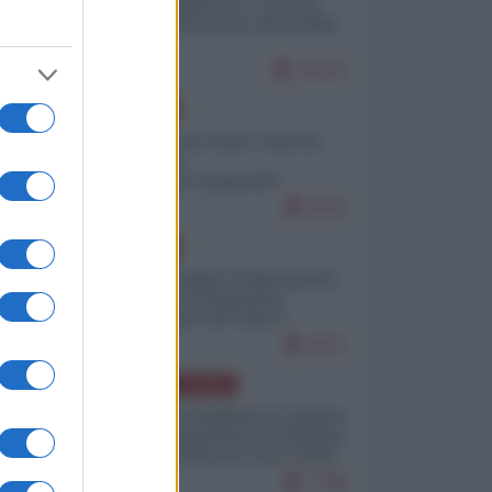
Quali sarebbero le “vittorie
ucraine” decantate dai media
italici?
10170
EUROPA
Invasione di Ceuta: cosa sta
accadendo
nell'enclave spagnola?
9210
EUROPA
Quando il figlio di Netanyahu
incitava "l'occupazione
musulmana" di Ceuta e
Melilla
8471
AMERICA LATINA
Dalla Convertibilità al "grillete
fiscal": l'Argentina si consegna
ai mercati (ancora una volta)
7788