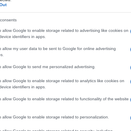
andazione formale da Stiko o da EMA o se le terze
Out
nti per i pazienti da essere eseguite senza una
consents
 di questa lettera, un medico di famiglia di
 ha somministrato la terza dose ai suoi pazienti
o allow Google to enable storage related to advertising like cookies on
evice identifiers in apps.
aspettare il via libera dalla Commissione vaccinale
 dose "da eseguire rapidamente senza una
o allow my user data to be sent to Google for online advertising
bile da un punto di vista medico", ha detto a WDR.
s.
i Mülheim sta limitando il numero di vaccinazioni a
to allow Google to send me personalized advertising.
ento, riceveranno una dose di richiamo solo le
bbiano ricevuto la seconda dose più di sei mesi fa».
o allow Google to enable storage related to analytics like cookies on
evice identifiers in apps.
 stato commentato anche dal dottor Cosentino: «La
o allow Google to enable storage related to functionality of the website
anno dalla vaccinazione indiscriminata degli anziani
 ruolo probabile o possibile del vaccino nel provocare
o allow Google to enable storage related to personalization.
ra i ricoverati in residenze per anziani. Che ora dei
vocare problemi analoghi non sarebbe così
o allow Google to enable storage related to security, including