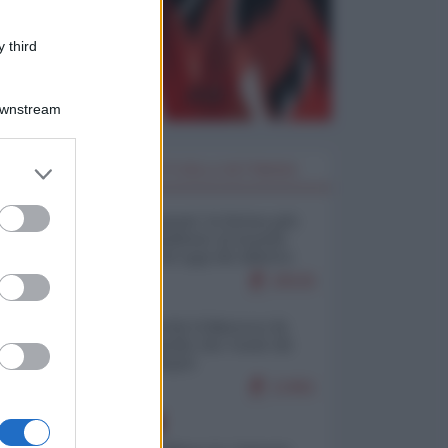
 third
Downstream
er and store
I PIÙ LETTI DELLA SETTIMANA
to grant or
ed purposes
Restare umani: la forma più
alta di ribellione al mondo
distopico di oggi (di Alberto
Bradanini)
20535
Ceuta: perché il Marocco fa
con noi quello che vuole (di
Alberto Negri)
12461
EUROPA