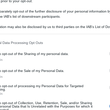
 prior to your opt-out.
to ci giungono dal topo di laboratorio della Pfizer.
rately opt-out of the further disclosure of your personal information by
he IAB’s list of downstream participants.
rezza di questa terza dose. Potrebbe comportare
?
tion may also be disclosed by us to third parties on the IAB’s List of 
 that may further disclose it to other third parties.
on proprio rassicuranti in merito. Come riporta
 that this website/app uses one or more Google services and may gath
l Data Processing Opt Outs
0 ospiti di una RSA di Oberhausen-Holten vaccinati
including but not limited to your visit or usage behaviour. You may click 
 to Google and its third-party tags to use your data for below specifi
to reazioni avverse così gravi da richiedere un
o opt-out of the Sharing of my personal data.
ogle consent section.
uto addirittura bisogno di una rianimazione tre
In
e, interrogato dall'emittente WDR, ha informato che
o opt-out of the Sale of my Personal Data.
nate con la terza dose presentava condizioni
In
 sotto forma di disturbi cardiovascolari, respiratori
to opt-out of processing my Personal Data for Targeted
ing.
azione dei medici dell'assicurazione sanitaria del Nord
In
era ai medici dell'associazione per informarli di
o opt-out of Collection, Use, Retention, Sale, and/or Sharing
ersonal Data that Is Unrelated with the Purposes for which it
 nella lettera si chiede "di decidere, in qualità di
lected.