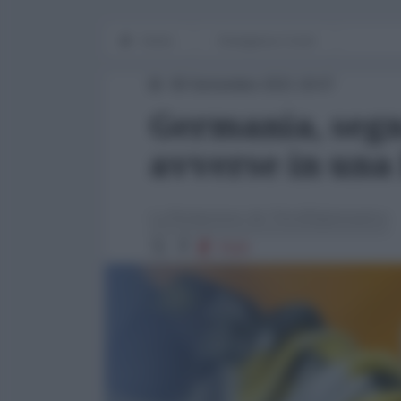
Home
Emergenza Covid
08 Settembre 2021 18:07
Germania, segn
avverse in una
La Redazione de l'AntiDiplomatico
7520