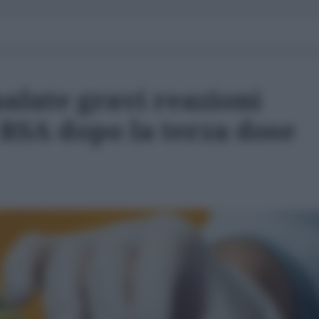
alate gravi reazioni
 RSA dopo la terza dose