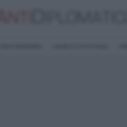
TURA E RESISTENZA
LAVORO E LOTTE SOCIALI
OPI