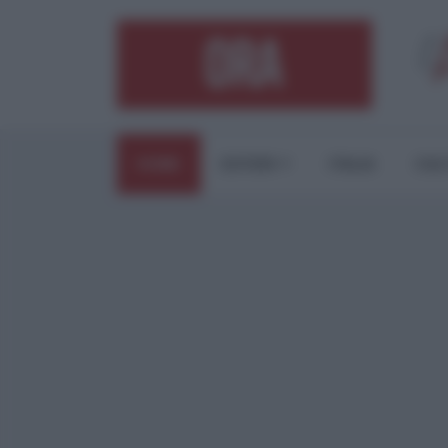
HOME
ESTERI
ITALIA
CUL