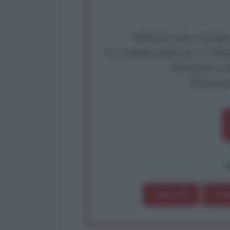
Abbiamo poco tempo pe
La censura imposta a l'Ant
Rivendica un
Partecip
op
Dona 1€
Don