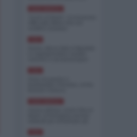
minimizzare le perdite
NORD-AMERICA
"Scorte al limite": il retroscena
CNN sulla difesa USA nel
conflitto iraniano
ASIA
Yemen, blocco Bab el-Mandab:
Le superpetroliere saudite
costrette a circumnavigare
l'Africa
ASIA
l'Iran era pronto a
bombardare l'Ucraina, cos'ha
fermato l'attacco
NORD-AMERICA
Guerra all'Iran, scorte USA al
limite: il Pentagono investe
miliardi per ricostituire gli
arsenali
ASIA