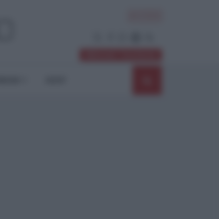
ACCEDI
Abbonati / Sostienici
NIONI
SHOP