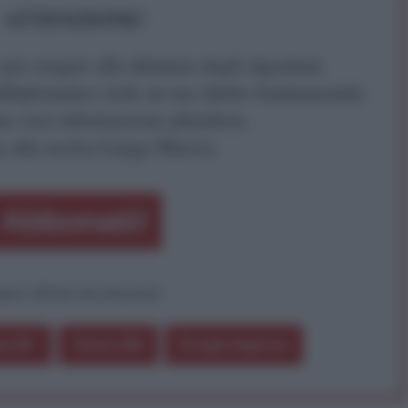
ATTENZIONE!
r reagire alla dittatura degli algoritmi.
iDiplomatico lede un tuo diritto fondamentale.
a vera informazione pluralista.
a alla nostra Lunga Marcia.
Abbonati!
pure effettua una donazione
a 5€
Dona 15€
Scegli importo