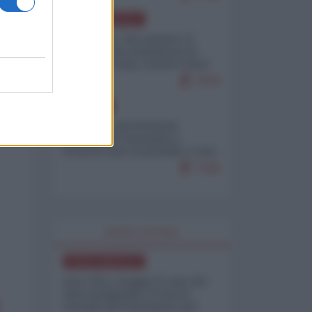
NORD-AMERICA
Il "mistero" dei numeri: il
governo Usa minimizza le
vittime in Iran, mentre fonti
interne...
7679
EUROPA
Mosca: le esercitazioni
nucleari di Germania e
Francia sono il preludio a una
guerra contro la Russia
7349
WORLD AFFAIRS
NORD-AMERICA
Iran-USA, scoppia il caso dei
dati manipolati: il nuovo
metodo del Pentagono per