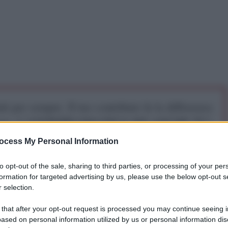
iti per sempre. Il tuo contributo fa la differenza:
mazione. L'ANTIDIPLOMATICO SEI ANCHE TU!
ocess My Personal Information
a 5€
Dona 15€
Scegli importo
to opt-out of the sale, sharing to third parties, or processing of your per
formation for targeted advertising by us, please use the below opt-out s
 selection.
 realtà. Altri procederanno a breve all’inoculazione di
 that after your opt-out request is processed you may continue seeing i
 necessaria per rafforzare l’immunità che inizia a
ased on personal information utilized by us or personal information dis
la seconda dose. Parliamo del vaccino mRNA di