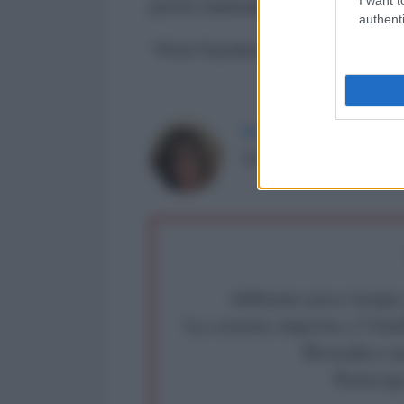
prove materiali.
authenti
*Post Facebook del 19 luglio 20
MARINELLA MONDAINI
Scrittrice, giornalista, tr
Abbiamo poco tempo pe
La censura imposta a l'Ant
Rivendica un
Partecip