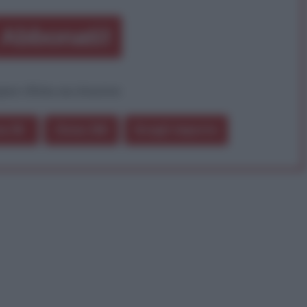
Abbonati!
pure effettua una donazione
a 5€
Dona 15€
Scegli importo