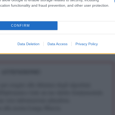
cation functionality and fraud prevention, and other user protection.
24
CONFIRM
Data Deletion
Data Access
Privacy Policy
aduttrice. Vive e lavora a Mosca
ATTENZIONE!
r reagire alla dittatura degli algoritmi.
iDiplomatico lede un tuo diritto fondamentale.
a vera informazione pluralista.
a alla nostra Lunga Marcia.