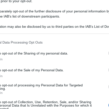
 prior to your opt-out.
va in Russia per la CIA ha preso 16 anni di carcere
rately opt-out of the further disclosure of your personal information by
he IAB’s list of downstream participants.
tion may also be disclosed by us to third parties on the IAB’s List of 
ovsk ha condannato Evan Gershkovich, dipendente
 that may further disclose it to other third parties.
reet Journal", cittadino statunitense, perché
 276 del Codice penale russo).
 that this website/app uses one or more Google services and may gath
l Data Processing Opt Outs
including but not limited to your visit or usage behaviour. You may click 
fficienti a condannarlo e il tribunale ha deciso di
 to Google and its third-party tags to use your data for below specifi
o opt-out of the Sharing of my personal data.
ogle consent section.
 materiale informativo di supporto in tre buste, inoltre
In
lefono cellulare e il taccuino cartaceo, di
sera d'identità di Gershkovich come corrispondente e
o opt-out of the Sale of my Personal Data.
n reclamati.
In
 hanno voluto comunicare con la stampa dopo
to opt-out of processing my Personal Data for Targeted
ing.
io stampa del tribunale regionale di Sverdlovsk ha
In
ammesso la propria colpevolezza. "Tuttavia, la
o opt-out of Collection, Use, Retention, Sale, and/or Sharing
a corte era sufficiente per il verdetto di
ersonal Data that Is Unrelated with the Purposes for which it
lected.