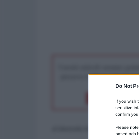
I nostri articoli saranno gratu
preserva la libera infor
Do Not Pr
Dona 1€
Don
If you wish 
sensitive in
confirm your
Please note
di Marinella Mondaini*
based ads b