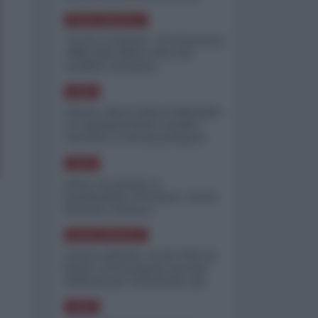
minimizzare le perdite
NORD-AMERICA
"Scorte al limite": il retroscena
CNN sulla difesa USA nel
conflitto iraniano
ASIA
Yemen, blocco Bab el-Mandab:
Le superpetroliere saudite
costrette a circumnavigare
l'Africa
ASIA
l'Iran era pronto a
bombardare l'Ucraina, cos'ha
fermato l'attacco
NORD-AMERICA
Guerra all'Iran, scorte USA al
limite: il Pentagono investe
miliardi per ricostituire gli
arsenali
ASIA