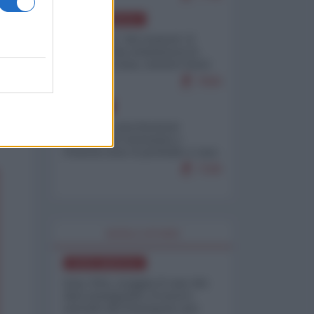
NORD-AMERICA
Il "mistero" dei numeri: il
governo Usa minimizza le
vittime in Iran, mentre fonti
interne...
7669
EUROPA
Mosca: le esercitazioni
nucleari di Germania e
Francia sono il preludio a una
guerra contro la Russia
7328
WORLD AFFAIRS
NORD-AMERICA
Iran-USA, scoppia il caso dei
dati manipolati: il nuovo
metodo del Pentagono per