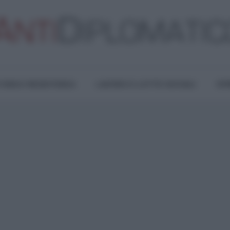
TURA E RESISTENZA
LAVORO E LOTTE SOCIALI
OPI