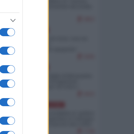
Quali sarebbero le “vittorie
ucraine” decantate dai media
italici?
9953
EUROPA
Invasione di Ceuta: cosa sta
accadendo
nell'enclave spagnola?
9206
EUROPA
Quando il figlio di Netanyahu
incitava "l'occupazione
musulmana" di Ceuta e
Melilla
8423
AMERICA LATINA
Dalla Convertibilità al "grillete
fiscal": l'Argentina si consegna
ai mercati (ancora una volta)
7748