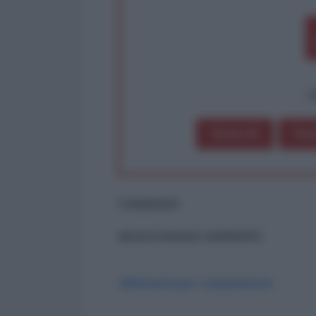
op
Dona 1€
Don
Commenti
ancora nessun commento
Abbonati per commentare