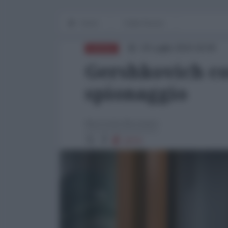
Home
Dalla Russia
19 Luglio 2024 18:00
RUSSIA
Gershkovich co
spionaggio
Marinella Mondaini
2274