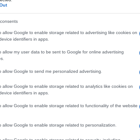
Out
n carcere dal 29 marzo 2023, era stato colto in
consents
ovsk, dove, osservando attente misure di
IA, aveva raccolto informazioni segrete sulle attività
o allow Google to enable storage related to advertising like cookies on
a Federazione Russa "Uralvagonzavod", specializzata
evice identifiers in apps.
i carri armati.
o allow my user data to be sent to Google for online advertising
s.
no è stato arrestato "mentre cercava di ottenere
a di Stato aveva chiesto per Gershkovich 18 anni di
to allow Google to send me personalized advertising.
imo sicurezza. Gli hanno scontato due anni. Biden
e reagisce: "Stiamo spingendo per il rilascio di
o allow Google to enable storage related to analytics like cookies on
iornalismo non è un reato. Gershkovich "pur non
evice identifiers in apps.
 finito nel mirino del governo russo perché è un
o allow Google to enable storage related to functionality of the website
 alla "dittatura di Putin", la Russia non è una
o allow Google to enable storage related to personalization.
ino invece quanti cittadini russi hanno rapito
ere negli USA senza nemmeno un processo con le
o allow Google to enable storage related to security, including