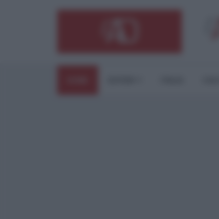
HOME
ESTERI
ITALIA
CUL