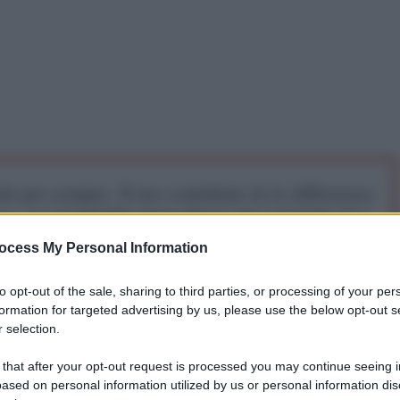
iti per sempre. Il tuo contributo fa la differenza:
mazione. L'ANTIDIPLOMATICO SEI ANCHE TU!
ocess My Personal Information
a 5€
Dona 15€
Scegli importo
to opt-out of the sale, sharing to third parties, or processing of your per
formation for targeted advertising by us, please use the below opt-out s
 selection.
 that after your opt-out request is processed you may continue seeing i
ased on personal information utilized by us or personal information dis