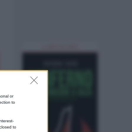
IL LIBRO DEL MESE
sonal or
ection to
nterest-
closed to