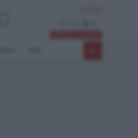
ACCEDI
Abbonati / Sostienici
NIONI
SHOP