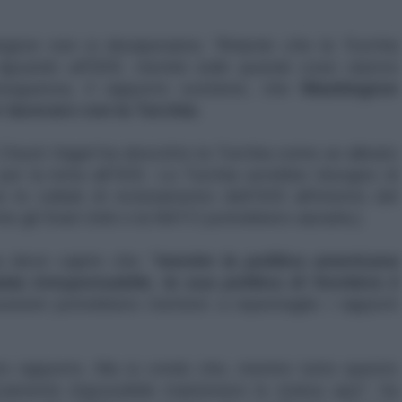
ington non si dissiperanno
"fintanto che la Turchia
iguardo all’ISIS, mentre tutte queste cose stanno
seguenza, il rapporto sostiene, che
Washington
lavorare con la Turchia
.
e Chuck Hagel ha descritto la Turchia come un alleato
er la lotta all’ISIS. La Turchia avrebbe bisogno di
e le cellule di reclutamento dell’ISIS all'interno del
 gli Stati Uniti o la NATO potrebbero aiutarla.)
ra deve capire che
"mentre la politica americana
ta irresponsabile, la sua politica di frontiera è
ssioni potrebbero mettere a repentaglio i rapporti
o rapporto. Ma io credo che, mentre tutto questo
aticamente impossibile mantenere lo status quo", ha