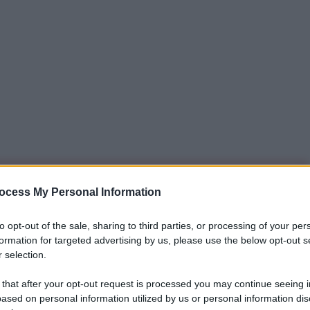
iti per sempre. Il tuo contributo fa la differenza:
ocess My Personal Information
mazione. L'ANTIDIPLOMATICO SEI ANCHE TU!
to opt-out of the sale, sharing to third parties, or processing of your per
formation for targeted advertising by us, please use the below opt-out s
 selection.
a 5€
Dona 15€
Scegli importo
 that after your opt-out request is processed you may continue seeing i
ased on personal information utilized by us or personal information dis