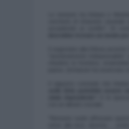
Le tensioni tra Ankara e Wash
cercherà di rimanere neutrale r
accadendo ai confini"
. Di con
dovrebbe trovare un modo per 
Il segretario alla Difesa uscent
"assolutamente indispensabile" p
chiudere la frontiera, smantellar
paese. (Schanzer ha osservato che
Il rapporto conclude che Anka
sulla Siria potrebbe essere sta
stata imprudente".
E le ripercu
con un alleato cruciale.
"Nessuno vuole affossare quest
viene alla luce, diventa ... pr