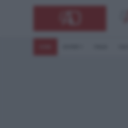
HOME
ESTERI
ITALIA
CUL