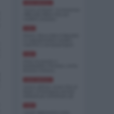
NORD-AMERICA
"Scorte al limite": il retroscena
CNN sulla difesa USA nel
conflitto iraniano
ASIA
Yemen, blocco Bab el-Mandab:
Le superpetroliere saudite
costrette a circumnavigare
l'Africa
ASIA
l'Iran era pronto a
bombardare l'Ucraina, cos'ha
fermato l'attacco
NORD-AMERICA
Guerra all'Iran, scorte USA al
limite: il Pentagono investe
miliardi per ricostituire gli
arsenali
ASIA
Canale diplomatico resta