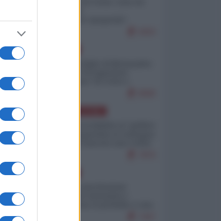
Invasione di Ceuta: cosa sta
accadendo
nell'enclave spagnola?
9263
EUROPA
Quando il figlio di Netanyahu
incitava "l'occupazione
musulmana" di Ceuta e
Melilla
8580
AMERICA LATINA
Dalla Convertibilità al "grillete
fiscal": l'Argentina si consegna
ai mercati (ancora una volta)
7876
EUROPA
Mosca: le esercitazioni
nucleari di Germania e
Francia sono il preludio a una
guerra contro la Russia
7447