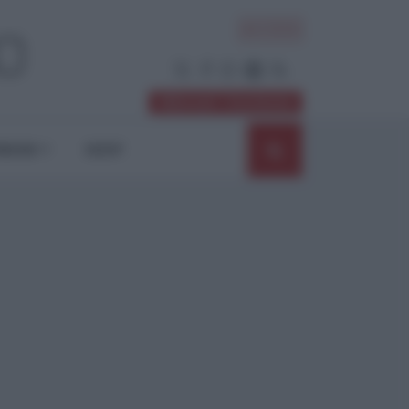
ACCEDI
Abbonati / Sostienici
NIONI
SHOP