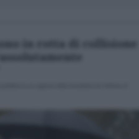
sono in rotta di collisione
 'assolutamente
esa pubblica in un rapporto della Foundation for Defense of