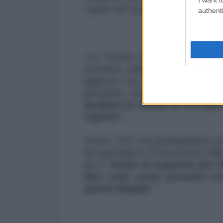
capito che avrebbero dovuto fare
authenti
"La Turchia non è in guerra con
beneficia delle politiche di con
aggiunto che, nonostante nessu
lavorando con l’ISIS
"non si p
facilitare le attività di un'org
regione".
Inoltre, ISIS sta guadagnando un
del giornalista di BuzzFeed, Mi
per il "
livello di supporto per l’
Non vedo come possano estir
questi rifugiati. "