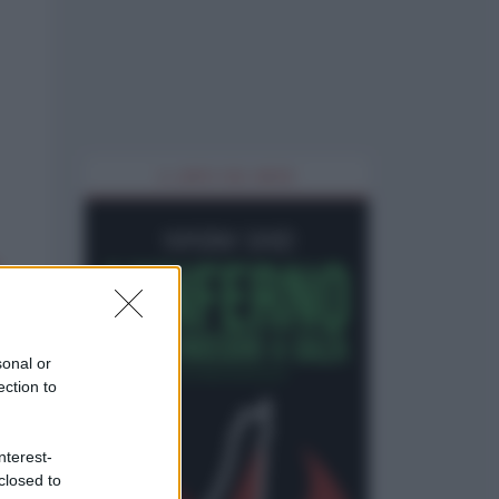
IL LIBRO DEL MESE
sonal or
ection to
nterest-
closed to