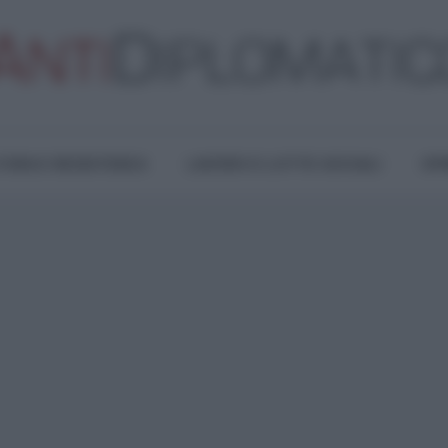
TURA E RESISTENZA
LAVORO E LOTTE SOCIALI
OPI