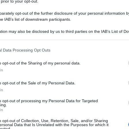
ssimi ad una resa dei conti sulla Siria,
mentre le
 prior to your opt-out.
ara starebbe sostenendo i gruppi che Washington
rately opt-out of the further disclosure of your personal information by
rive Michael B Kelley su
Business Insider.
he IAB’s list of downstream participants.
ra più che mai pubblica a seguito di un nuovo rapporto
tion may also be disclosed by us to third parties on the IAB’s List of 
Tahiroglu della Fondazione per la Difesa delle
 that may further disclose it to other third parties.
 that this website/app uses one or more Google services and may gath
l Data Processing Opt Outs
including but not limited to your visit or usage behaviour. You may click 
’s Syria Policy and the Rise of the Islamic State"
 to Google and its third-party tags to use your data for below specifi
lla Turchia di permettere agli estremisti - tra cui i
o opt-out of the Sharing of my personal data.
ogle consent section.
e ai loro sostenitori di prosperare sulle 565miglia di
In
o di ottenere la caduta del presidente siriano, Bashar
o opt-out of the Sale of my Personal Data.
In
 la Turchia e gli Stati Uniti su una rotta di
to opt-out of processing my Personal Data for Targeted
"La Turchia si rifiuta di consentire alla coalizione di
ing.
In
erritorio. Il suo esercito si limita a guardare mentre la
 appena oltre i suoi confini. La Turchia ha negoziato
o opt-out of Collection, Use, Retention, Sale, and/or Sharing
o nell'estate del 2013 per liberare 49 turchi detenuti
ersonal Data that Is Unrelated with the Purposes for which it
lected.