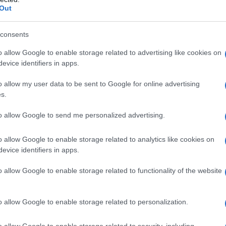
o, Ankara ha assicurato il rilascio di 180 combattenti
Out
li tornati sul campo di battaglia.
consents
nua a servire come punto di transito per la vendita
o allow Google to enable storage related to advertising like cookies on
o di armi e il flusso di combattenti stranieri. All'interno
evice identifiers in apps.
o ha anche stabilito cellule per il reclutamento di
iche.
Tutto questo ha sollevato interrogativi circa
o allow my user data to be sent to Google for online advertising
leato americano e il suo posto nella NATO. "
s.
to allow Google to send me personalized advertising.
politica dell'amministrazione del presidente
o allow Google to enable storage related to analytics like cookies on
r quanto riguarda la Siria potrebbe aver
evice identifiers in apps.
colosa politica della Turchia.
o allow Google to enable storage related to functionality of the website
lla Turchia di spodestare Assad, Washington non ha
gnificativo all’opposizione moderata. Obama ha poi
o allow Google to enable storage related to personalization.
rossa". "
Penso che ad un certo punto sia diventato
avrebbero rispettato la parola data, e i turchi hanno
o allow Google to enable storage related to security, including