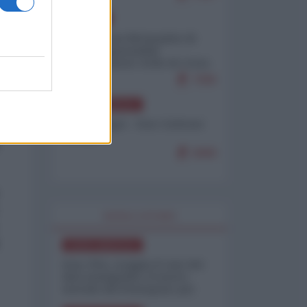
EUROPA
Petro accusa Netanyahu di
essere responsabile
"dell'invasione civile di Ceuta
da parte dei marocchini"
7086
NORD-AMERICA
Chris Hedges - Don Corleone
Trump
6888
WORLD AFFAIRS
NORD-AMERICA
Iran-USA, scoppia il caso dei
dati manipolati: il nuovo
metodo del Pentagono per
minimizzare le perdite