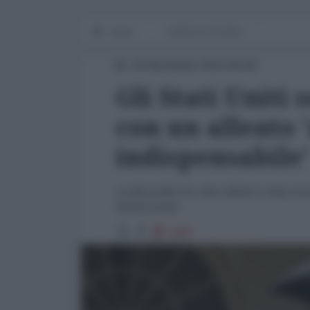
Home
WORLD AFFAIRS
26 Novembre 2014 00:00
Gli Stati Uniti 
con un alleato
indispensabile'
La discordia tra i due alleati è stata r
Democracies
3066