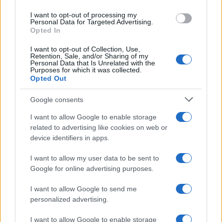
use your data for below specified purposes in below Google
I want to opt-out of processing my
consent section.
Personal Data for Targeted Advertising.
Opted In
Cina, Russia e Iran, io ve l’avevo detto (di
Vito Petrocelli)
I want to opt-out of Collection, Use,
Retention, Sale, and/or Sharing of my
07 Agosto 2026 18:00
Personal Data that Is Unrelated with the
Purposes for which it was collected.
Opted Out
Google consents
#
STORIA
IN
DIRETTA
I want to allow Google to enable storage
related to advertising like cookies on web or
device identifiers in apps.
di Loretta Napoleoni
I want to allow my user data to be sent to
Google for online advertising purposes.
I want to allow Google to send me
personalized advertising.
"Black Rock non perde mai" – l'allarme di
Volpi sulla bolla tecnologica
I want to allow Google to enable storage