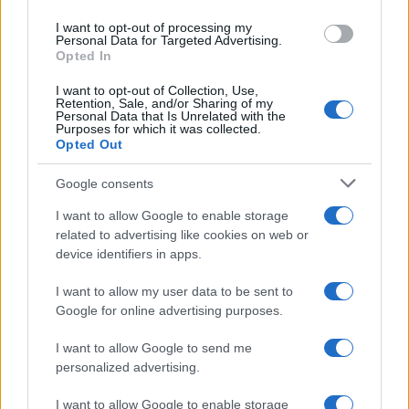
use your data for below specified purposes in below Google
I want to opt-out of processing my
consent section.
Personal Data for Targeted Advertising.
Opted In
I want to opt-out of Collection, Use,
Retention, Sale, and/or Sharing of my
Iran-USA, scoppia il caso dei dati
Personal Data that Is Unrelated with the
manipolati: il nuovo metodo del Pentagono
Purposes for which it was collected.
Opted Out
per minimizzare le perdite
Google consents
I want to allow Google to enable storage
05 Agosto 2026 09:00
related to advertising like cookies on web or
device identifiers in apps.
I want to allow my user data to be sent to
Google for online advertising purposes.
I want to allow Google to send me
personalized advertising.
I want to allow Google to enable storage