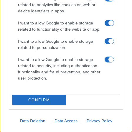
related to analytics like cookies on web or
device identifiers in apps.
I want to allow Google to enable storage
"Scorte al limite": il retroscena CNN sulla
related to functionality of the website or app.
difesa USA nel conflitto iraniano
I want to allow Google to enable storage
related to personalization.
I want to allow Google to enable storage
05 Agosto 2026 09:00
related to security, including authentication
functionality and fraud prevention, and other
user protection.
CONFIRM
Data Deletion
Data Access
Privacy Policy