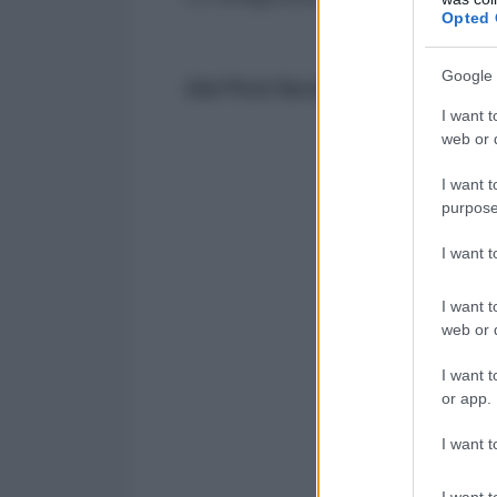
Opted 
Google 
Dal Post facebook del Coordin
I want t
web or d
I want t
purpose
I want 
I want t
web or d
I want t
or app.
I want t
I want t