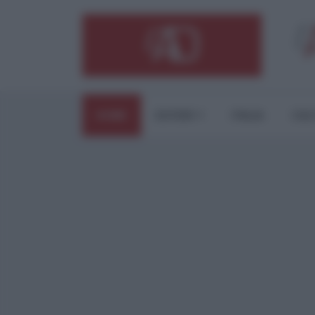
HOME
ESTERI
ITALIA
CUL