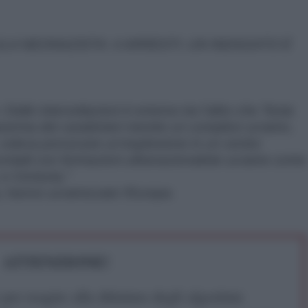
A NEONAZISTA: 4 ARRESTI. UN INDAGATO È
: Dalle intercettazioni è emerso tra l’altro che Testa
serma dei carabinieri mentre un complice ucraino,
, voleva provocare un’esplosione in un centro
ntatti con formazioni ultranazionaliste ucraine come
 e Centuria,"
 hanno ucrainizzato l'Europa.
ATTENZIONE!
r reagire alla dittatura degli algoritmi.