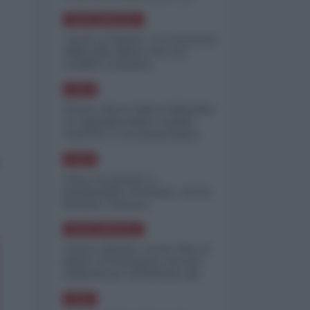
minimizzare le perdite
NORD-AMERICA
"Scorte al limite": il retroscena
CNN sulla difesa USA nel
conflitto iraniano
ASIA
Yemen, blocco Bab el-Mandab:
Le superpetroliere saudite
costrette a circumnavigare
l'Africa
ASIA
l'Iran era pronto a
bombardare l'Ucraina, cos'ha
fermato l'attacco
NORD-AMERICA
Guerra all'Iran, scorte USA al
limite: il Pentagono investe
miliardi per ricostituire gli
arsenali
ASIA