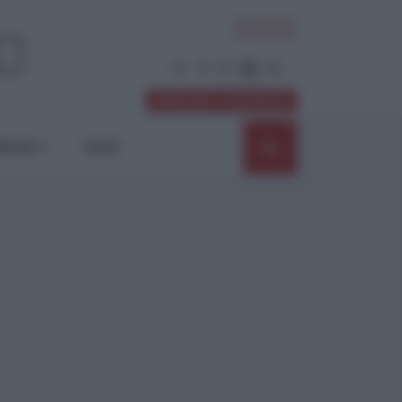
ACCEDI
Abbonati / Sostienici
NIONI
SHOP