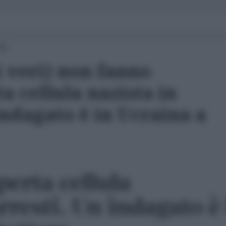
00
li veri) non fanno
a cellula nazista in
ndagato è in Ucraina a