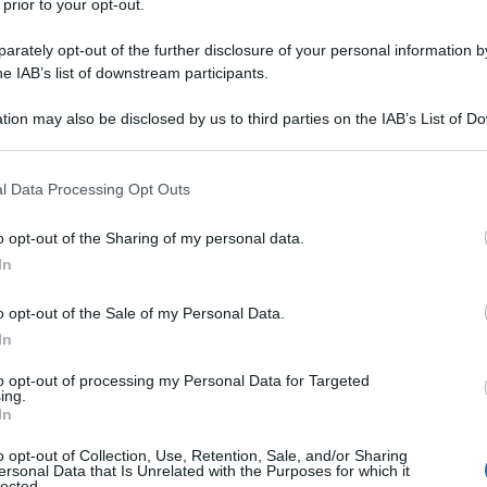
 prior to your opt-out.
nrico Montesano alla trasmissione televisiva Ballando
rately opt-out of the further disclosure of your personal information by
zione di quegli antifascisti a giorni alterni, che non
he IAB’s list of downstream participants.
nte parteggiato per i neo-nazisti dichiarati che
tato del 2014.
tion may also be disclosed by us to third parties on the IAB’s List of 
 that may further disclose it to other third parties.
come nei casi più clamorosi alla Gramellini,
 that this website/app uses one or more Google services and may gath
l Data Processing Opt Outs
including but not limited to your visit or usage behaviour. You may click 
 to Google and its third-party tags to use your data for below specifi
o opt-out of the Sharing of my personal data.
ogle consent section.
In
ennesima volta tutti coloro che vedono il fascismo
ovarsi a parteggiare apertamente per quelli reali e
o opt-out of the Sale of my Personal Data.
 Corriere della Sera nella sua versione per il
In
sta è stata scoperta e pensate un indagato è a
to opt-out of processing my Personal Data for Targeted
aini. Dovrebbe essere l'apertura di tutti i giornali,
ing.
In
amente nascosta perché poi dovrebbero spiegarvi
rmi inviate dal nostro governo che hanno reso l'Italia
o opt-out of Collection, Use, Retention, Sale, and/or Sharing
ersonal Data that Is Unrelated with the Purposes for which it
azisti li sta combattendo.
lected.