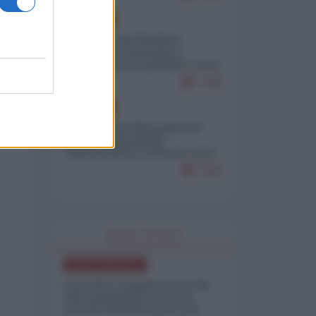
EUROPA
Mosca: le esercitazioni
nucleari di Germania e
Francia sono il preludio a una
guerra contro la Russia
7390
EUROPA
Petro accusa Netanyahu di
essere responsabile
"dell'invasione civile di Ceuta
da parte dei marocchini"
7062
WORLD AFFAIRS
NORD-AMERICA
Iran-USA, scoppia il caso dei
dati manipolati: il nuovo
metodo del Pentagono per