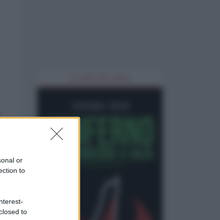
IL LIBRO DEL MESE
sonal or
ection to
nterest-
closed to