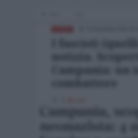
Home
Italia
15 Novembre 2022 15:
EUROPA
I fascisti (quel
notizia. Scopert
Campania: un i
combattere
5038