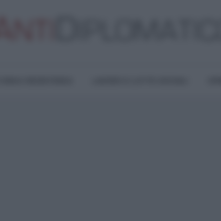
TURA E RESISTENZA
LAVORO E LOTTE SOCIALI
OPI