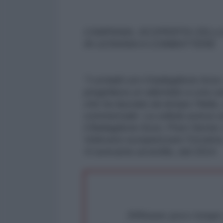
CAMPANIA, SCOPERTA CELLUL
IN UCRAINA A COMBATTERE
"I contatti con il battaglione Azov
progettava un attentato a una ca
che ha lasciato da tempo l’Italia
commerciale. La cellula aveva co
il Battaglione Azov, Pravi Sector,
Volevano europeizzare l'Ucraina,
Vi avevamo avvertito, dal 2014.
Abbiamo poco tempo pe