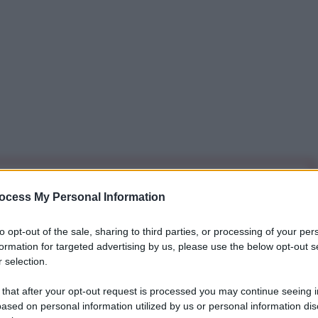
iti per sempre. Il tuo contributo fa la differenza:
ocess My Personal Information
mazione. L'ANTIDIPLOMATICO SEI ANCHE TU!
to opt-out of the sale, sharing to third parties, or processing of your per
formation for targeted advertising by us, please use the below opt-out s
a 5€
Dona 15€
Scegli importo
 selection.
 that after your opt-out request is processed you may continue seeing i
ased on personal information utilized by us or personal information dis