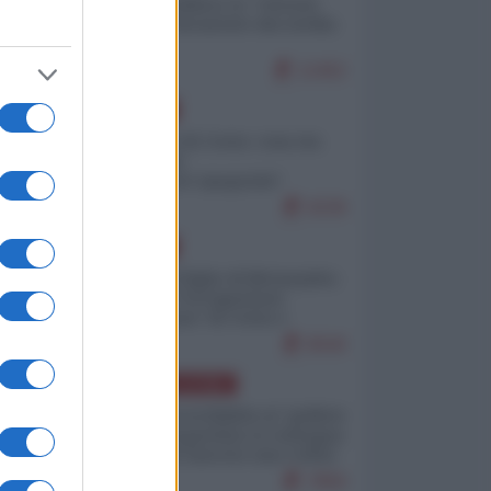
Quali sarebbero le “vittorie
ucraine” decantate dai media
italici?
11452
EUROPA
Invasione di Ceuta: cosa sta
accadendo
nell'enclave spagnola?
9239
EUROPA
Quando il figlio di Netanyahu
incitava "l'occupazione
musulmana" di Ceuta e
Melilla
8540
AMERICA LATINA
Dalla Convertibilità al "grillete
fiscal": l'Argentina si consegna
ai mercati (ancora una volta)
7859