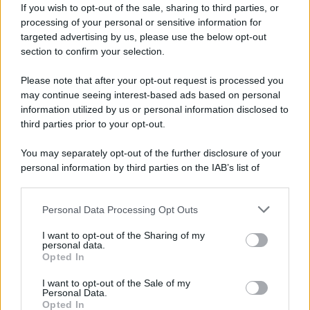
If you wish to opt-out of the sale, sharing to third parties, or
processing of your personal or sensitive information for
targeted advertising by us, please use the below opt-out
section to confirm your selection.
Beppe Grillo e il socialismo con
Please note that after your opt-out request is processed you
caratteristiche italiane
may continue seeing interest-based ads based on personal
information utilized by us or personal information disclosed to
30 Luglio 2026 09:00
third parties prior to your opt-out.
You may separately opt-out of the further disclosure of your
personal information by third parties on the IAB’s list of
#
STORIA
IN
DIRETTA
downstream participants.
Personal Data Processing Opt Outs
This information may also be disclosed by us to third parties
di Loretta Napoleoni
on the IAB’s List of Downstream Participants that may further
I want to opt-out of the Sharing of my
disclose it to other third parties.
personal data.
Opted In
Please note that this website/app uses one or more Google
services and may gather and store information including but
I want to opt-out of the Sale of my
Personal Data.
not limited to your visit or usage behaviour. You may click to
Opted In
grant or deny consent to Google and its third-party tags to