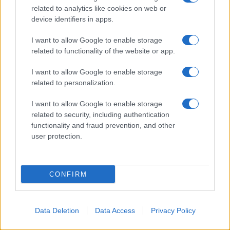
related to analytics like cookies on web or
device identifiers in apps.
Yunnan: Dove il tè incontra il caffè e la
macadamia profuma di futuro
I want to allow Google to enable storage
27 Ottobre 2025 10:00
related to functionality of the website or app.
I want to allow Google to enable storage
related to personalization.
#
I
MEDIA
ALLA
GUERRA
I want to allow Google to enable storage
related to security, including authentication
di Francesco Santoianni
functionality and fraud prevention, and other
user protection.
CONFIRM
Milioni di chiamate spam? Colpa dello
Stato che non c’è più
Data Deletion
Data Access
Privacy Policy
28 Luglio 2026 16:00