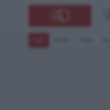
HOME
ESTERI
ITALIA
CUL