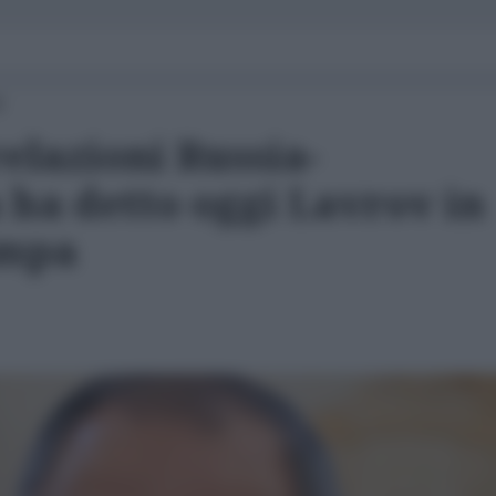
0
relazioni Russia-
 ha detto oggi Lavrov in
ampa