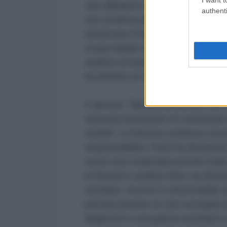
che abbiamo noi e ciò che hanno 
authenti
che un’arma sia atomica oppure 
americano Prompt Global Strike n
scopi militari è persino più effica
sedersi al tavolo e esaminare con
ha definito la “parificazione della
E ancora: "Ma da settembre del 20
nessuna intenzione di continuare 
sentire. La Russia continua a ess
responsabilità. Putin ha dichiara
esser mai scatenata perché nella 
la Russia è andata oltre: ha dich
nucleare, ma non è ammissibile n
perché persino se uno escogita di 
degeneri in una guerra nucleare