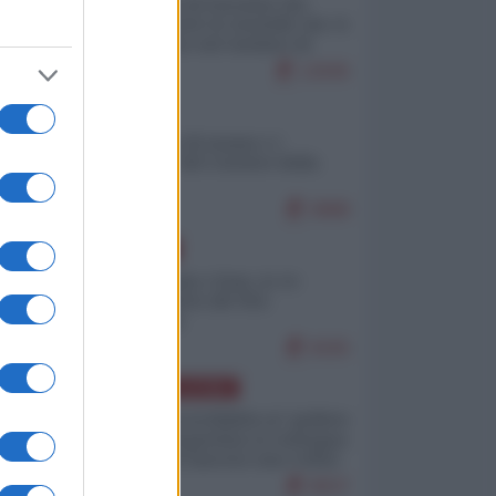
La mappa di Eurostat che
smonta tutte le storielle che vi
raccontano sul turismo di
massa
12645
ITALIA
Il turismo di massa e i
"risvegli" del Corriere della
sera
9988
EUROPA
Cina, Russia e Iran, io ve
l’avevo detto (di Vito
Petrocelli)
8165
AMERICA LATINA
Dalla Convertibilità al "grillete
fiscal": l'Argentina si consegna
ai mercati (ancora una volta)
8037