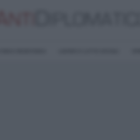
TURA E RESISTENZA
LAVORO E LOTTE SOCIALI
OPI