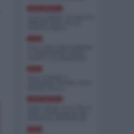
minimizzare le perdite
NORD-AMERICA
"Scorte al limite": il retroscena
CNN sulla difesa USA nel
conflitto iraniano
ASIA
Yemen, blocco Bab el-Mandab:
Le superpetroliere saudite
costrette a circumnavigare
l'Africa
ASIA
l'Iran era pronto a
bombardare l'Ucraina, cos'ha
fermato l'attacco
NORD-AMERICA
Guerra all'Iran, scorte USA al
limite: il Pentagono investe
miliardi per ricostituire gli
arsenali
ASIA