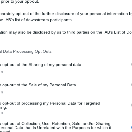
 prior to your opt-out.
amane del Ministro degli Esteri Russo, Serghej
rately opt-out of the further disclosure of your personal information by
he IAB’s list of downstream participants.
ella sicurezza europea.
tion may also be disclosed by us to third parties on the IAB’s List of 
ose, che “gli Stati Uniti e la Nato sono direttamente
 that may further disclose it to other third parties.
a, essi non solo forniscono armi, ma addestrano anche
 that this website/app uses one or more Google services and may gath
l Data Processing Opt Outs
nel Regno Unito, in Germania, in Italia e in altri paesi”
including but not limited to your visit or usage behaviour. You may click 
 to Google and its third-party tags to use your data for below specifi
o opt-out of the Sharing of my personal data.
ogle consent section.
In
l Papa, Lavrov le ha definite “non cristiane” e anche
o opt-out of the Sale of my Personal Data.
diare dicendo che probabilmente c’è stato un
In
Pontificio è persa. Riguardo la sicurezza europea ha
i occidentali ed ex partner, vorranno riprendere il
to opt-out of processing my Personal Data for Targeted
ing.
europea, non sarà possibile, perché ripristinare
In
e di prima, ma il business come era prima non ci sarà”.
o opt-out of Collection, Use, Retention, Sale, and/or Sharing
ersonal Data that Is Unrelated with the Purposes for which it
lected.