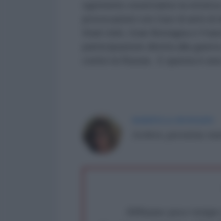
sgomento osserviamo la retorica
provocazioni con l’uso di armi di
Stati Uniti, Gran Bretagna e Fran
partecipazione diretta alla guerra
contro la Russia. E questa è una
MARINELLA MONDAINI
Scrittrice, giornalista, tr
Abbiamo poco tempo pe