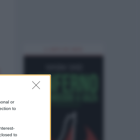
IL LIBRO DEL MESE
sonal or
ection to
nterest-
closed to