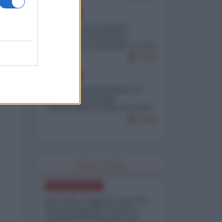
EUROPA
Mosca: le esercitazioni
nucleari di Germania e
Francia sono il preludio a una
guerra contro la Russia
7632
EUROPA
Petro accusa Netanyahu di
essere responsabile
"dell'invasione civile di Ceuta
da parte dei marocchini"
7206
WORLD AFFAIRS
NORD-AMERICA
Iran-USA, scoppia il caso dei
dati manipolati: il nuovo
metodo del Pentagono per