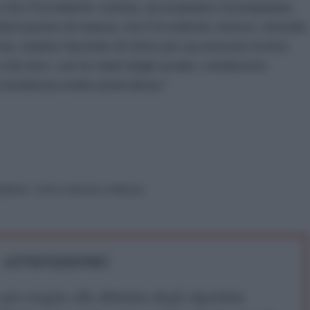
 che l'Occidente vomita, accusandoci di preparare
 distruzione di massa, ma l’Occidente stesso, intendo
cia, stanno facendo di tutto per accrescere la loro
 che loro, con le mani degli ucraini, conducono
 tendenza molto pericolosa."
aduttrice. Vive e lavora a Mosca
ATTENZIONE!
r reagire alla dittatura degli algoritmi.