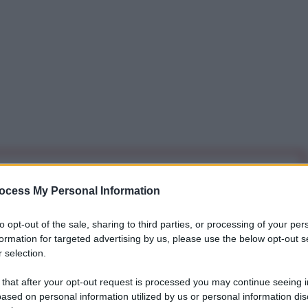
iti per sempre. Il tuo contributo fa la differenza:
ocess My Personal Information
mazione. L'ANTIDIPLOMATICO SEI ANCHE TU!
to opt-out of the sale, sharing to third parties, or processing of your per
formation for targeted advertising by us, please use the below opt-out s
a 5€
Dona 15€
Scegli importo
 selection.
 that after your opt-out request is processed you may continue seeing i
ased on personal information utilized by us or personal information dis