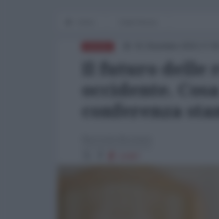
Home
Dalla Russia
01 Dicembre 2022 17:0
RUSSIA
Il futuro delle 
occidente. Cosa
conferenza st
Marinella Mondaini
10487