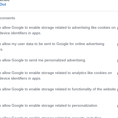
tondo che le precedenti relazioni tra Russia e
Out
 ripristinate.
consents
che l’interessante punto del controllo degli
o allow Google to enable storage related to advertising like cookies on
i è presa una pausa nelle trattative, dedicate alla
evice identifiers in apps.
nella sfera della limitazione delle armi offensive
o allow my user data to be sent to Google for online advertising
ti nel 2021, uno nel mese di luglio e l’altro a
s.
ametralmente opposte, è chiaro perché gli americani
to allow Google to send me personalized advertising.
volo i nostri nuovissimi armamenti che sono stati
i, ecc. Noi non abbiamo rifiutato, e ci siamo resi
o allow Google to enable storage related to analytics like cookies on
del controllo degli armamenti tenendo conto delle
evice identifiers in apps.
anche gli americani venissero incontro a noi per
o allow Google to enable storage related to functionality of the website
lla riunione di settembre si era deciso che il lavoro
uppi di esperti. Un gruppo doveva occuparsi di
o allow Google to enable storage related to personalization.
nno carattere strategico, cioè possono venire
nati scopi strategici. Per la Russia verificare se ciò
o allow Google to enable storage related to security, including