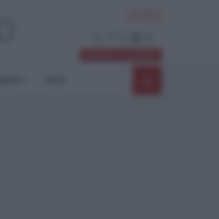
ACCEDI
Abbonati / Sostienici
NIONI
SHOP