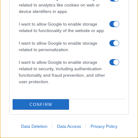
related to analytics like cookies on web or
Yunnan: Dove il tè incontra il caffè e la
device identifiers in apps.
macadamia profuma di futuro
27 Ottobre 2025 10:00
I want to allow Google to enable storage
related to functionality of the website or app.
I want to allow Google to enable storage
related to personalization.
#
I
MEDIA
ALLA
GUERRA
I want to allow Google to enable storage
related to security, including authentication
di Francesco Santoianni
functionality and fraud prevention, and other
user protection.
CONFIRM
Milioni di chiamate spam? Colpa dello
Stato che non c’è più
28 Luglio 2026 16:00
Data Deletion
Data Access
Privacy Policy