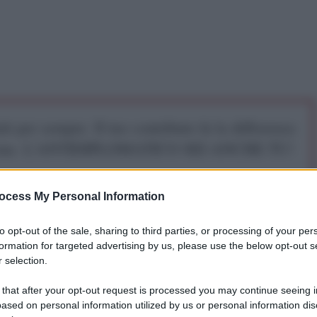
iti per sempre. Il tuo contributo fa la differenza:
mazione. L'ANTIDIPLOMATICO SEI ANCHE TU!
ocess My Personal Information
a 5€
Dona 15€
Scegli importo
to opt-out of the sale, sharing to third parties, or processing of your per
formation for targeted advertising by us, please use the below opt-out s
 selection.
sti
 that after your opt-out request is processed you may continue seeing i
ased on personal information utilized by us or personal information dis