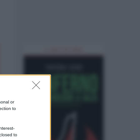
IL LIBRO DEL MESE
sonal or
ection to
nterest-
closed to