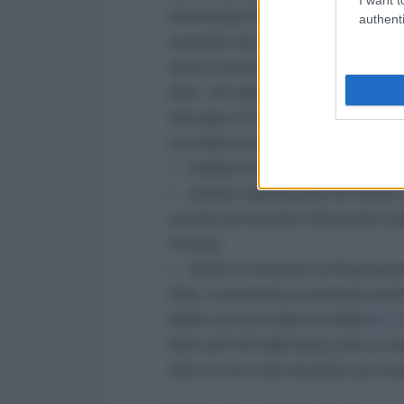
determinate leggi o decisioni in mate
authenti
nazionale che ne beneficia. Così facen
anche a rischio il processo democratic
infine, che agli appalti già menzionati 
Norvegia, la Svizzera e ogni altro Pa
accordo] in materia di sicurezza e di 
facilitare l’utilizzo dei fondi di coes
attrarre capitali privati nel settore 
aziende (ad esempio rafforzando la diff
Europa);
abolire le restrizioni sui finanziam
(Bei), consentendo investimenti anche 
duplice uso (sia civile che bellico)
[7]
. 
libera del CdA della Banca (che è co
diritto di veto sulle decisioni), pur e