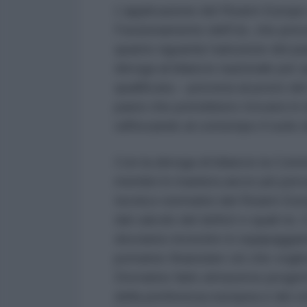
L’applicazione del Rearm Europe a
Funzionamento dell’Ue, che preve
quanto riguarda l’adozione del pia
deroga al bilancio nazionale per
qualificata – prevista al posto del
paesi che potrebbero trovarsi in 
rafforzando al contempo il ruolo 
Con la deroga di bilancio la Comm
membri in maniera ancor più perva
tecnico-normativi del Rearm Euro
dal calcolo del deficit e quali no
dovranno investire in equipaggiame
potranno finanziare ciò che vogli
Dovranno farlo attraverso proget
della preferenza europea e dei cri