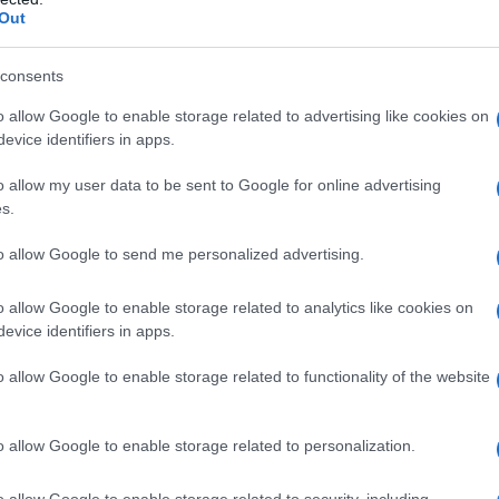
Out
umento del
budget
dei bilanci afferenti ai singoli paesi
e coordinamento a livello europeo in campo
consents
o allow Google to enable storage related to advertising like cookies on
evice identifiers in apps.
 Europe
sono cinque:
o allow my user data to be sent to Google for online advertising
mentare le spese militari in deroga (ossia consentendo di
s.
a precedente legislazione comunitaria
[4]
), fino all’1,5% del Pil
to allow Google to send me personalized advertising.
ni. La stima complessiva è di un afflusso di finanziamenti
o allow Google to enable storage related to analytics like cookies on
evice identifiers in apps.
all’Ue sui mercati internazionali. Il prestito sarà stipulato a
etto a quelle che otterrebbero, da soli, i singoli Stati membri
o allow Google to enable storage related to functionality of the website
nrr), e verranno utilizzati attraverso grossi appalti comuni
 la restituzione sono molto lunghi e quindi c’è il rischio che i tassi
o allow Google to enable storage related to personalization.
lla data di scadenza, aumentando il debito dei paesi membri;
 subordini la concessione di questi prestiti alla promulgazione di
o allow Google to enable storage related to security, including