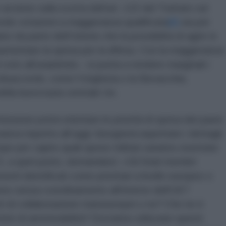
vviene sulla scorta dell’art. 122 del Trattato sul
de votazioni a maggioranza qualificata
[8]
sia per
no da parte dell’Unione che la possibilità di agire in
 aumentare la spesa per la difesa. Con la maggioranza
 voto all’unanimità – si punta a rendere marginali i
disaccordo, come l’Ungheria o la Slovacchia,
della burocrazia centrale Ue.
issione potrà orientare le priorità di spesa dei paesi
siva rispetto all’oggi: bisognerà aspettare i dettagli
pe per capire quali spese militari saranno esentate
. E, a quel punto, domandarsi: «Gli Stati membri
nti identificati come prioritari a livello europeo o
ono senza coordinamento all'interno dell'UE?
ti di collaborazione transeuropei o no? Che ne è
teri di ammissibilità? Dovranno utilizzare questi