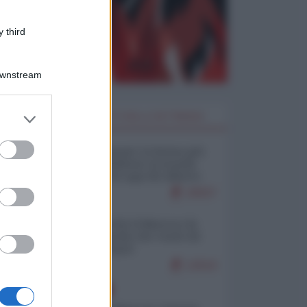
 third
Downstream
er and store
I PIÙ LETTI DELLA SETTIMANA
to grant or
ed purposes
Restare umani: la forma più
alta di ribellione al mondo
distopico di oggi (di Alberto
Bradanini)
20937
Ceuta: perché il Marocco fa
con noi quello che vuole (di
Alberto Negri)
12519
EUROPA