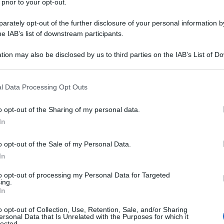
 prior to your opt-out.
 dei documenti fondativi più importanti dell’Unione
i una “Politica di Sicurezza e Difesa Comune”
[1]
già
rately opt-out of the further disclosure of your personal information by
he IAB’s list of downstream participants.
a fanno parte i principali strumenti e accordi europei
amo allora a entrare nel merito delle questioni per non
tion may also be disclosed by us to third parties on the IAB’s List of 
i luoghi comuni.
 that may further disclose it to other third parties.
 that this website/app uses one or more Google services and may gath
l Data Processing Opt Outs
including but not limited to your visit or usage behaviour. You may click 
 to Google and its third-party tags to use your data for below specifi
ovano posto alcune iniziative e documenti
o opt-out of the Sharing of my personal data.
ogle consent section.
In
earm Eu e il Libro Bianco Europeo sulla Difesa.
ppo che ruota attorno al come utilizzare le leve
o opt-out of the Sale of my Personal Data.
 (…) per aiutare gli Stati Membri ad accrescere
In
 le spese nel settore della difesa»
[2]
. In precedenza
to opt-out of processing my Personal Data for Targeted
triali o commerciali riguardanti l’ambito militare
[3]
,
ing.
In
o di determinate e specifiche tecnologie di guerra o
zature (ad esempio munizioni e artiglieria), mentre
o opt-out of Collection, Use, Retention, Sale, and/or Sharing
ersonal Data that Is Unrelated with the Purposes for which it
a disponibilità di risorse allocate alla difesa nei
lected.