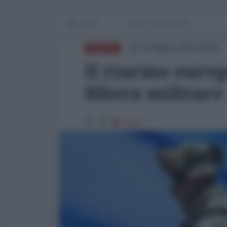
Home
Lavoro e Lotte sociali
25 Marzo 2025 08:00
EUROPA
Il riarmo euro
filiera militare
1226