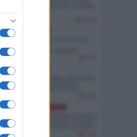
Quali sarebbero le “vittorie
ucraine” decantate dai media
italici?
10985
EUROPA
Invasione di Ceuta: cosa sta
accadendo
nell'enclave spagnola?
9226
EUROPA
Quando il figlio di Netanyahu
incitava "l'occupazione
musulmana" di Ceuta e
Melilla
8501
AMERICA LATINA
Dalla Convertibilità al "grillete
fiscal": l'Argentina si consegna
ai mercati (ancora una volta)
7830