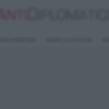
TURA E RESISTENZA
LAVORO E LOTTE SOCIALI
OPI