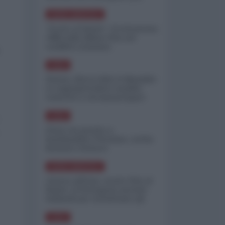
minimizzare le perdite
NORD-AMERICA
"Scorte al limite": il retroscena
CNN sulla difesa USA nel
conflitto iraniano
ASIA
Yemen, blocco Bab el-Mandab:
Le superpetroliere saudite
costrette a circumnavigare
l'Africa
ASIA
l'Iran era pronto a
bombardare l'Ucraina, cos'ha
fermato l'attacco
NORD-AMERICA
Guerra all'Iran, scorte USA al
limite: il Pentagono investe
miliardi per ricostituire gli
arsenali
ASIA