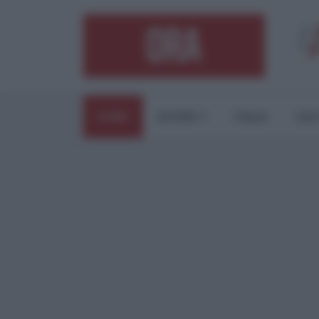
HOME
ESTERI
ITALIA
CUL