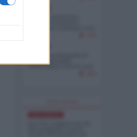
EUROPA
Mosca: le esercitazioni
nucleari di Germania e
Francia sono il preludio a una
guerra contro la Russia
7375
EUROPA
Petro accusa Netanyahu di
essere responsabile
"dell'invasione civile di Ceuta
da parte dei marocchini"
7053
WORLD AFFAIRS
NORD-AMERICA
Iran-USA, scoppia il caso dei
dati manipolati: il nuovo
metodo del Pentagono per