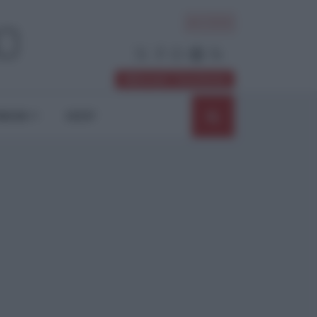
ACCEDI
Abbonati / Sostienici
NIONI
SHOP