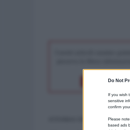
I nostri articoli saranno gratu
preserva la libera infor
Do Not Pr
Dona 1€
Don
If you wish 
sensitive in
confirm your
di Emiliano Gentili e Federico Giu
Please note
based ads b