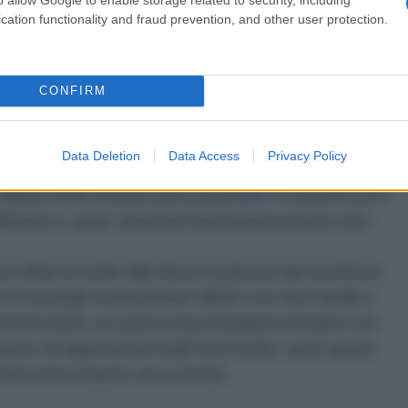
ria di politica economica o commerciale da parte dello Stato
cation functionality and fraud prevention, and other user protection.
do non solo si indebita lo Stato per fini di guerra, ma si mette
o, ponendo un vincolo esterno sull’azione legislativa. Si noti,
CONFIRM
potranno partecipare l’Ucraina, l'Islanda, il Liechtenstein, la
ese che abbia «sottoscritto con l'UE un partenariato [un
difesa»
[5]
;
Data Deletion
Data Access
Privacy Policy
ione per gli investimenti militari;
militare al fine di favorire gli investimenti
[6]
e il risparmio per le
usione e, quindi, l’entità dei fondi pensione privati in tutta
enti militari accordati dalla Banca Europea per gli Investimenti
in tecnologie esclusivamente militari e non solo in quelle a
Ciononostante, per questa misura bisognerà attendere il via-
mposto da rappresentanti degli Stati membri, aventi ognuno
ssendo l’esito di questo voto scontato.