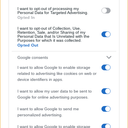
use your data for below specified purposes in below Google
I want to opt-out of processing my
consent section.
Personal Data for Targeted Advertising.
Opted In
I want to opt-out of Collection, Use,
Retention, Sale, and/or Sharing of my
Personal Data that Is Unrelated with the
Purposes for which it was collected.
Berlino salva la privacy delle chat online –
Opted Out
ma il rischio censura resta all’orizzonte
17 Ottobre 2025 13:00
Google consents
I want to allow Google to enable storage
related to advertising like cookies on web or
device identifiers in apps.
#
UNA
FINESTRA
APERTA
I want to allow my user data to be sent to
Google for online advertising purposes.
Una finestra aperta
I want to allow Google to send me
personalized advertising.
I want to allow Google to enable storage