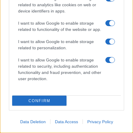
La governance cinese vista dai
related to analytics like cookies on web or
rappresentanti italiani e la visione dello
device identifiers in apps.
sviluppo comune sino-italiano
I want to allow Google to enable storage
06 Agosto 2026 08:00
related to functionality of the website or app.
I want to allow Google to enable storage
related to personalization.
#
SCELTI
DAL
PEOPLE'S
DAILY
I want to allow Google to enable storage
related to security, including authentication
functionality and fraud prevention, and other
user protection.
CONFIRM
Registro di ispezione di un drone
intelligente
Data Deletion
Data Access
Privacy Policy
30 Luglio 2026 09:00