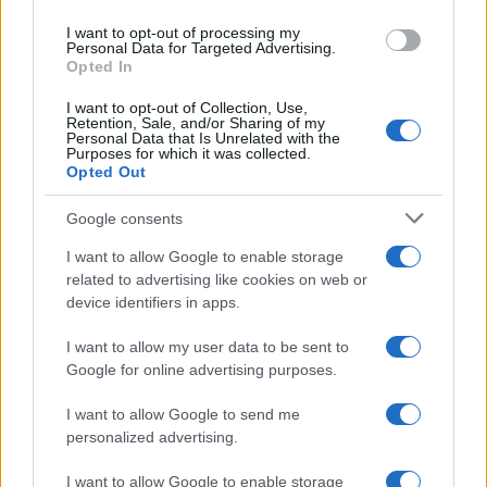
use your data for below specified purposes in below Google
I want to opt-out of processing my
consent section.
Personal Data for Targeted Advertising.
Dalla Convertibilità al "grillete fiscal":
Opted In
l'Argentina si consegna ai mercati (ancora
I want to opt-out of Collection, Use,
una volta)
Retention, Sale, and/or Sharing of my
Personal Data that Is Unrelated with the
01 Agosto 2026 19:07
Purposes for which it was collected.
Opted Out
Google consents
#
ECONOMIA
E
DINTORNI
I want to allow Google to enable storage
related to advertising like cookies on web or
device identifiers in apps.
di Giuseppe Masala
I want to allow my user data to be sent to
Google for online advertising purposes.
I want to allow Google to send me
personalized advertising.
Gli Stati Uniti stanno perdendo “la Guerra
Mondiale a pezzi”?
I want to allow Google to enable storage