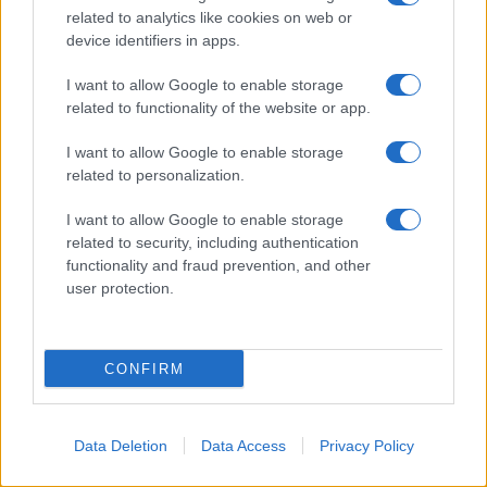
related to analytics like cookies on web or
25 Giugno 2026 10:00
device identifiers in apps.
I want to allow Google to enable storage
related to functionality of the website or app.
#
EXODUS
I want to allow Google to enable storage
related to personalization.
di Michelangelo Severgnini
I want to allow Google to enable storage
related to security, including authentication
functionality and fraud prevention, and other
user protection.
La Trilogia del Rimosso di Michelangelo
Severgnini, prodotta da l'AntiDiplomatico,
interamente in chiaro
CONFIRM
24 Luglio 2026 15:49
Data Deletion
Data Access
Privacy Policy
#
GENERAZIONE
ANTIDIPLOMATICA