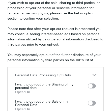
#
STORIA
IN
DIRETTA
If you wish to opt-out of the sale, sharing to third parties, or
processing of your personal or sensitive information for
targeted advertising by us, please use the below opt-out
di Loretta Napoleoni
section to confirm your selection.
Please note that after your opt-out request is processed you
may continue seeing interest-based ads based on personal
information utilized by us or personal information disclosed to
third parties prior to your opt-out.
"Black Rock non perde mai" – l'allarme di
Volpi sulla bolla tecnologica
You may separately opt-out of the further disclosure of your
personal information by third parties on the IAB’s list of
27 Giugno 2026 16:24
downstream participants.
Personal Data Processing Opt Outs
This information may also be disclosed by us to third parties
on the IAB’s List of Downstream Participants that may further
#
MONDISUD
I want to opt-out of the Sharing of my
disclose it to other third parties.
personal data.
Opted In
Please note that this website/app uses one or more Google
di Fabrizio Verde
services and may gather and store information including but
I want to opt-out of the Sale of my
Personal Data.
not limited to your visit or usage behaviour. You may click to
Opted In
grant or deny consent to Google and its third-party tags to