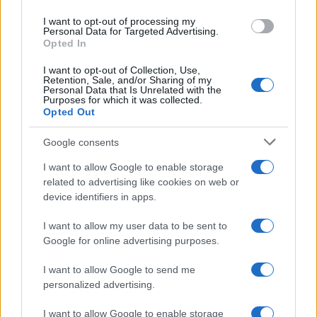
use your data for below specified purposes in below Google
I want to opt-out of processing my
consent section.
Personal Data for Targeted Advertising.
Opted In
I want to opt-out of Collection, Use,
Retention, Sale, and/or Sharing of my
Personal Data that Is Unrelated with the
Purposes for which it was collected.
Opted Out
Google consents
I want to allow Google to enable storage
related to advertising like cookies on web or
IL LIBRO DEL MESE
device identifiers in apps.
I want to allow my user data to be sent to
Google for online advertising purposes.
I want to allow Google to send me
personalized advertising.
I want to allow Google to enable storage