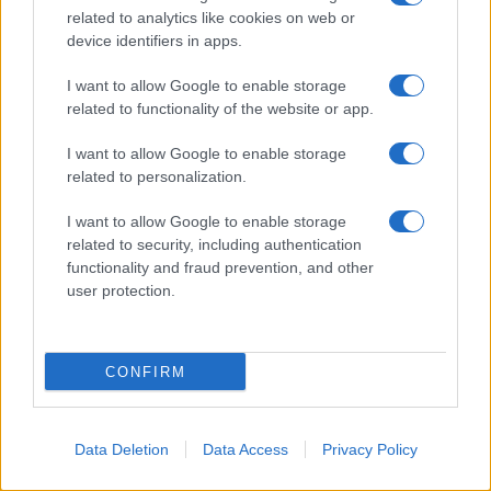
related to analytics like cookies on web or
device identifiers in apps.
I want to allow Google to enable storage
related to functionality of the website or app.
I want to allow Google to enable storage
related to personalization.
I want to allow Google to enable storage
related to security, including authentication
functionality and fraud prevention, and other
user protection.
CONFIRM
Data Deletion
Data Access
Privacy Policy