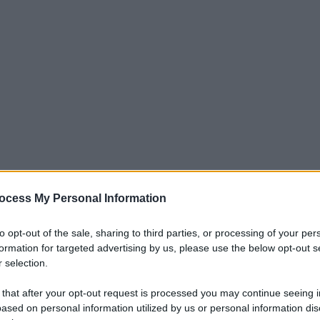
ocess My Personal Information
iti per sempre. Il tuo contributo fa la differenza:
to opt-out of the sale, sharing to third parties, or processing of your per
mazione. L'ANTIDIPLOMATICO SEI ANCHE TU!
formation for targeted advertising by us, please use the below opt-out s
 selection.
 that after your opt-out request is processed you may continue seeing i
a 5€
Dona 15€
Scegli importo
ased on personal information utilized by us or personal information dis