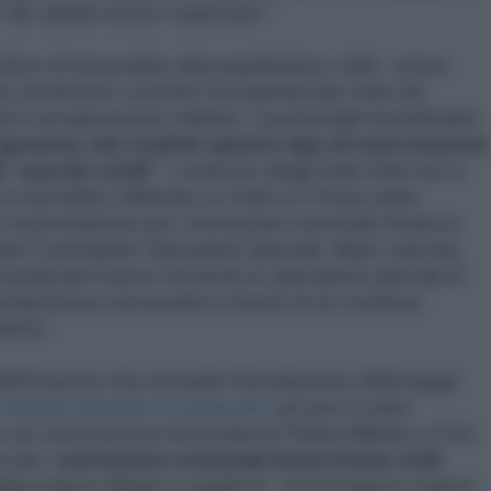
far saltare la loro copertura."
ettivo di mescolarsi alla popolazione civile senza
olo di mettere a rischio l’incolumità dei civili che
 in un’operazione militare. Il potenziale beneficiario
l governo che tramite questo tipo di esercitazioni
 “sacche ostili”
. L’esercito degli Stati Uniti non è
l sud della California, lo Utah e il Texas siano
to l’esercitazione per contrastare eventuali minacce
 del Commando Operazioni Speciali, Mark Lastoria,
i praticare"nuove tecniche in operazioni speciali di
 competenze necessarie a fronte di un continuo
iera”.
ell’Esercito che esclude l’introduzione della legge
manuali operativi in proposito
ed uno è stato
r un corso presso la Scuola di Polizia Militare a Fort
e per c
ontrastare eventuali insurrezioni civili
.
a polizia militare è quella di “ interrompere riunioni