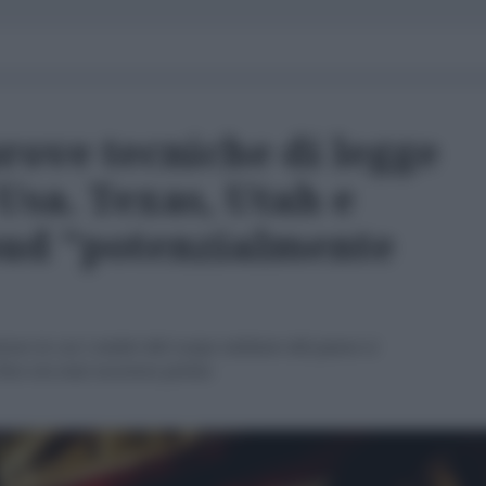
rove tecniche di legge
Usa. Texas, Utah e
 sud "potenzialmente
one in cui i embri del corpo militare del paese si
 Non era mai successo prima