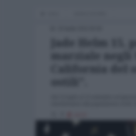
Home
WORLD AFFAIRS
20 Aprile 2015 00:00
Jade Helm 15, p
marziale negli 
California del
ostili".
Dal 15 luglio al 15 settembre un'operazi
mischieranno alla popolazione civile.
24737