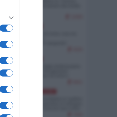
Quali sarebbero le “vittorie
ucraine” decantate dai media
italici?
11009
EUROPA
Invasione di Ceuta: cosa sta
accadendo
nell'enclave spagnola?
9226
EUROPA
Quando il figlio di Netanyahu
incitava "l'occupazione
musulmana" di Ceuta e
Melilla
8501
AMERICA LATINA
Dalla Convertibilità al "grillete
fiscal": l'Argentina si consegna
ai mercati (ancora una volta)
7830