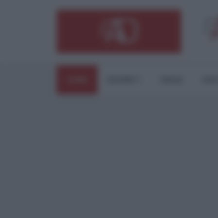
HOME
ESTERI
ITALIA
CUL