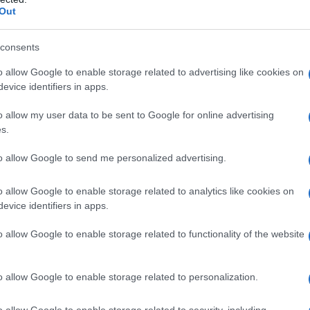
Out
si attività sospetta che abbia luogo sul territorio
mappa pubblicata dal Commando, gli Stati interessati
i ( blu, marrone, rosso, celeste) per connotarne
consents
zia nei confronti di questo tipo di operazione.
o allow Google to enable storage related to advertising like cookies on
evice identifiers in apps.
o allow my user data to be sent to Google for online advertising
California sono considerati ostili.
La California,il
s.
rati tolleranti mentre il New Mexico e l’Arizona non
to allow Google to send me personalized advertising.
 Ufficialmente il documento del commando giustifica
r “ migliorare la capacità di adattamento a territori
o allow Google to enable storage related to analytics like cookies on
he e sociali differenti”, e operare “all’interno della
evice identifiers in apps.
 di fuori dell’ordinario sarà segnalato alle autorità (i
n questo compito).” E’ proprio quest’ultimo punto a
o allow Google to enable storage related to functionality of the website
 tipo di esercitazione, dove non solo la popolazione
come ostile,
come se i civili potessero
o allow Google to enable storage related to personalization.
r il governo federale
. Il governo degli Stati Uniti
cittadini in dissenso con le politiche di Washington?
o allow Google to enable storage related to security, including