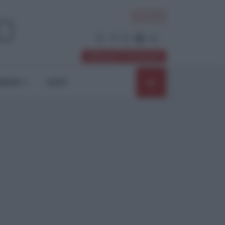
ACCEDI
Abbonati / Sostienici
NIONI
SHOP