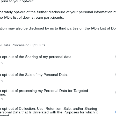
 prior to your opt-out.
rately opt-out of the further disclosure of your personal information by
he IAB’s list of downstream participants.
tion may also be disclosed by us to third parties on the IAB’s List of 
i di alcun tipo, e forse l’esercitazione militare
Jade
 that may further disclose it to other third parties.
a nel suo genere nella quale
membri del corpo
 that this website/app uses one or more Google services and may gath
l Data Processing Opt Outs
schieranno alla popolazione civile
. A coordinare
including but not limited to your visit or usage behaviour. You may click 
es Special Operations Command, ovvero il
 to Google and its third-party tags to use your data for below specifi
o opt-out of the Sharing of my personal data.
i degli Stati Uniti che ha stabilito che questa
ogle consent section.
In
ati americani: Texas, New Mexico, Arizona, California,
novre inizieranno la prossima estate dal 15 luglio
o opt-out of the Sale of my Personal Data.
In
e Helm?
Secondo il documento declassificato
to opt-out of processing my Personal Data for Targeted
ing.
razioni militari, è un “allenamento militare
In
razioni di guerra non convenzionali”. In questo tipo di
ari si infiltrino tra i civili che dovranno segnalare alle
o opt-out of Collection, Use, Retention, Sale, and/or Sharing
ersonal Data that Is Unrelated with the Purposes for which it
’operazione ( Berretti Verdi, Navy Seals, Marines, 82ª
lected.