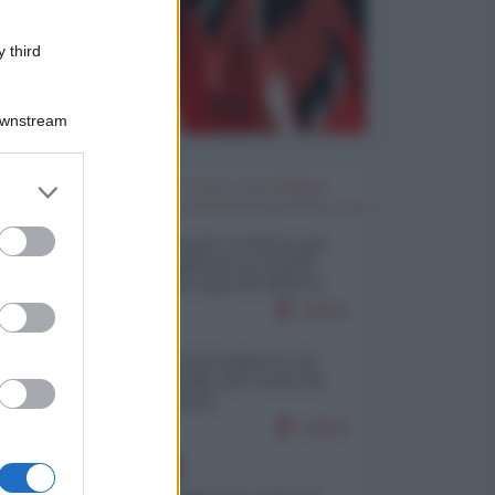
 third
Downstream
er and store
I PIÙ LETTI DELLA SETTIMANA
to grant or
ed purposes
Restare umani: la forma più
alta di ribellione al mondo
distopico di oggi (di Alberto
Bradanini)
20944
Ceuta: perché il Marocco fa
con noi quello che vuole (di
Alberto Negri)
12523
EUROPA