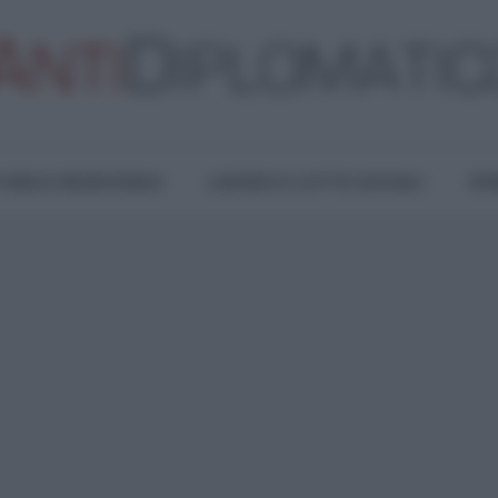
TURA E RESISTENZA
LAVORO E LOTTE SOCIALI
OPI