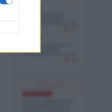
EUROPA
Mosca: le esercitazioni
nucleari di Germania e
Francia sono il preludio a una
guerra contro la Russia
7377
EUROPA
Petro accusa Netanyahu di
essere responsabile
"dell'invasione civile di Ceuta
da parte dei marocchini"
7053
WORLD AFFAIRS
NORD-AMERICA
Iran-USA, scoppia il caso dei
dati manipolati: il nuovo
metodo del Pentagono per