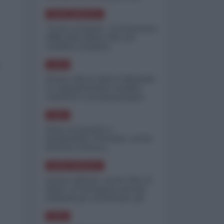
minimizzare le perdite
NORD-AMERICA
"Scorte al limite": il retroscena
CNN sulla difesa USA nel
conflitto iraniano
ASIA
Yemen, blocco Bab el-Mandab:
Le superpetroliere saudite
costrette a circumnavigare
l'Africa
ASIA
l'Iran era pronto a
bombardare l'Ucraina, cos'ha
fermato l'attacco
NORD-AMERICA
Guerra all'Iran, scorte USA al
limite: il Pentagono investe
miliardi per ricostituire gli
arsenali
ASIA