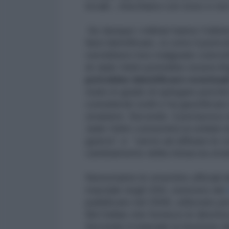
locale , mischiarsi con esso e non 
Se dunque i militari hanno l’obbi
farsi identificare, si corre il peric
verrebbero loro malgrado coinvolti
di Jade Helm potrebbe essere
i
potrebbe identificare eventuali
stato in grado di spiegare perché i
considerati ostili e ha giustifica
straniere. Secondo il portavoce
Jade Helm consentirà ai soldati d
guerra", e “serve ad affinare le
cambiamento della minaccia stran
Nonostante le smentite ufficiali d
marziale negli USA, esistono dei
pubblicato nel 2006, utilizzato pe
McClellan che fornisce le direttiv
Secondo il manuale la funzione dell