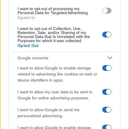
NORD-AMERICA
use your data for below specified purposes in below Google
"Una guerra illegale": Trump minimizza le perdite in
I want to opt-out of processing my
consent section.
Personal Data for Targeted Advertising.
Iran, ma i dati lo smentiscono
Opted In
EUROPA
I want to opt-out of Collection, Use,
Petro accusa Netanyahu di essere responsabile
Retention, Sale, and/or Sharing of my
Personal Data that Is Unrelated with the
"dell'invasione civile di Ceuta da parte dei
Purposes for which it was collected.
marocchini"
Opted Out
Google consents
I want to allow Google to enable storage
related to advertising like cookies on web or
device identifiers in apps.
I want to allow my user data to be sent to
Google for online advertising purposes.
I want to allow Google to send me
personalized advertising.
I want to allow Google to enable storage