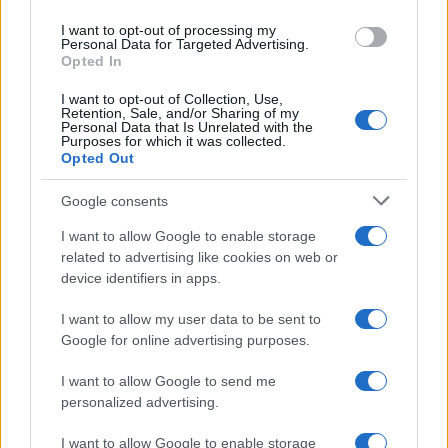
use your data for below specified purposes in below Google
I want to opt-out of processing my
consent section.
Personal Data for Targeted Advertising.
Opted In
La governance cinese vista dai
I want to opt-out of Collection, Use,
rappresentanti italiani e la visione dello
Retention, Sale, and/or Sharing of my
sviluppo comune sino-italiano
Personal Data that Is Unrelated with the
Purposes for which it was collected.
06 Agosto 2026 08:00
Opted Out
Google consents
I want to allow Google to enable storage
#
SCELTI
DAL
PEOPLE'S
DAILY
related to advertising like cookies on web or
device identifiers in apps.
I want to allow my user data to be sent to
Google for online advertising purposes.
I want to allow Google to send me
personalized advertising.
Registro di ispezione di un drone
I want to allow Google to enable storage