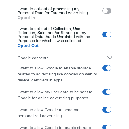
use your data for below specified purposes in below Google
I want to opt-out of processing my
di Fabrizio Verde
consent section.
Personal Data for Targeted Advertising.
Opted In
I want to opt-out of Collection, Use,
Retention, Sale, and/or Sharing of my
Personal Data that Is Unrelated with the
Purposes for which it was collected.
Dalla Convertibilità al "grillete fiscal":
Opted Out
l'Argentina si consegna ai mercati (ancora
una volta)
Google consents
01 Agosto 2026 19:07
I want to allow Google to enable storage
related to advertising like cookies on web or
device identifiers in apps.
#
ECONOMIA
E
DINTORNI
I want to allow my user data to be sent to
Google for online advertising purposes.
di Giuseppe Masala
I want to allow Google to send me
personalized advertising.
I want to allow Google to enable storage