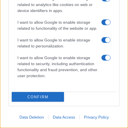
related to analytics like cookies on web or
device identifiers in apps.
Gli Stati Uniti stanno perdendo “la Guerra
Mondiale a pezzi”?
I want to allow Google to enable storage
related to functionality of the website or app.
25 Giugno 2026 10:00
I want to allow Google to enable storage
related to personalization.
#
EXODUS
I want to allow Google to enable storage
related to security, including authentication
functionality and fraud prevention, and other
di Michelangelo Severgnini
user protection.
CONFIRM
La Trilogia del Rimosso di Michelangelo
Severgnini, prodotta da l'AntiDiplomatico,
interamente in chiaro
Data Deletion
Data Access
Privacy Policy
24 Luglio 2026 15:49