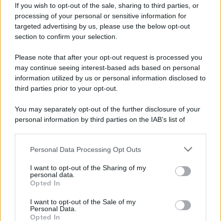
If you wish to opt-out of the sale, sharing to third parties, or
processing of your personal or sensitive information for
"Black Rock non perde mai" – l'allarme di
targeted advertising by us, please use the below opt-out
Volpi sulla bolla tecnologica
section to confirm your selection.
27 Giugno 2026 16:24
Please note that after your opt-out request is processed you
may continue seeing interest-based ads based on personal
information utilized by us or personal information disclosed to
third parties prior to your opt-out.
#
MONDISUD
You may separately opt-out of the further disclosure of your
personal information by third parties on the IAB’s list of
di Fabrizio Verde
downstream participants.
Personal Data Processing Opt Outs
This information may also be disclosed by us to third parties
on the IAB’s List of Downstream Participants that may further
I want to opt-out of the Sharing of my
disclose it to other third parties.
personal data.
Dalla Convertibilità al "grillete fiscal":
Opted In
l'Argentina si consegna ai mercati (ancora
Please note that this website/app uses one or more Google
una volta)
services and may gather and store information including but
I want to opt-out of the Sale of my
Personal Data.
not limited to your visit or usage behaviour. You may click to
01 Agosto 2026 19:07
Opted In
grant or deny consent to Google and its third-party tags to