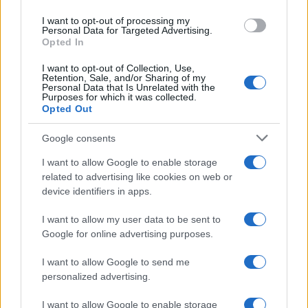
use your data for below specified purposes in below Google
I want to opt-out of processing my
consent section.
Personal Data for Targeted Advertising.
Opted In
Beppe Grillo e il socialismo con
caratteristiche italiane
I want to opt-out of Collection, Use,
Retention, Sale, and/or Sharing of my
Personal Data that Is Unrelated with the
30 Luglio 2026 09:00
Purposes for which it was collected.
Opted Out
Google consents
#
STORIA
IN
DIRETTA
I want to allow Google to enable storage
related to advertising like cookies on web or
device identifiers in apps.
di Loretta Napoleoni
I want to allow my user data to be sent to
Google for online advertising purposes.
I want to allow Google to send me
personalized advertising.
"Black Rock non perde mai" – l'allarme di
Volpi sulla bolla tecnologica
I want to allow Google to enable storage