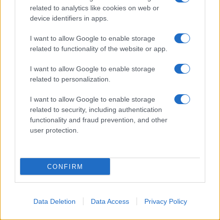
#
ECONOMIA
E
DINTORNI
related to analytics like cookies on web or
device identifiers in apps.
di Giuseppe Masala
I want to allow Google to enable storage
related to functionality of the website or app.
I want to allow Google to enable storage
related to personalization.
I want to allow Google to enable storage
Gli Stati Uniti stanno perdendo “la Guerra
related to security, including authentication
Mondiale a pezzi”?
functionality and fraud prevention, and other
25 Giugno 2026 10:00
user protection.
CONFIRM
#
EXODUS
di Michelangelo Severgnini
Data Deletion
Data Access
Privacy Policy