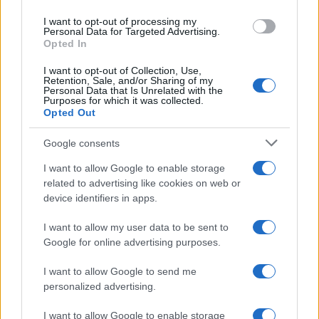
use your data for below specified purposes in below Google
I want to opt-out of processing my
consent section.
Personal Data for Targeted Advertising.
Opted In
I want to opt-out of Collection, Use,
Retention, Sale, and/or Sharing of my
Personal Data that Is Unrelated with the
"Mentre noi giochiamo con i chatbot, la
Purposes for which it was collected.
Cina si è presa il futuro dell'IA" (VIDEO)
Opted Out
24 Giugno 2026 08:00
Google consents
I want to allow Google to enable storage
related to advertising like cookies on web or
#
RETHINK.POWER
device identifiers in apps.
I want to allow my user data to be sent to
di Alessandro Bartoloni
Google for online advertising purposes.
I want to allow Google to send me
personalized advertising.
Come finirebbe una guerra tra UE e
I want to allow Google to enable storage