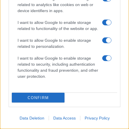
Russia? Tre scenari per il 2030 (e le
related to analytics like cookies on web or
alternative alla linea dura)
device identifiers in apps.
20 Luglio 2026 10:00
I want to allow Google to enable storage
related to functionality of the website or app.
I want to allow Google to enable storage
#
EDITORIALI
related to personalization.
I want to allow Google to enable storage
related to security, including authentication
functionality and fraud prevention, and other
user protection.
CONFIRM
Beppe Grillo e il socialismo con
caratteristiche italiane
30 Luglio 2026 09:00
Data Deletion
Data Access
Privacy Policy