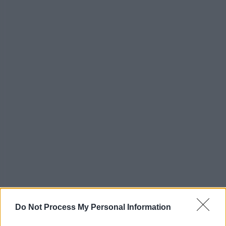
Do Not Process My Personal Information