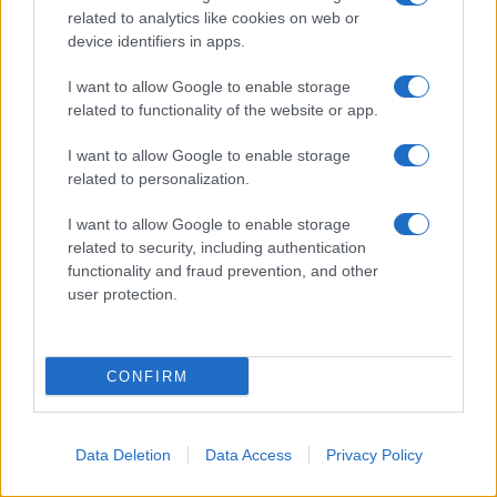
related to analytics like cookies on web or
device identifiers in apps.
I want to allow Google to enable storage
related to functionality of the website or app.
Beppe Grillo e il socialismo con
I want to allow Google to enable storage
caratteristiche italiane
related to personalization.
30 Luglio 2026 09:00
I want to allow Google to enable storage
related to security, including authentication
functionality and fraud prevention, and other
user protection.
#
STORIA
IN
DIRETTA
di Loretta Napoleoni
CONFIRM
Data Deletion
Data Access
Privacy Policy