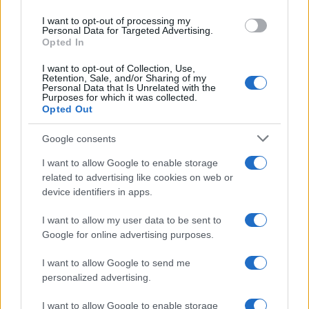
use your data for below specified purposes in below Google
I want to opt-out of processing my
consent section.
Personal Data for Targeted Advertising.
#
RETHINK.POWER
Opted In
I want to opt-out of Collection, Use,
di Alessandro Bartoloni
Retention, Sale, and/or Sharing of my
Personal Data that Is Unrelated with the
Purposes for which it was collected.
Opted Out
Google consents
Come finirebbe una guerra tra UE e
I want to allow Google to enable storage
Russia? Tre scenari per il 2030 (e le
related to advertising like cookies on web or
alternative alla linea dura)
device identifiers in apps.
20 Luglio 2026 10:00
I want to allow my user data to be sent to
Google for online advertising purposes.
I want to allow Google to send me
#
EDITORIALI
personalized advertising.
I want to allow Google to enable storage