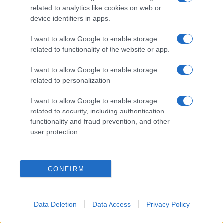
30 Luglio 2026 09:00
related to analytics like cookies on web or
device identifiers in apps.
I want to allow Google to enable storage
related to functionality of the website or app.
#
LA
BELT
AND
ROAD
INITIATIVE
I want to allow Google to enable storage
related to personalization.
I want to allow Google to enable storage
related to security, including authentication
functionality and fraud prevention, and other
user protection.
Yunnan: Dove il tè incontra il caffè e la
macadamia profuma di futuro
CONFIRM
27 Ottobre 2025 10:00
Data Deletion
Data Access
Privacy Policy
#
I
MEDIA
ALLA
GUERRA